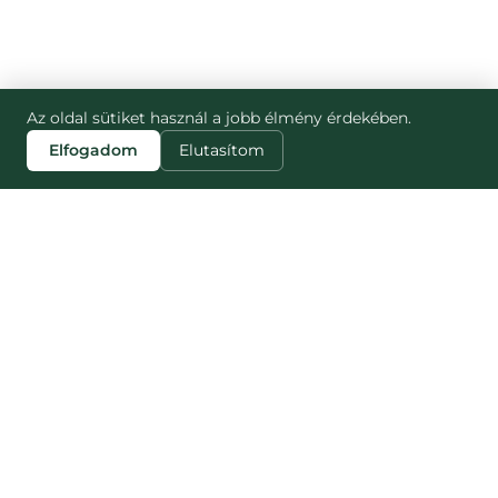
Az oldal sütiket használ a jobb élmény érdekében.
Elfogadom
Elutasítom
FIND OUT MORE
Blog
Our impact
For partners
Press
Careers
Contact