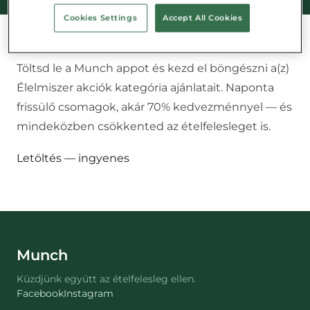
Cookies Settings
Accept All Cookies
Töltsd le a Munch appot és kezd el böngészni a(z)
Élelmiszer akciók
kategória ajánlatait. Naponta
frissülő csomagok, akár 70% kedvezménnyel — és
mindeközben csökkented az ételfelesleget is.
Letöltés — ingyenes
Munch
Küzdjünk együtt az ételfelesleg ellen.
Facebook
Instagram