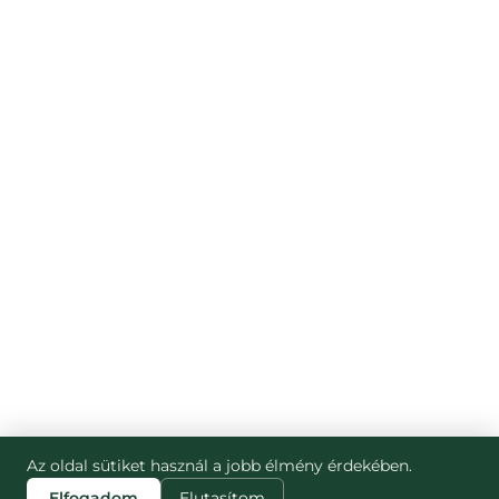
Az oldal sütiket használ a jobb élmény érdekében.
Elfogadom
Elutasítom