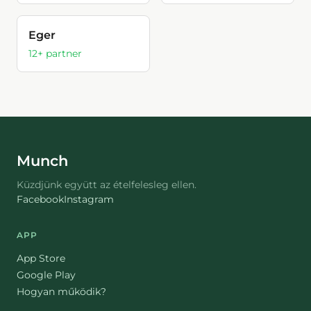
Eger
12
+ partner
Munch
Küzdjünk együtt az ételfelesleg ellen.
Facebook
Instagram
APP
App Store
Google Play
Hogyan működik?