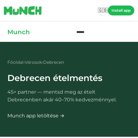
Skip to main content
🇬🇧
Install app
Skip to main content
Munch
Főoldal
›
Városok
›
Debrecen
Debrecen
ételmentés
45
+ partner — mentsd meg az ételt
Debrecenben
akár 40–70% kedvezménnyel.
Munch app letöltése →