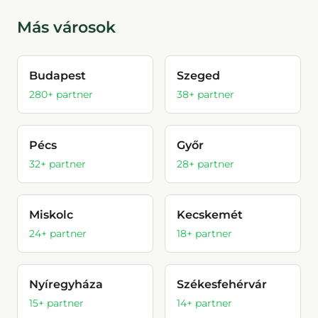
Más városok
Budapest
Szeged
280
+ partner
38
+ partner
Pécs
Győr
32
+ partner
28
+ partner
Miskolc
Kecskemét
24
+ partner
18
+ partner
Nyíregyháza
Székesfehérvár
15
+ partner
14
+ partner