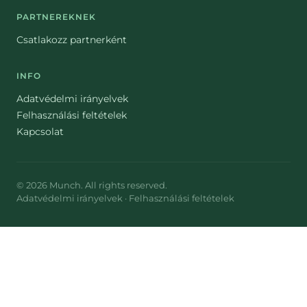
PARTNEREKNEK
Csatlakozz partnerként
INFO
Adatvédelmi irányelvek
Felhasználási feltételek
Kapcsolat
©
2026
Munch
. All rights reserved.
Adatvédelmi irányelvek
·
Felhasználási feltételek