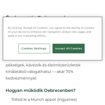
Ételmentés
Debrecenben
Debrecenben is egyre több étteremnél és
By clicking “Accept All Cookies”, you agree to the storing of cookies
on your device to enhance site navigation, analyze site usage, and
boltban elérhető a Munch app.
assist in our marketing efforts.
A Munch app segítségével minden nap
Cookies Settings
Accept All Cookies
megmentheted a feleslegessé vált, de kiváló
minőségű ételeket
Debrecenben
. Éttermek,
pékségek, kávézók és élelmiszerüzletek
kínálatából válogathatsz — akár 70%
kedvezménnyel.
Hogyan működik
Debrecenben
?
Töltsd le a Munch appot (ingyenes)