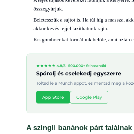
A tejes tojásos keveréket ráöntjük a kenyérre. 
összegyúrjuk.
Beletesszük a sajtot is. Ha túl híg a massza, a
akkor kevés tejjel lazíthatunk rajta.
Kis gombócokat formálunk belőle, amit aztán el
★★★★★ 4.8/5 ·
500.000+ felhasználó
Spórolj és cselekedj egyszerre
Töltsd le a Munch appot, és mentsd meg a köze
App Store
Google Play
A szingli banánok párt találnak