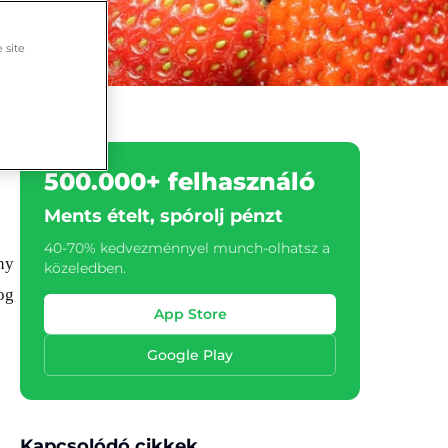
 site
500.000+ felhasználó
Ments ételt, spórolj pénzt
40-70% kedvezménnyel munch-olhatsz a
ny
közeledben.
og
App Store
Google Play
Kapcsolódó cikkek