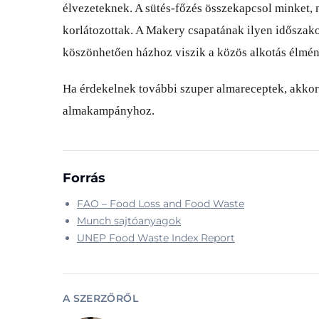
élvezeteknek. A sütés-főzés összekapcsol minket, 
korlátozottak. A Makery csapatának ilyen időszako
köszönhetően házhoz viszik a közös alkotás élmén
Ha érdekelnek további szuper almareceptek, akkor lá
almakampányhoz.
Forrás
FAO – Food Loss and Food Waste
Munch sajtóanyagok
UNEP Food Waste Index Report
A SZERZŐRŐL