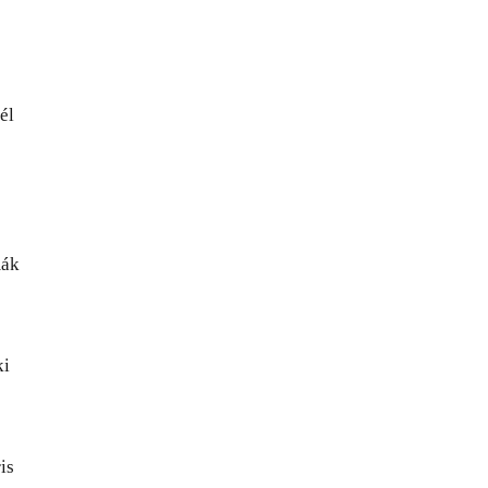
él
mák
ki
is