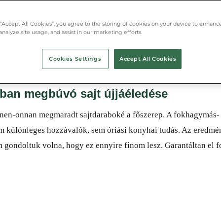
maradt sajtdaraboké a főszerep.
 “Accept All Cookies”, you agree to the storing of cookies on your device to enhance
analyze site usage, and assist in our marketing efforts.
Cookies Settings
Accept All Cookies
ában megbúvó sajt újjáéledése
innen-onnan megmaradt sajtdaraboké a főszerep. A fokhagymás-
em különleges hozzávalók, sem óriási konyhai tudás. Az eredmé
 gondoltuk volna, hogy ez ennyire finom lesz. Garantáltan el f