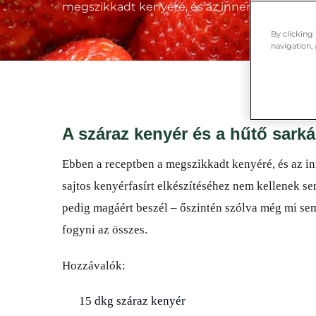
megszikkadt kenyéré, és az innen-onnan meg
By clicking
navigation, 
A száraz kenyér és a hűtő sark
Ebben a receptben a megszikkadt kenyéré, és az 
sajtos kenyérfasírt elkészítéséhez nem kellenek s
pedig magáért beszél – őszintén szólva még mi sem
fogyni az összes.
Hozzávalók:
15 dkg száraz kenyér