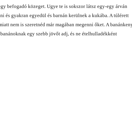
gy befogadó közeget. Ugye te is sokszor látsz egy-egy árván
i és gyakran egyedül és barnán kerülnek a kukába. A túlérett
miatt nem is szeretnéd már magában megenni őket. A banánken
i banánoknak egy szebb jövőt adj, és ne ételhulladékként