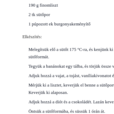
190 g finomliszt
2 tk sütőpor
1 púpozott ek burgonyakeményítő
Elkészítés:
Melegítsük elő a sütőt 175 °C-ra, és kenjünk ki
sütőformát.
Tegyük a banánokat egy tálba, és törjük össze v
Adjuk hozzá a vajat, a tojást, vaníliakivonatot 
Mérjük ki a lisztet, keverjük el benne a sütőpor
Keverjük ki alaposan.
Adjuk hozzá a diót és a csokoládét. Lazán kever
Öntsük a sütőformába, és süssük 1 órán át.