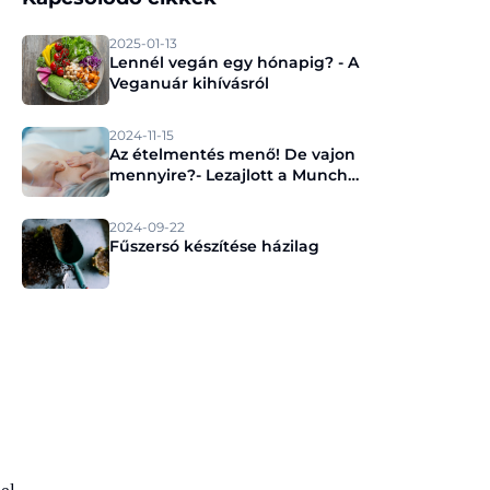
2025-01-13
Lennél vegán egy hónapig? - A
Veganuár kihívásról
2024-11-15
Az ételmentés menő! De vajon
mennyire?- Lezajlott a Munch
sajtóeseménye
2024-09-22
Fűszersó készítése házilag