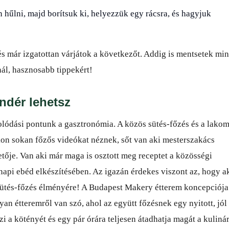
 hűlni, majd borítsuk ki, helyezzük egy rácsra, és hagyjuk
és már izgatottan várjátok a következőt. Addig is mentsetek min
nál, hasznosabb tippekért!
ündér lehetsz
olódási pontunk a gasztronómia. A közös sütés-főzés és a lako
tkon sokan főzős videókat néznek, sőt van aki mesterszakács
tője. Van aki már maga is osztott meg receptet a közösségi
napi ebéd elkészítésében. Az igazán érdekes viszont az, hogy a
 sütés-főzés élményére! A Budapest Makery étterem koncepciója
n étteremről van szó, ahol az együtt főzésnek egy nyitott, jól
zi a kötényét és egy pár órára teljesen átadhatja magát a kulinár