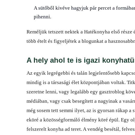
A sütőből kivéve hagyjuk pár percet a formában
pihenni.
Reméljük tetszett nektek a Hatékonyha első része 
több ételt és figyeljétek a blogunkat a hasznosabb
A hely ahol te is igazi konyhat
Az egyik legrégebbi és talán legjelentősebb kapcs
mindig is a társasági élet központjában voltak. Ti
szeretne lenni, vagy legalább egy gasztroblog köve
médiában, vagy csak besegített a nagyinak a vasár
még sosem tett semmi ilyet, az is gyorsan rákap a
eköré a közösségformáló élmény köré épül. Egy olya
felszerelt konyha ad teret. A vendég besétál, felves