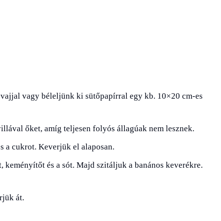
 vajjal vagy béleljünk ki sütőpapírral egy kb. 10×20 cm-es
illával őket, amíg teljesen folyós állagúak nem lesznek.
és a cukrot. Keverjük el alaposan.
t, keményítőt és a sót. Majd szitáljuk a banános keverékre.
jük át.