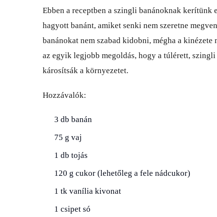
Ebben a receptben a szingli banánoknak kerítünk e
hagyott banánt, amiket senki nem szeretne megvenn
banánokat nem szabad kidobni, mégha a kinézete 
az egyik legjobb megoldás, hogy a túlérett, szingl
károsítsák a környezetet.
Hozzávalók:
3 db banán
75 g vaj
1 db tojás
120 g cukor (lehetőleg a fele nádcukor)
1 tk vanília kivonat
1 csipet só