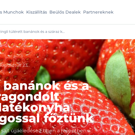
es Munchok
Kiszállítás
Beülős Dealek
Partnereknek
zingli túlérett banánok és a száraz k…
augusztus 23.
t banánok és a
ragondolt
 Hatékonyha
igossal főztünk
sajt újjáéledése Ebben a receptben a