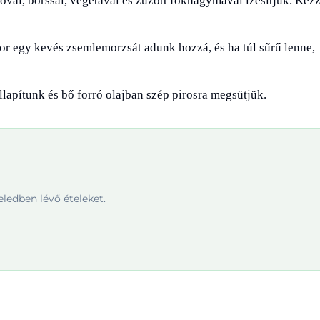
Sóval, borssal, vegetával és zúzott fokhagymával ízesítjük. Kézz
kkor egy kevés zsemlemorzsát adunk hozzá, és ha túl sűrű lenne,
lapítunk és bő forró olajban szép pirosra megsütjük.
ledben lévő ételeket.