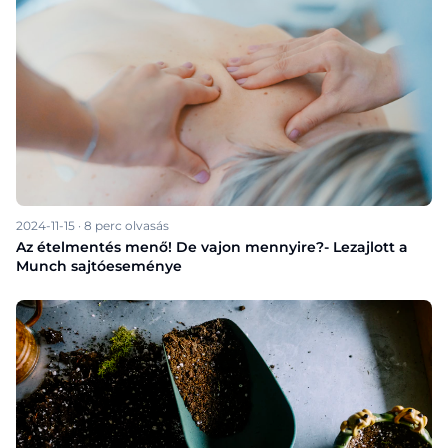
2024-11-15
·
8
perc olvasás
Az ételmentés menő! De vajon mennyire?- Lezajlott a
Munch sajtóeseménye