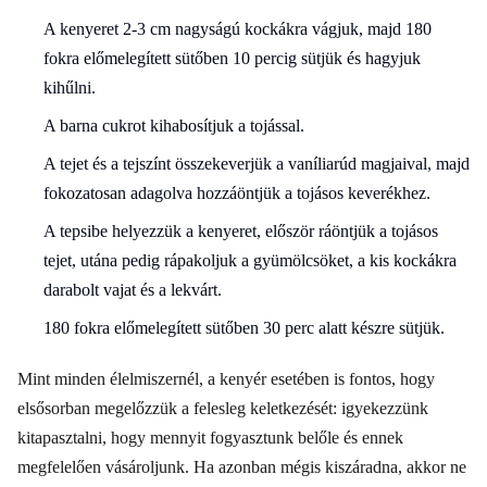
A kenyeret 2-3 cm nagyságú kockákra vágjuk, majd 180
fokra előmelegített sütőben 10 percig sütjük és hagyjuk
kihűlni.
A barna cukrot kihabosítjuk a tojással.
A tejet és a tejszínt összekeverjük a vaníliarúd magjaival, majd
fokozatosan adagolva hozzáöntjük a tojásos keverékhez.
A tepsibe helyezzük a kenyeret, először ráöntjük a tojásos
tejet, utána pedig rápakoljuk a gyümölcsöket, a kis kockákra
darabolt vajat és a lekvárt.
180 fokra előmelegített sütőben 30 perc alatt készre sütjük.
Mint minden élelmiszernél, a kenyér esetében is fontos, hogy
elsősorban megelőzzük a felesleg keletkezését: igyekezzünk
kitapasztalni, hogy mennyit fogyasztunk belőle és ennek
megfelelően vásároljunk. Ha azonban mégis kiszáradna, akkor ne