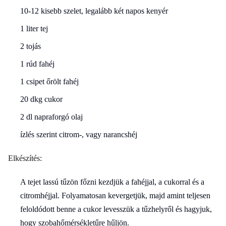
10-12 kisebb szelet, legalább két napos kenyér
1 liter tej
2 tojás
1 rúd fahéj
1 csipet őrölt fahéj
20 dkg cukor
2 dl napraforgó olaj
ízlés szerint citrom-, vagy narancshéj
Elkészítés:
A tejet lassú tűzön főzni kezdjük a fahéjjal, a cukorral és a
citromhéjjal. Folyamatosan kevergetjük, majd amint teljesen
feloldódott benne a cukor levesszük a tűzhelyről és hagyjuk,
hogy szobahőmérsékletűre hűljön.