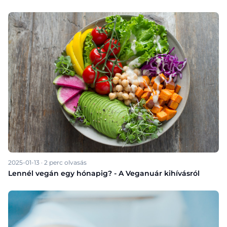
2025-01-13
·
2
perc olvasás
Lennél vegán egy hónapig? - A Veganuár kihívásról