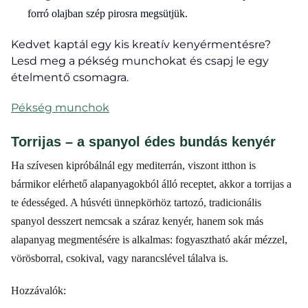
forró olajban szép pirosra megsütjük.
Kedvet kaptál egy kis kreatív kenyérmentésre?
Lesd meg a pékség munchokat és csapj le egy
ételmentő csomagra.
Pékség munchok
Torrijas – a spanyol édes bundás kenyér
Ha szívesen kipróbálnál egy mediterrán, viszont itthon is
bármikor elérhető alapanyagokból álló receptet, akkor a torrijas a
te édességed. A húsvéti ünnepkörhöz tartozó, tradicionális
spanyol desszert nemcsak a száraz kenyér, hanem sok más
alapanyag megmentésére is alkalmas: fogyasztható akár mézzel,
vörösborral, csokival, vagy narancslével tálalva is.
Hozzávalók: