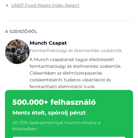
UNEP Food Waste Index Report
A SZERZŐRŐL
Munch Csapat
Fenntarthatósági és ételmentési szakértők
A Munch csapatának tagjai elkötelezett
fenntarthatósági és ételmentési szakértők.
Cikkeinkben az élelmiszerpazarlás
csökkentéséről, tudatos vásárlásról és
fenntartható életmódról írunk.
500.000+ felhasználó
Ments ételt, spórolj pénzt
40-70% kedvezménnyel munch-olhatsz a
közeledben.