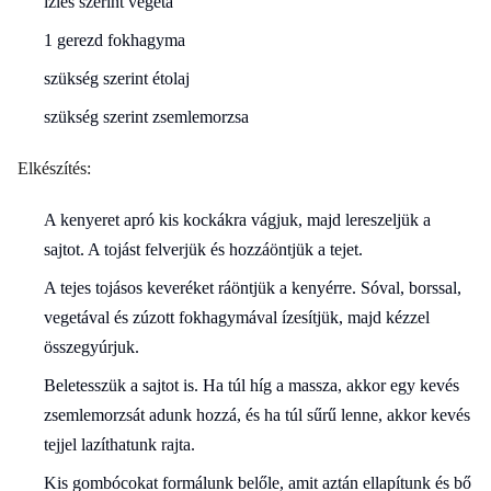
ízlés szerint vegeta
1 gerezd fokhagyma
szükség szerint étolaj
szükség szerint zsemlemorzsa
Elkészítés:
A kenyeret apró kis kockákra vágjuk, majd lereszeljük a
sajtot. A tojást felverjük és hozzáöntjük a tejet.
A tejes tojásos keveréket ráöntjük a kenyérre. Sóval, borssal,
vegetával és zúzott fokhagymával ízesítjük, majd kézzel
összegyúrjuk.
Beletesszük a sajtot is. Ha túl híg a massza, akkor egy kevés
zsemlemorzsát adunk hozzá, és ha túl sűrű lenne, akkor kevés
tejjel lazíthatunk rajta.
Kis gombócokat formálunk belőle, amit aztán ellapítunk és bő