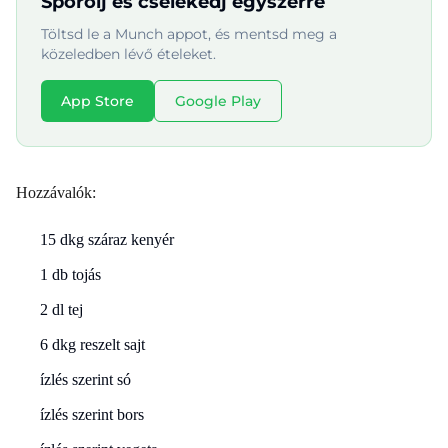
Spórolj és cselekedj egyszerre
Töltsd le a Munch appot, és mentsd meg a
közeledben lévő ételeket.
App Store
Google Play
Hozzávalók:
15 dkg száraz kenyér
1 db tojás
2 dl tej
6 dkg reszelt sajt
ízlés szerint só
ízlés szerint bors