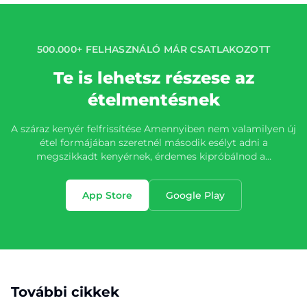
500.000+ FELHASZNÁLÓ MÁR CSATLAKOZOTT
Te is lehetsz részese az
ételmentésnek
A száraz kenyér felfrissítése Amennyiben nem valamilyen új
étel formájában szeretnél második esélyt adni a
megszikkadt kenyérnek, érdemes kipróbálnod a…
App Store
Google Play
További cikkek