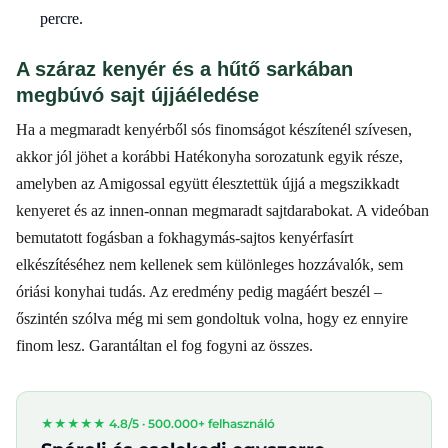
percre.
A száraz kenyér és a hűtő sarkában
megbúvó sajt újjáéledése
Ha a megmaradt kenyérből sós finomságot készítenél szívesen,
akkor jól jöhet a korábbi Hatékonyha sorozatunk egyik része,
amelyben az Amigossal együtt élesztettük újjá a megszikkadt
kenyeret és az innen-onnan megmaradt sajtdarabokat. A videóban
bemutatott fogásban a fokhagymás-sajtos kenyérfasírt
elkészítéséhez nem kellenek sem különleges hozzávalók, sem
óriási konyhai tudás. Az eredmény pedig magáért beszél –
őszintén szólva még mi sem gondoltuk volna, hogy ez ennyire
finom lesz. Garantáltan el fog fogyni az összes.
★★★★★ 4.8/5 ·
500.000+ felhasználó