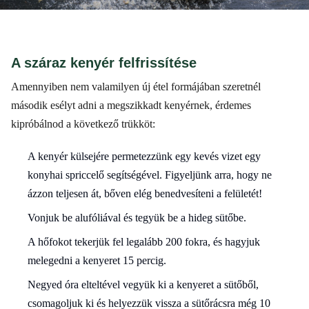
A száraz kenyér felfrissítése
Amennyiben nem valamilyen új étel formájában szeretnél
második esélyt adni a megszikkadt kenyérnek, érdemes
kipróbálnod a következő trükköt:
A kenyér külsejére permetezzünk egy kevés vizet egy
konyhai spriccelő segítségével. Figyeljünk arra, hogy ne
ázzon teljesen át, bőven elég benedvesíteni a felületét!
Vonjuk be alufóliával és tegyük be a hideg sütőbe.
A hőfokot tekerjük fel legalább 200 fokra, és hagyjuk
melegedni a kenyeret 15 percig.
Negyed óra elteltével vegyük ki a kenyeret a sütőből,
csomagoljuk ki és helyezzük vissza a sütőrácsra még 10