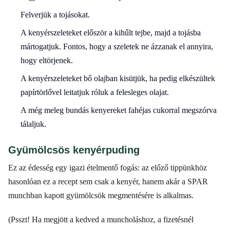
Felverjük a tojásokat.
A kenyérszeleteket először a kihűlt tejbe, majd a tojásba
mártogatjuk. Fontos, hogy a szeletek ne ázzanak el annyira,
hogy eltörjenek.
A kenyérszeleteket bő olajban kisütjük, ha pedig elkészültek
papírtörlővel leitatjuk róluk a felesleges olajat.
A még meleg bundás kenyereket fahéjas cukorral megszórva
tálaljuk.
Gyümölcsös kenyérpuding
Ez az édesség egy igazi ételmentő fogás: az előző tippünkhöz
hasonlóan ez a recept sem csak a kenyér, hanem akár a SPAR
munchban kapott gyümölcsök megmentésére is alkalmas.
(Psszt! Ha megjött a kedved a muncholáshoz, a fizetésnél