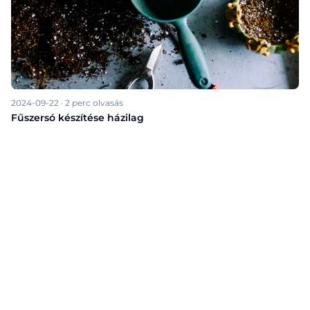
2024-09-22
·
2
perc olvasás
Fűszersó készítése házilag