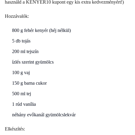
használd a KENYER10 kupont egy kis extra kedvezményért!)
Hozzávalók:
800 g fehér kenyér (héj nélkül)
5 db tojás
200 ml tejszín
ízlés szerint gyümölcs
100 g vaj
150 g barna cukor
500 ml tej
1 rúd vanília
néhány evőkanál gyümölcslekvár
Elkészítés: