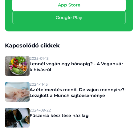
App Store
Google Play
Kapcsolódó cikkek
2025-01-13
Lennél vegán egy hónapig? - A Veganuár
kihívásról
2024-11-15
Az ételmentés menő! De vajon mennyire?-
Lezajlott a Munch sajtóeseménye
2024-09-22
Fűszersó készítése házilag