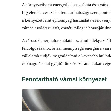
A környezetbarát energetika használata és a várost
figyelembe vesszük a fenntarthatósági szempontok
a környezetbarát építőanyag használata és növényf
városok zöldterületét, esztétikailag is hozzájáruln
A városok energiahasználatához a hulladékgazdálko
feldolgozásához óriási mennyiségű energiára van sz
vállalatok tudják megvalósítani a kevesebb hullad
csomagolásokat gyűjtöttünk össze, amik akár végé
Fenntartható városi környezet