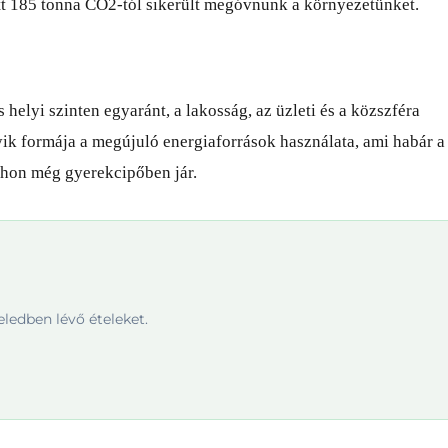
latt 185 tonna CO2-tól sikerült megóvnunk a környezetünket.
 helyi szinten egyaránt, a lakosság, az üzleti és a közszféra
yik formája a megújuló energiaforrások használata, ami habár a
thon még gyerekcipőben jár.
ledben lévő ételeket.