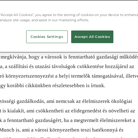
 “Accept All Cookies”, you agree to the storing of cookies on your device to enhance
analyze site usage, and assist in our marketing efforts.
Cookies Settings
Accept All Cookies
s megkívánja, hogy a városok is fenntartható gazdasági működé
 a szállítási és utazási távolságok csökkentése hozzájárul az
ró környezetszennyezést a helyi termelők támogatásával, illetv
egy korábbi cikkünkben részletesebben is írtunk.
özösségi gazdálkodás, ami nemcsak az élelmiszerek ökológiai
s kialakít, ami csökkentheti az elidegenedést és növelheti az
 a fenntartható gazdaságért, ha a megtermelt élelmiszereket a
 Munch is, ami a városi környezetben teszi hatékonnyá és