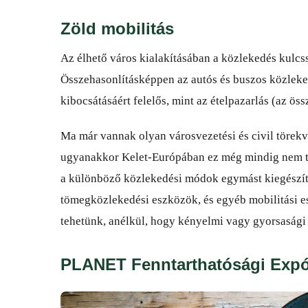
Zöld mobilitás
Az élhető város kialakításában a közlekedés kulcs
Összehasonlításképpen az autós és buszos közlek
kibocsátásáért felelős, mint az ételpazarlás (az ös
Ma már vannak olyan városvezetési és civil törekvé
ugyanakkor Kelet-Európában ez még mindig nem terj
a különböző közlekedési módok egymást kiegészít
tömegközlekedési eszközök, és egyéb mobilitási esz
tehetünk, anélkül, hogy kényelmi vagy gyorsaság
PLANET Fenntarthatósági Expó 