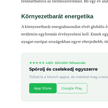
fenntarthatóvá az élelmiszerellátást. Bő egy év a
Környezetbarát energetika
A környezetbarát energiahasználat elvét globális és
területein egyformán érvényesíteni kell. Ennek eg
nyugat-európai országokban egyre elterjedtebb, it
★★★★★ 4.8/5 ·
500.000+ felhasználó
Spórolj és cselekedj egyszerre
Töltsd le a Munch appot, és mentsd meg a köze
App Store
Google Play