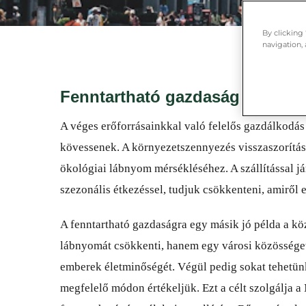
By clicking
navigation, 
Fenntartható gazdaság
A véges erőforrásainkkal való felelős gazdálkodá
kövessenek. A környezetszennyezés visszaszorítása,
ökológiai lábnyom mérsékléséhez. A szállítással já
szezonális étkezéssel, tudjuk csökkenteni, amiről 
A fenntartható gazdaságra egy másik jó példa a k
lábnyomát csökkenti, hanem egy városi közösséget i
emberek életminőségét. Végül pedig sokat tehetünk
megfelelő módon értékeljük. Ezt a célt szolgálja a