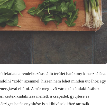
ő feladata a rendelkezésre álló terület hatékony kihasználása.
dolni “zöld” szemmel, hiszen nem lehet minden utcához egy
energiával ellátni. A már meglevő városkép átalakításához
éri kertek kialakítása mellett, a csapadék gyűjtése és
hősziget-hatás enyhítése is a kihívások közé tartozik.