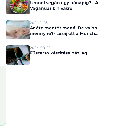
Lennél vegán egy hónapig? - A
Veganuár kihívásról
2024-11-15
Az ételmentés menő! De vajon
mennyire?- Lezajlott a Munch
sajtóeseménye
2024-09-22
Fűszersó készítése házilag