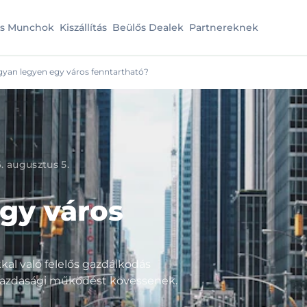
es Munchok
Kiszállítás
Beülős Dealek
Partnereknek
yan legyen egy város fenntartható?
. augusztus 5.
gy város
al való felelős gazdálkodás
 gazdasági működést kövessenek.