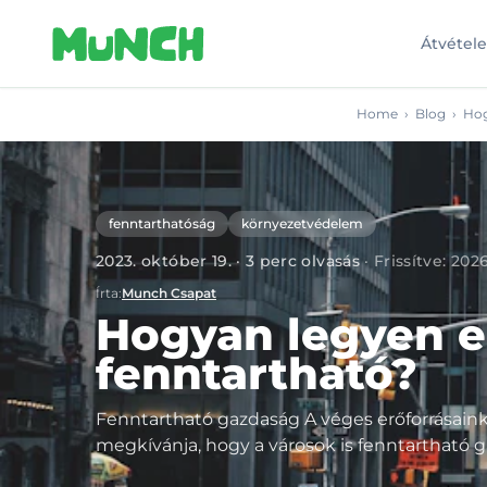
Skip to main content
Átvétel
Home
›
Blog
›
Hog
fenntarthatóság
környezetvédelem
2023. október 19.
·
3
perc olvasás
·
Frissítve
:
2026
Írta
:
Munch Csapat
Hogyan legyen e
fenntartható?
Fenntartható gazdaság A véges erőforrásainkk
megkívánja, hogy a városok is fenntartható