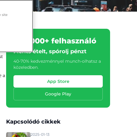
 site
500.000+ felhasználó
Ments ételt, spórolj pénzt
st
40-70% kedvezménnyel munch-olhatsz a
közeledben.
e a
App Store
Google Play
Kapcsolódó cikkek
2025-01-13