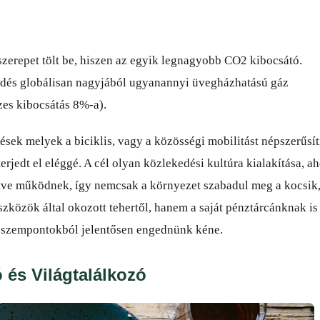
szerepet tölt be, hiszen az egyik legnagyobb CO2 kibocsátó.
edés globálisan nagyjából ugyanannyi üvegházhatású gáz
szes kibocsátás 8%-a).
sek melyek a biciklis, vagy a közösségi mobilitást népszerűsít
edt el eléggé. A cél olyan közlekedési kultúra kialakítása, ah
ve működnek, így nemcsak a környezet szabadul meg a kocsik,
közök által okozott tehertől, hanem a saját pénztárcánknak is 
i szempontokból jelentősen engednünk kéne.
és Világtalálkozó