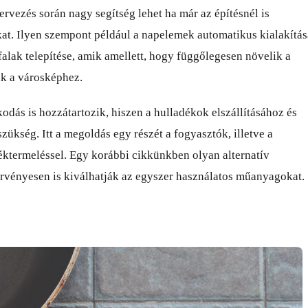
ervezés során nagy segítség lehet ha már az építésnél is
at. Ilyen szempont például a napelemek automatikus kialakítás
alak telepítése, amik amellett, hogy függőlegesen növelik a
ak a városképhez.
dás is hozzátartozik, hiszen a hulladékok elszállításához és
ükség. Itt a megoldás egy részét a fogyasztók, illetve a
éktermeléssel. Egy korábbi cikkünkben olyan alternatív
rvényesen is kiválhatják az egyszer használatos műanyagokat.