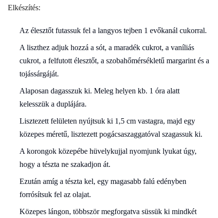
Elkészítés:
Az élesztőt futassuk fel a langyos tejben 1 evőkanál cukorral.
A liszthez adjuk hozzá a sót, a maradék cukrot, a vaníliás
cukrot, a felfutott élesztőt, a szobahőmérsékletű margarint és a
tojássárgáját.
Alaposan dagasszuk ki. Meleg helyen kb. 1 óra alatt
kelesszük a duplájára.
Lisztezett felületen nyújtsuk ki 1,5 cm vastagra, majd egy
közepes méretű, lisztezett pogácsaszaggatóval szagassuk ki.
A korongok közepébe hüvelykujjal nyomjunk lyukat úgy,
hogy a tészta ne szakadjon át.
Ezután amíg a tészta kel, egy magasabb falú edényben
forrósítsuk fel az olajat.
Közepes lángon, többször megforgatva süssük ki mindkét