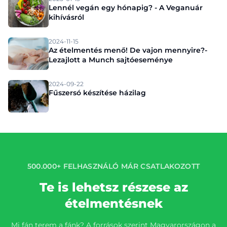
Lennél vegán egy hónapig? - A Veganuár
kihívásról
2024-11-15
Az ételmentés menő! De vajon mennyire?-
Lezajlott a Munch sajtóeseménye
2024-09-22
Fűszersó készítése házilag
500.000+ FELHASZNÁLÓ MÁR CSATLAKOZOTT
Te is lehetsz részese az
ételmentésnek
Mi fán terem a fánk? A források szerint Magyarországon a