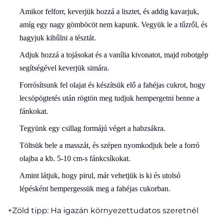
Amikor felforr, keverjük hozzá a lisztet, és addig kavarjuk,
amíg egy nagy gömböcöt nem kapunk. Vegyük le a tűzről, és
hagyjuk kihűlni a tésztát.
Adjuk hozzá a tojásokat és a vanília kivonatot, majd robotgép
segítségével keverjük simára.
Forrósítsunk fel olajat és készítsük elő a fahéjas cukrot, hogy
lecsöpögtetés után rögtön meg tudjuk hempergetni benne a
fánkokat.
Tegyünk egy csillag formájú véget a habzsákra.
Töltsük bele a masszát, és szépen nyomkodjuk bele a forró
olajba a kb. 5-10 cm-s fánkcsíkokat.
Amint látjuk, hogy pirul, már vehetjük is ki és utolsó
lépésként hempergessük meg a fahéjas cukorban.
+Zöld tipp: Ha igazán környezettudatos szeretnél