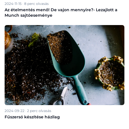
2024-11-15
·
8
perc olvasás
Az ételmentés menő! De vajon mennyire?- Lezajlott a
Munch sajtóeseménye
2024-09-22
·
2
perc olvasás
Fűszersó készítése házilag