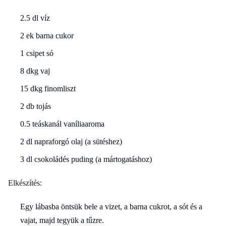
2.5 dl víz
2 ek barna cukor
1 csipet só
8 dkg vaj
15 dkg finomliszt
2 db tojás
0.5 teáskanál vaníliaaroma
2 dl napraforgó olaj (a sütéshez)
3 dl csokoládés puding (a mártogatáshoz)
Elkészítés:
Egy lábasba öntsük bele a vizet, a barna cukrot, a sót és a
vajat, majd tegyük a tűzre.