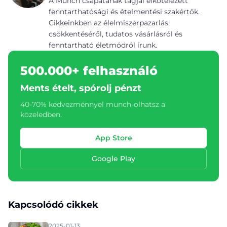
A Munch csapatának tagjai elkötelezett
fenntarthatósági és ételmentési szakértők.
Cikkeinkben az élelmiszerpazarlás
csökkentéséről, tudatos vásárlásról és
fenntartható életmódról írunk.
500.000+ felhasználó
Ments ételt, spórolj pénzt
40-70% kedvezménnyel munch-olhatsz a
közeledben.
App Store
Google Play
Kapcsolódó cikkek
2025-01-13