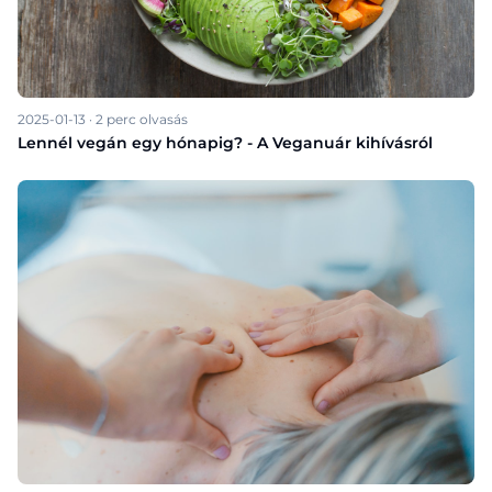
2025-01-13
·
2
perc olvasás
Lennél vegán egy hónapig? - A Veganuár kihívásról