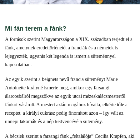
Mi fán terem a fánk?
A források szerint Magyarországon a XIX. században terjedt el a
fánk, amelynek eredettörténetét a franciák és a németek is
lejegyezték, ugyanis két legenda is ismert a süteménnyel
kapcsolatban.
Az egyik szerint a beignets nevű francia süteményt Marie
Antoinette királyné ismerte meg, amikor egy farsangi
álarcosbálról megszökve az egyik utcai mézeskalácsmestertől
fánkot vásárolt. A mestert aztán magához hívatta, elkérte tőle a
receptet, a királyi cukrász pedig finomított azon – így vált az
ünnepi lakomák és a nép kedvencévé a sütemény.
A bécsiek szerint a farsangi fánk „feltalálója” Cecilia Krapfen, aki