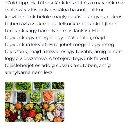
+Zöld tipp: Ha túl sok fánk készült és a maradék már
csak száraz kis golyócskákra hasonlít, akkor
készíthetünk belőle máglyarakást. Langyos, cukros
tejben áztassuk meg a felkockázott fánkot (lehet
túrófánk vagy bármilyen más fánk is). Ebből
tegyünk egy réteget egy hőálló tálba, majd
tegyünk rá lekvárt. Erre jöhet megint egy réteg
tejes fánk, majd a lekvár és így tovább, amíg el nem
fogy a 2 összetevő. A tetejére tegyünk felvert
tojásfehérjét és addig süssük a sütőben, amíg
aranybarna nem lesz.