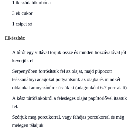
1 tk szódabikarbóna
3 ek cukor
1 csipet só
Elkészítés:
A túrót egy villával törjük össze és minden hozzávalóval jól
keverjük el.
Serpenyőben forrósítsuk fel az olajat, majd púpozott
teáskanálnyi adagokat pottyantsunk az olajba és mindkét
oldalukat aranyszínűre süssük ki (adagonként 6-7 perc alatt).
A kész túrófánkokról a felesleges olajat papírtörlővel itassuk
fel.
Szórjuk meg porcukorral, vagy fahéjas porcukorral és még
melegen tálaljuk.