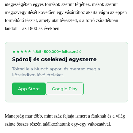
idegességében egyes források szerint férjéhez, mások szerint
megözvegyülését követően egy vásárlóhoz akarta vágni az éppen
formálódó tésztát, amely utat tévesztett, s a forró zsíradékban
landolt – az 1800-as években.
★★★★★ 4.8/5 ·
500.000+ felhasználó
Spórolj és cselekedj egyszerre
Töltsd le a Munch appot, és mentsd meg a
közeledben lévő ételeket.
App Store
Google Play
Manapság már több, mint száz fajtája ismert a fánknak és a világ
szinte összes részén találkozhatunk egy-egy változatával.