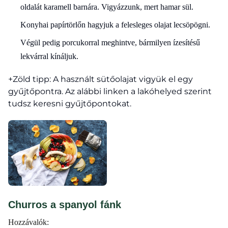
oldalát karamell barnára. Vigyázzunk, mert hamar sül.
Konyhai papírtörlőn hagyjuk a felesleges olajat lecsöpögni.
Végül pedig porcukorral meghintve, bármilyen ízesítésű
lekvárral kínáljuk.
+Zöld tipp: A használt sütőolajat vigyük el egy
gyűjtőpontra. Az alábbi linken a lakóhelyed szerint
tudsz keresni gyűjtőpontokat.
Churros a spanyol fánk
Hozzávalók: