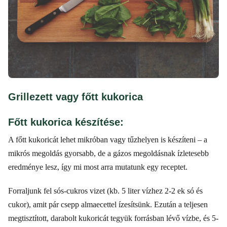
Grillezett vagy főtt kukorica
Főtt kukorica készítése:
A főtt kukoricát lehet mikróban vagy tűzhelyen is készíteni – a
mikrós megoldás gyorsabb, de a gázos megoldásnak ízletesebb
eredménye lesz, így mi most arra mutatunk egy receptet.
Forraljunk fel sós-cukros vizet (kb. 5 liter vízhez 2-2 ek só és
cukor), amit pár csepp almaecettel ízesítsünk. Ezután a teljesen
megtisztított, darabolt kukoricát tegyük forrásban lévő vízbe, és 5-