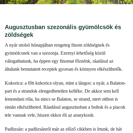
Augusztusban szezonális gyümölcsök és
zöldségek
A nyár utolsó hónapjában rengeteg finom zöldségnek és
gyümölcsnek van a szezonja. Ezernyi lehetőség közül
válogathatunk, ha éppen egy finomat főznénk, ráadásul az
általunk bemutatott receptek gyorsan és könnyen elkészíthetők.
Kukorica: a főtt kukorica olyan, mint a lángos: a nyár, a Balaton-
part és a strandok elengedhetetlen kelléke. De akkor sem kell
lemondani róla, ha nincs se Balaton, se strand, mert otthon is
simán elkészítheted. Ráadásul augusztusban a boltok és a piacok
tele vannak vele, hiszen ekkor éli az aranykorát.
Padlizsán: a padlizsánról már az előző cikkben is írtunk, de hát