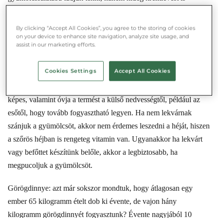
készíthetünk belőle. (+1 ráadás tipp, ha egy jó nagy gombóc
vaníliafagyit is teszünk bele)
By clicking “Accept All Cookies”, you agree to the storing of cookies
on your device to enhance site navigation, analyze site usage, and
assist in our marketing efforts.
Őszibarack: habár a legtöbben inkább a sima vagy simább héjú
barackot részesítik előnyben, a rajta lévő szőr több szempontból is
Cookies Settings
Accept All Cookies
hasznos. Segít, hogy ne száradjon ki a gyümölcs, belül tartja a
nedvességet, amire a vékony héja önmagában kevésbé lenne
képes, valamint óvja a termést a külső nedvességtől, például az
esőtől, hogy tovább fogyasztható legyen. Ha nem lekvárnak
szánjuk a gyümölcsöt, akkor nem érdemes leszedni a héját, hiszen
a szőrös héjban is rengeteg vitamin van. Ugyanakkor ha lekvárt
vagy befőttet készítünk belőle, akkor a legbiztosabb, ha
megpucoljuk a gyümölcsöt.
Görögdinnye: azt már sokszor mondtuk, hogy átlagosan egy
ember 65 kilogramm ételt dob ki évente, de vajon hány
kilogramm görögdinnyét fogyasztunk? Évente nagyjából 10