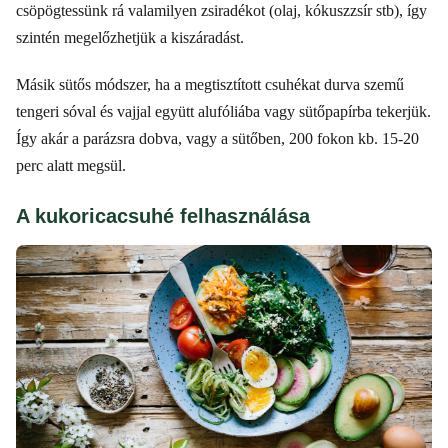
csöpögtessünk rá valamilyen zsiradékot (olaj, kókuszzsír stb), így
szintén megelőzhetjük a kiszáradást.
Másik sütős módszer, ha a megtisztított csuhékat durva szemű
tengeri sóval és vajjal együtt alufóliába vagy sütőpapírba tekerjük.
Így akár a parázsra dobva, vagy a sütőben, 200 fokon kb. 15-20
perc alatt megsül.
A kukoricacsuhé felhasználása