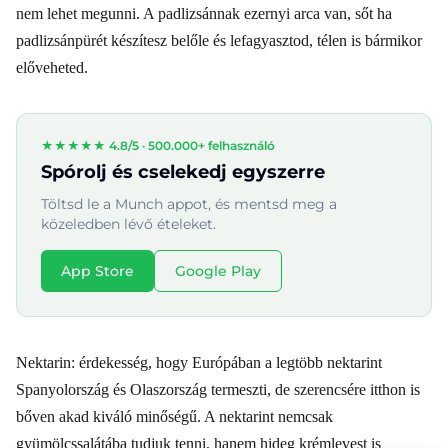
nem lehet megunni. A padlizsánnak ezernyi arca van, sőt ha
padlizsánpürét készítesz belőle és lefagyasztod, télen is bármikor
előveheted.
★★★★★ 4.8/5 ·
500.000+ felhasználó
Spórolj és cselekedj egyszerre
Töltsd le a Munch appot, és mentsd meg a
közeledben lévő ételeket.
App Store
Google Play
Nektarin: érdekesség, hogy Európában a legtöbb nektarint
Spanyolország és Olaszország termeszti, de szerencsére itthon is
bőven akad kiváló minőségű. A nektarint nemcsak
gyümölcssalátába tudjuk tenni, hanem hideg krémlevest is