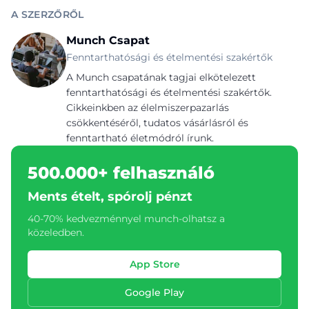
A SZERZŐRŐL
Munch Csapat
Fenntarthatósági és ételmentési szakértők
A Munch csapatának tagjai elkötelezett
fenntarthatósági és ételmentési szakértők.
Cikkeinkben az élelmiszerpazarlás
csökkentéséről, tudatos vásárlásról és
fenntartható életmódról írunk.
500.000+ felhasználó
Ments ételt, spórolj pénzt
40-70% kedvezménnyel munch-olhatsz a
közeledben.
App Store
Google Play