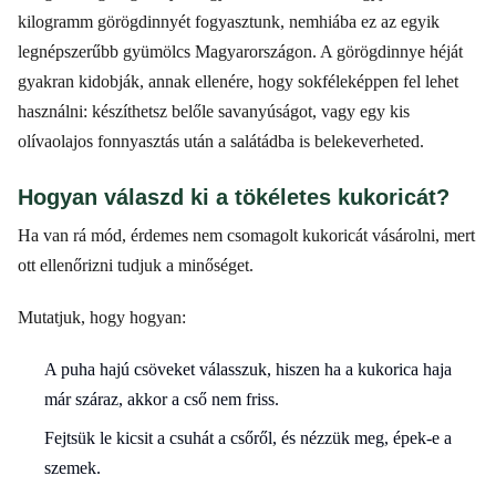
kilogramm görögdinnyét fogyasztunk, nemhiába ez az egyik
legnépszerűbb gyümölcs Magyarországon. A görögdinnye héját
gyakran kidobják, annak ellenére, hogy sokféleképpen fel lehet
használni: készíthetsz belőle savanyúságot, vagy egy kis
olívaolajos fonnyasztás után a salátádba is belekeverheted.
Hogyan válaszd ki a tökéletes kukoricát?
Ha van rá mód, érdemes nem csomagolt kukoricát vásárolni, mert
ott ellenőrizni tudjuk a minőséget.
Mutatjuk, hogy hogyan:
A puha hajú csöveket válasszuk, hiszen ha a kukorica haja
már száraz, akkor a cső nem friss.
Fejtsük le kicsit a csuhát a csőről, és nézzük meg, épek-e a
szemek.