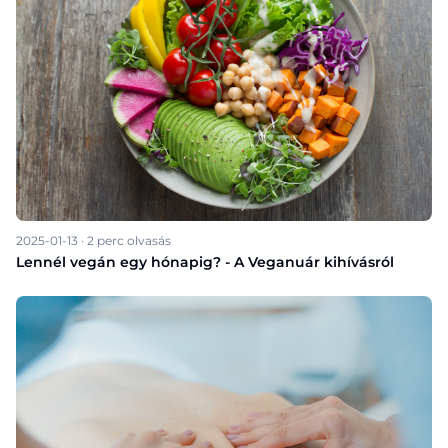
2025-01-13
·
2
perc olvasás
Lennél vegán egy hónapig? - A Veganuár kihívásról