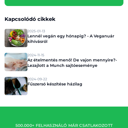
Kapcsolódó cikkek
2025-01-13
Lennél vegán egy hónapig? - A Veganuár
kihívásról
2024-11-15
Az ételmentés menő! De vajon mennyire?-
Lezajlott a Munch sajtóeseménye
2024-09-22
Fűszersó készítése házilag
500.000+ FELHASZNÁLÓ MÁR CSATLAKOZOTT