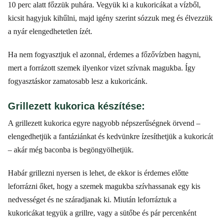
10 perc alatt főzzük puhára. Vegyük ki a kukoricákat a vízből,
kicsit hagyjuk kihűlni, majd igény szerint sózzuk meg és élvezzük
a nyár elengedhetetlen ízét.
Ha nem fogyasztjuk el azonnal, érdemes a főzővízben hagyni,
mert a forrázott szemek ilyenkor vizet szívnak magukba. Így
fogyasztáskor zamatosabb lesz a kukoricánk.
Grillezett kukorica készítése:
A grillezett kukorica egyre nagyobb népszerűségnek örvend –
elengedhetjük a fantáziánkat és kedvünkre ízesíthetjük a kukoricát
– akár még baconba is begöngyölhetjük.
Habár grillezni nyersen is lehet, de ekkor is érdemes előtte
leforrázni őket, hogy a szemek magukba szívhassanak egy kis
nedvességet és ne száradjanak ki. Miután leforráztuk a
kukoricákat tegyük a grillre, vagy a sütőbe és pár percenként