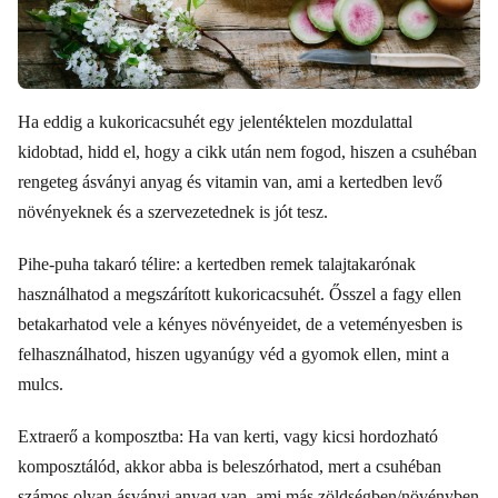
Ha eddig a kukoricacsuhét egy jelentéktelen mozdulattal
kidobtad, hidd el, hogy a cikk után nem fogod, hiszen a csuhéban
rengeteg ásványi anyag és vitamin van, ami a kertedben levő
növényeknek és a szervezetednek is jót tesz.
Pihe-puha takaró télire: a kertedben remek talajtakarónak
használhatod a megszárított kukoricacsuhét. Ősszel a fagy ellen
betakarhatod vele a kényes növényeidet, de a veteményesben is
felhasználhatod, hiszen ugyanúgy véd a gyomok ellen, mint a
mulcs.
Extraerő a komposztba: Ha van kerti, vagy kicsi hordozható
komposztálód, akkor abba is beleszórhatod, mert a csuhéban
számos olyan ásványi anyag van, ami más zöldségben/növényben