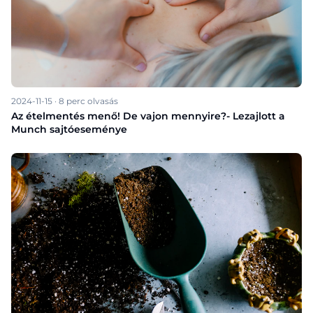
2024-11-15
·
8
perc olvasás
Az ételmentés menő! De vajon mennyire?- Lezajlott a
Munch sajtóeseménye