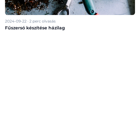
2024-09-22
·
2
perc olvasás
Fűszersó készítése házilag