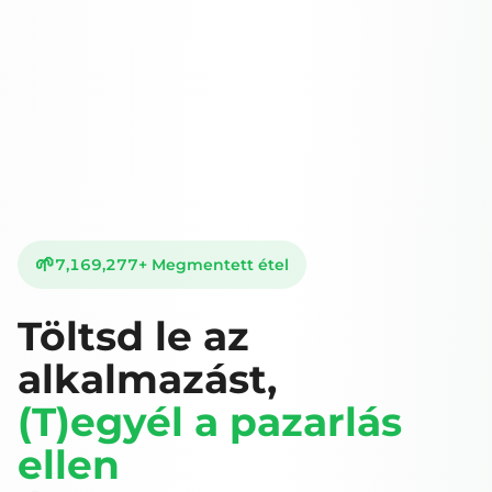
🌱
7,169,277
+
Megmentett étel
Töltsd le az
alkalmazást,
(T)egyél a pazarlás
ellen