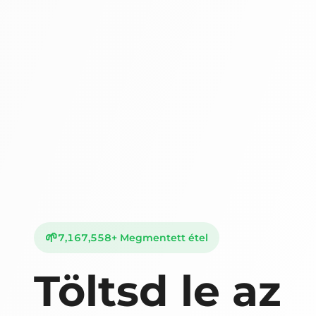
🌱
7,167,558
+
Megmentett étel
Töltsd le az