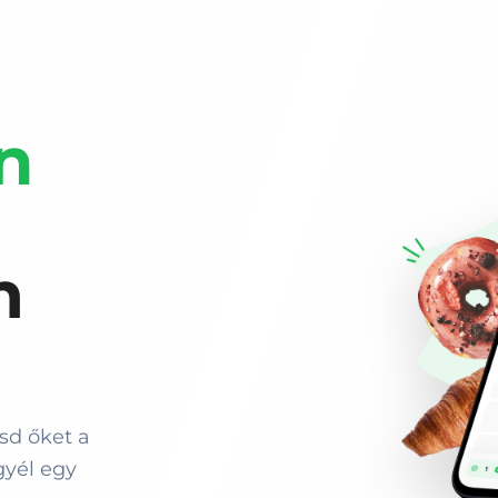
n
m
sd őket a
egyél egy