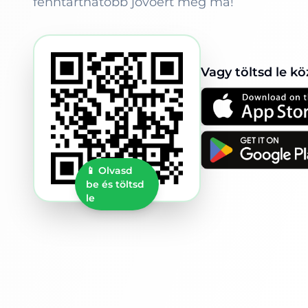
fenntarthatóbb jövőért még ma!
Vagy töltsd le kö
📱
Olvasd
be és töltsd
le