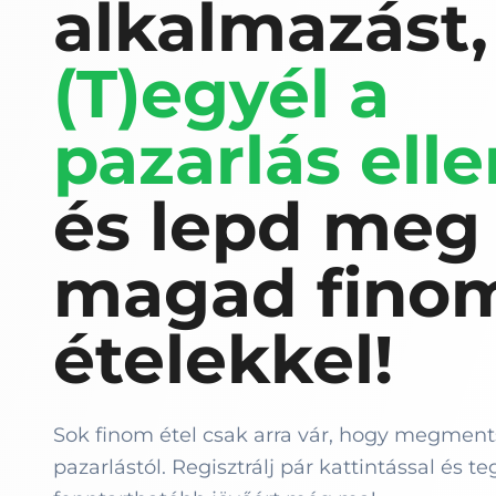
alkalmazást,
(T)egyél a
pazarlás elle
és lepd meg
magad fino
ételekkel!
Sok finom étel csak arra vár, hogy megment
pazarlástól. Regisztrálj pár kattintással és t