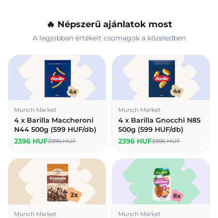
🔥 Népszerű ajánlatok most
A legjobban értékelt csomagok a közeledben
Munch Market
Munch Market
4 x Barilla Maccheroni
4 x Barilla Gnocchi N85
N44 500g (599 HUF/db)
500g (599 HUF/db)
2396 HUF
2396 HUF
3996 HUF
3996 HUF
Munch Market
Munch Market