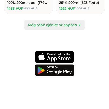
100% 200ml eper (179
25°% 200ml (323 Ft/db)
HUF/db)
1435 HUF
1292 HUF
2392 HUF
2076 HUF
Még több ajánlat az appban