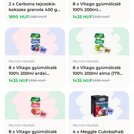
2 x Cerbona tejcsokis-
8 x Vitago gyümölcslé
kekszes granola 450 g
100% 200ml
(945 Ft/db)
multivitamin (179
1890 HUF
1435 HUF
2980 HUF
2392 HUF
HUF/db)
Munch Market
Munch Market
8 x Vitago gyümölcslé
8 x Vitago gyümölcslé
100% 200ml erdei
100% 200ml alma (179
gyümölcs (179 HUF/db)
HUF/db)
1435 HUF
1435 HUF
2392 HUF
2392 HUF
Munch Market
Munch Market
8 x Vitago gyümölcslé
4 x Meggle Cukrászhab