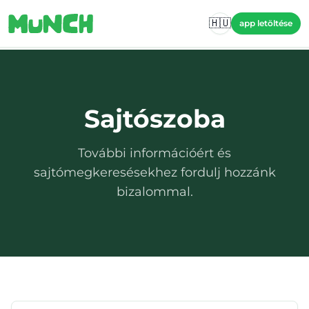
Skip to main content
🇭🇺
app letöltése
Sajtószoba
További információért és
sajtómegkeresésekhez fordulj hozzánk
bizalommal.