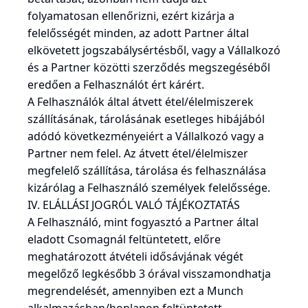
folyamatosan ellenőrizni, ezért kizárja a
felelősségét minden, az adott Partner által
elkövetett jogszabálysértésből, vagy a Vállalkozó
és a Partner közötti szerződés megszegéséből
eredően a Felhasználót ért kárért.
A Felhasználók által átvett étel/élelmiszerek
szállításának, tárolásának esetleges hibájából
adódó következményeiért a Vállalkozó vagy a
Partner nem felel. Az átvett étel/élelmiszer
megfelelő szállítása, tárolása és felhasználása
kizárólag a Felhasználó személyek felelőssége.
IV. ELÁLLÁSI JOGRÓL VALÓ TÁJÉKOZTATÁS
A Felhasználó, mint fogyasztó a Partner által
eladott Csomagnál feltüntetett, előre
meghatározott átvételi idősávjának végét
megelőző legkésőbb 3 órával visszamondhatja
megrendelését, amennyiben ezt a Munch