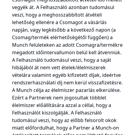
vegyék át. A Felhasználó azonban tudomásul
veszi, hogy a meghosszabbított átvételi
lehetőség ellenére a Csomagot a vásárlás
napján, vagy legkésőbb a következő napon (a
Csomag/termék elérhetőségétől függően) a
Munch felületeken az adott Csomagra/termékre
megadott időintervallumon belül kell átvenniük.
A Felhasználó tudomásul veszi, hogy a saját
hibájából át nem vett ételek/élelmiszerek
vételára valamint egyéb kifizetett díjak, ideértve
rendszerhasználati díj nem kerül visszafizetésre.
A Munch célja az élelmiszer pazarlás elkerülése.
Ezért a Partnerek nem jogosultak többlet
élelmiszer előállítására azzal a céllal, hogy a
Felhasználót kiszolgálják. A Felhasználó
tudomásul veszi, hogy az előbb felsorolt okok
miatt előfordulhat, hogy a Partner a Munch-on