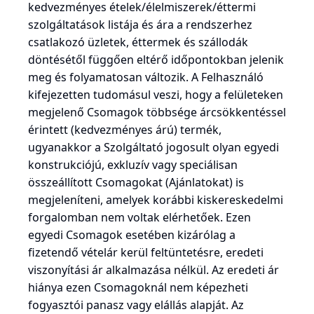
kedvezményes ételek/élelmiszerek/éttermi
szolgáltatások listája és ára a rendszerhez
csatlakozó üzletek, éttermek és szállodák
döntésétől függően eltérő időpontokban jelenik
meg és folyamatosan változik. A Felhasználó
kifejezetten tudomásul veszi, hogy a felületeken
megjelenő Csomagok többsége árcsökkentéssel
érintett (kedvezményes árú) termék,
ugyanakkor a Szolgáltató jogosult olyan egyedi
konstrukciójú, exkluzív vagy speciálisan
összeállított Csomagokat (Ajánlatokat) is
megjeleníteni, amelyek korábbi kiskereskedelmi
forgalomban nem voltak elérhetőek. Ezen
egyedi Csomagok esetében kizárólag a
fizetendő vételár kerül feltüntetésre, eredeti
viszonyítási ár alkalmazása nélkül. Az eredeti ár
hiánya ezen Csomagoknál nem képezheti
fogyasztói panasz vagy elállás alapját. Az