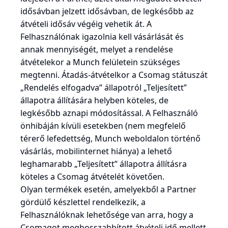
idősávban jelzett idősávban, de legkésőbb az
átvételi idősáv végéig vehetik át. A
Felhasználónak igazolnia kell vásárlását és
annak mennyiségét, melyet a rendelése
átvételekor a Munch felületein szükséges
megtenni. Átadás-átvételkor a Csomag státuszát
„Rendelés elfogadva” állapotról „Teljesített”
állapotra állítására helyben köteles, de
legkésőbb aznapi módosítással. A Felhasználó
önhibáján kívüli esetekben (nem megfelelő
térerő lefedettség, Munch weboldalon történő
vásárlás, mobilinternet hiánya) a lehető
leghamarabb „Teljesített” állapotra állításra
köteles a Csomag átvételét követően.
Olyan termékek esetén, amelyekből a Partner
gördülő készlettel rendelkezik, a
Felhasználóknak lehetősége van arra, hogy a
Csomagot meghosszabbított átvételi idő mellett