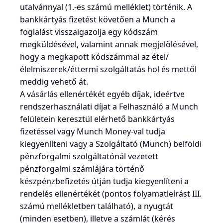
utalvánnyal (1.-es számú melléklet) történik. A
bankkártyás fizetést követően a Munch a
foglalást visszaigazolja egy kódszám
megküldésével, valamint annak megjelölésével,
hogy a megkapott kódszámmal az étel/
élelmiszerek/éttermi szolgáltatás hol és mettől
meddig vehető át.
A vásárlás ellenértékét egyéb díjak, ideértve
rendszerhasználati díjat a Felhasználó a Munch
felületein keresztül elérhető bankkártyás
fizetéssel vagy Munch Money-val tudja
kiegyenlíteni vagy a Szolgáltató (Munch) belföldi
pénzforgalmi szolgáltatónál vezetett
pénzforgalmi számlájára történő
készpénzbefizetés útján tudja kiegyenlíteni a
rendelés ellenértékét (pontos folyamatleírást III.
számú mellékletben található), a nyugtát
(minden esetben), illetve a számlát (kérés