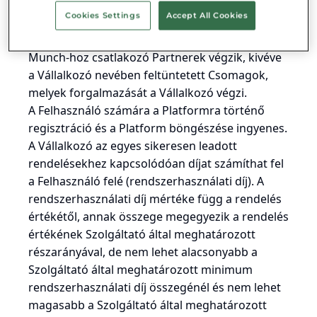
Partner és a Felhasználó közötti megállapodás
Cookies Settings
Accept All Cookies
teljesítésével kapcsolatban. Az ételek/
élelmiszerek előállítását és forgalmazását a
Munch-hoz csatlakozó Partnerek végzik, kivéve
a Vállalkozó nevében feltüntetett Csomagok,
melyek forgalmazását a Vállalkozó végzi.
A Felhasználó számára a Platformra történő
regisztráció és a Platform böngészése ingyenes.
A Vállalkozó az egyes sikeresen leadott
rendelésekhez kapcsolódóan díjat számíthat fel
a Felhasználó felé (rendszerhasználati díj). A
rendszerhasználati díj mértéke függ a rendelés
értékétől, annak összege megegyezik a rendelés
értékének Szolgáltató által meghatározott
részarányával, de nem lehet alacsonyabb a
Szolgáltató által meghatározott minimum
rendszerhasználati díj összegénél és nem lehet
magasabb a Szolgáltató által meghatározott