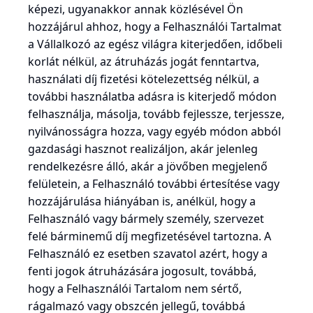
képezi, ugyanakkor annak közlésével Ön
hozzájárul ahhoz, hogy a Felhasználói Tartalmat
a Vállalkozó az egész világra kiterjedően, időbeli
korlát nélkül, az átruházás jogát fenntartva,
használati díj fizetési kötelezettség nélkül, a
további használatba adásra is kiterjedő módon
felhasználja, másolja, tovább fejlessze, terjessze,
nyilvánosságra hozza, vagy egyéb módon abból
gazdasági hasznot realizáljon, akár jelenleg
rendelkezésre álló, akár a jövőben megjelenő
felületein, a Felhasználó további értesítése vagy
hozzájárulása hiányában is, anélkül, hogy a
Felhasználó vagy bármely személy, szervezet
felé bárminemű díj megfizetésével tartozna. A
Felhasználó ez esetben szavatol azért, hogy a
fenti jogok átruházására jogosult, továbbá,
hogy a Felhasználói Tartalom nem sértő,
rágalmazó vagy obszcén jellegű, továbbá