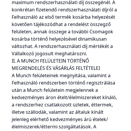
maximum rendszerhasználati díj összegénél. A
konkrétan fizetendő rendszerhasználati díjról a
Felhasználó az első termék kosárba helyezését
követően tájékozódhat a rendelést összegző
felületen, annak összege a további Csomagok
kosárba történő helyezésével dinamikusan
változhat. A rendszerhasználati díj mértékét a
Vállalkozó jogosult meghatározni.
II. A MUNCH FELÜLETEIN TÖRTÉNŐ
MEGRENDELÉS ÉS VÁSÁRLÁS FELTÉTELEI
A Munch felületeinek megnyitása, valamint a
Felhasználó rendszerben történő regisztrálása
után a Munch felületein megjelennek a
kedvezményes áron ételt/élelmiszereket kínáló,
a rendszerhez csatlakozott üzletek, éttermek,
illetve szállodák, valamint az általuk kínált
jelenleg elérhető kedvezményes árú ételek/
élelmiszerek/éttermi szolgáltatások. A