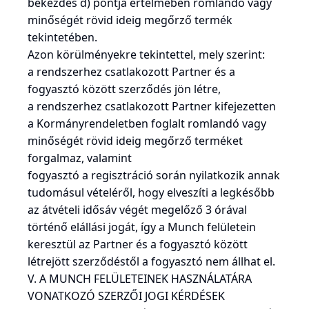
bekezdés d) pontja értelmében romlandó vagy
minőségét rövid ideig megőrző termék
tekintetében.
Azon körülményekre tekintettel, mely szerint:
a rendszerhez csatlakozott Partner és a
fogyasztó között szerződés jön létre,
a rendszerhez csatlakozott Partner kifejezetten
a Kormányrendeletben foglalt romlandó vagy
minőségét rövid ideig megőrző terméket
forgalmaz, valamint
fogyasztó a regisztráció során nyilatkozik annak
tudomásul vételéről, hogy elveszíti a legkésőbb
az átvételi idősáv végét megelőző 3 órával
történő elállási jogát, így a Munch felületein
keresztül az Partner és a fogyasztó között
létrejött szerződéstől a fogyasztó nem állhat el.
V. A MUNCH FELÜLETEINEK HASZNÁLATÁRA
VONATKOZÓ SZERZŐI JOGI KÉRDÉSEK