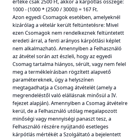
értéke csak 2500 Ft, akkor a kárpótlás összege:
1000 - (1000 * (2500 / 3000)) = 167 Ft.
Azon egyedi Csomagok esetében, amelyeknél
kizárólag a vételár került feltüntetésre: Mivel
ezen Csomagok nem rendelkeznek feltüntetett
eredeti árral, a fenti arányos kárpótlási képlet
nem alkalmazható. Amennyiben a Felhasználó
az átvétel során azt észleli, hogy az egyedi
Csomag tartalma hiányos, sérült, vagy nem felel
meg a termékleírásban rögzített alapvető
paramétereknek, úgy a helyszínen
megtagadhatja a Csomag átvételét (amely a
megrendeléstől való elállásnak minősül a IV.
fejezet alapján). Amennyiben a Csomag átvételre
kerül, de a Felhasználó utólag megalapozott
minőségi vagy mennyiségi panaszt tesz, a
Felhasználó részére nyújtandó esetleges
kárpótlás mértékét a Szolgáltató a bejelentett