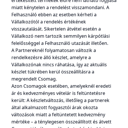
értékesített termékek előre nem látható fogyása
miatt kénytelen a rendelést visszamondani. A
Felhasználó ebben az esetben kérheti a
Vállalkozótól a rendelés értékének
visszautalását. Sikertelen átvétel esetén a
Vállalkozó nem tartozik semmilyen kárpótlási
felelősséggel a Felhasználó utazását illetően.
A Partnereknél folyamatosan változik a
rendelkezésre álló készlet, amelyre a
Vállalkozónak nincs ráhatása, így az aktuális
készlet tükrében kerül összeállításra a
megrendelt Csomag.
Azon Csomagok esetében, amelyeknél eredeti
ár és kedvezményes vételár is feltüntetésre
került: A készletváltozás, illetőleg a partnerek
által alkalmazott fogyasztói árak okozta
változások miatt a feltüntetett kedvezmény
mértéke – a ténylegesen összeállított és átvett