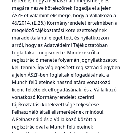
feltétele, hogy a Felhasználó megismerje és
magára nézve kötelezőnek fogadja el a jelen
ÁSZF-et valamint elismerje, hogy a Vállalkozó a
45/2014. (II.26.) Kormányrendelet értelmében a
megelőző tájékoztatási kötelezettségének
maradéktalanul eleget tett, és nyilatkozzon
arról, hogy az Adatvédelmi Tájékoztatóban
foglaltakat megismerte. Mindezekről a
regisztráció menete folyamán jognyilatkozatot
kell tennie. Így véglegesített regisztráció egyben
a jelen ÁSZF-ben foglaltak elfogadásának, a
Munch felületeinek használatára vonatkozó
licenc feltételek elfogadásának, és a Vállalkozó
vonatkozó Kormányrendelet szerinti
tájékoztatási kötelezettsége teljesítése
Felhasználó általi elismerésének minősül.
A Felhasználó és a Vállalkozó között a
regisztrációval a Munch felületeinek