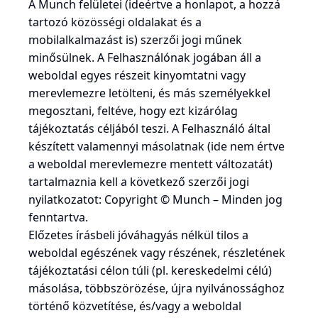
A Munch felületei (ideértve a honlapot, a hozzá
tartozó közösségi oldalakat és a
mobilalkalmazást is) szerzői jogi műnek
minősülnek. A Felhasználónak jogában áll a
weboldal egyes részeit kinyomtatni vagy
merevlemezre letölteni, és más személyekkel
megosztani, feltéve, hogy ezt kizárólag
tájékoztatás céljából teszi. A Felhasználó által
készített valamennyi másolatnak (ide nem értve
a weboldal merevlemezre mentett változatát)
tartalmaznia kell a következő szerzői jogi
nyilatkozatot: Copyright © Munch – Minden jog
fenntartva.
Előzetes írásbeli jóváhagyás nélkül tilos a
weboldal egészének vagy részének, részletének
tájékoztatási célon túli (pl. kereskedelmi célú)
másolása, többszörözése, újra nyilvánossághoz
történő közvetítése, és/vagy a weboldal