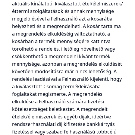
aktuális kínálatból kiválasztott étel/élelmiszerek/
éttermi szolgáltatások és annak mennyisége
megjelölésével a Felhasználó azt a kosarába
helyezheti és a megrendelheti. A kosár tartalma
a megrendelés elküldéséig változtatható, a
kosárban a termék mennyiségére kattintva
törölhető a rendelés, illetőleg növelhető vagy
csökkenthető a megrendelni kívánt termék
mennyisége, azonban a megrendelés elküldését
követően módosításra már nincs lehetőség. A
rendelés leadásával a Felhasználó kijelenti, hogy
a kiválasztott Csomag termékleírásába
foglaltakat megismerte. A megrendelés
elküldése a Felhasználó számára fizetési
kötelezettséget keletkeztet. A megrendelt
ételek/élelmiszerek és egyéb díjak, ideértve
rendszerhasználati díj kifizetése bankkártyás
fizetéssel vagy szabad felhasználású többcélú