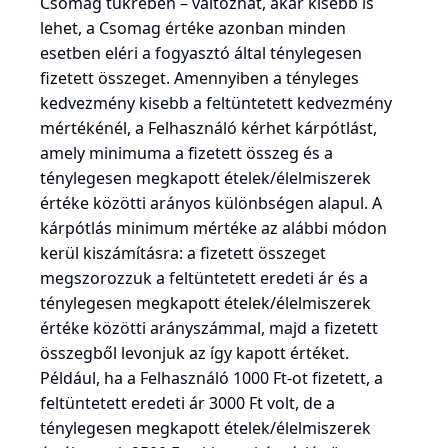
Csomag tükrében – változhat, akár kisebb is
lehet, a Csomag értéke azonban minden
esetben eléri a fogyasztó által ténylegesen
fizetett összeget. Amennyiben a tényleges
kedvezmény kisebb a feltüntetett kedvezmény
mértékénél, a Felhasználó kérhet kárpótlást,
amely minimuma a fizetett összeg és a
ténylegesen megkapott ételek/élelmiszerek
értéke közötti arányos különbségen alapul. A
kárpótlás minimum mértéke az alábbi módon
kerül kiszámításra: a fizetett összeget
megszorozzuk a feltüntetett eredeti ár és a
ténylegesen megkapott ételek/élelmiszerek
értéke közötti arányszámmal, majd a fizetett
összegből levonjuk az így kapott értéket.
Például, ha a Felhasználó 1000 Ft-ot fizetett, a
feltüntetett eredeti ár 3000 Ft volt, de a
ténylegesen megkapott ételek/élelmiszerek