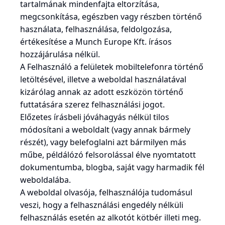
tartalmának mindenfajta eltorzítása,
megcsonkítása, egészben vagy részben történő
használata, felhasználása, feldolgozása,
értékesítése a Munch Europe Kft. írásos
hozzájárulása nélkül.
A Felhasználó a felületek mobiltelefonra történő
letöltésével, illetve a weboldal használatával
kizárólag annak az adott eszközön történő
futtatására szerez felhasználási jogot.
Előzetes írásbeli jóváhagyás nélkül tilos
módosítani a weboldalt (vagy annak bármely
részét), vagy belefoglalni azt bármilyen más
műbe, példálózó felsorolással élve nyomtatott
dokumentumba, blogba, saját vagy harmadik fél
weboldalába.
A weboldal olvasója, felhasználója tudomásul
veszi, hogy a felhasználási engedély nélküli
felhasználás esetén az alkotót kötbér illeti meg.