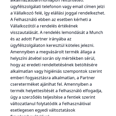
alkalmazásban/honlapon feltüntetett
ügyfélszolgálati telefonon vagy email címen jelzi
a Vállalkozó felé, így elállási joggal rendelkezhet.
A Felhasználó ebben az esetben kérheti a
Vállalkozótól a rendelés értékének
visszautalását. A rendelés lemondását a Munch
és az adott Partner irányába az
ügyfélszolgálaton keresztül köteles jelezni.
Amennyiben a megvásárolt termék állaga a
helyszíni átvétel során oly mértékben sérül,
hogy az eredeti rendeltetésének betöltésére
alkalmatlan vagy higiéniás szempontok szerint
emberi fogyasztásra alkalmatlan, a Partner
csereterméket ajánlhat fel. Amennyiben a
termék helyettesítését a Felhasználó elfogadja,
úgy a szerződés teljesítése a fentiek szerint
változatlanul folytatódik a Felhasználóval
esetlegesen egyedi változtatások