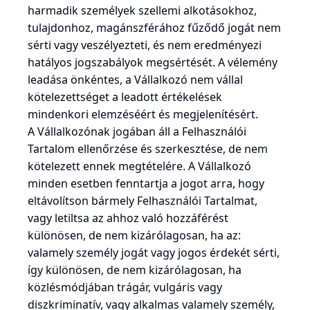
harmadik személyek szellemi alkotásokhoz,
tulajdonhoz, magánszférához fűződő jogát nem
sérti vagy veszélyezteti, és nem eredményezi
hatályos jogszabályok megsértését. A vélemény
leadása önkéntes, a Vállalkozó nem vállal
kötelezettséget a leadott értékelések
mindenkori elemzéséért és megjelenítésért.
A Vállalkozónak jogában áll a Felhasználói
Tartalom ellenőrzése és szerkesztése, de nem
kötelezett ennek megtételére. A Vállalkozó
minden esetben fenntartja a jogot arra, hogy
eltávolítson bármely Felhasználói Tartalmat,
vagy letiltsa az ahhoz való hozzáférést
különösen, de nem kizárólagosan, ha az:
valamely személy jogát vagy jogos érdekét sérti,
így különösen, de nem kizárólagosan, ha
közlésmódjában trágár, vulgáris vagy
diszkriminatív, vagy alkalmas valamely személy,