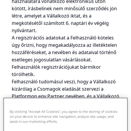
használatára vonatkozó elektronikus úton
kötött, írásbelinek nem minősülő szerződés jön
létre, amelyet a Vállalkozó iktat, és a
megkötésétől számított 6. naptári év végéig
nyilvántart.
A regisztrációs adatokat a Felhasználó köteles
úgy őrizni, hogy megakadályozza az illetéktelen
hozzáféréseket, a nevében és adataival történő
esetleges jogosulatlan vásárlásokat.
Felhasználók regisztrációjukat bármikor
törölhetik.
Felhasználó tudomásul veszi, hogy a Vállalkozó
kizárólag a Csomagok eladását szervezi a
Platformon egy Partner nevében, és a Vállalkozó
és a Felhasználó között nem áll fenn
szerződéses kapcsolat a Csomagok vagy a
By clicking “Accept All Cookies”, you agree to the storing of cookies
on your device to enhance site navigation, analyze site usage, and
Csomagok eladása tekintetében. A Vállalkozó
assist in our marketing efforts.
nem vállal felelősséget a Csomagokkal vagy a