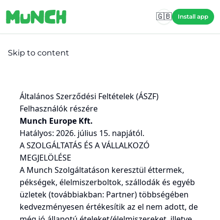
Skip to main content
🇬🇧
Install app
Skip to content
Általános Szerződési Feltételek (ÁSZF)
Felhasználók részére
Munch Europe Kft.
Hatályos: 2026. július 15. napjától.
A SZOLGÁLTATÁS ÉS A VÁLLALKOZÓ
MEGJELÖLÉSE
A Munch Szolgáltatáson keresztül éttermek,
pékségek, élelmiszerboltok, szállodák és egyéb
üzletek (továbbiakban: Partner) többségében
kedvezményesen értékesítik az el nem adott, de
még jó állapotú ételeket/élelmiszereket, illetve