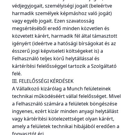
védjegyjogait, személyiségi jogait (beleértve
harmadik személyek képmáshoz való jogát)
vagy egyéb jogait. Ezen szavatosság
megsértéséből eredő minden közvetlen és
közvetett kárért, harmadik fél által támasztott
igényért (ideértve a hatósági bírságokat és az
ésszerű jogi képviseleti költségeket is) a
Felhasználó teljes körű helytállással és
kártérítési felelősséggel tartozik a Szolgáltató
felé.
III. FELELŐSSÉGI KÉRDÉSEK
A Vállalkozó kizárólag a Munch felületeinek
technikai működéséért vállal felelősséget. Mivel
a Felhasználó számára a felületek böngészése
ingyenes, ezért kizár minden anyagi helytállást
vagy kártérítési kötelezettséget olyan kárért,
amely a felületek technikai hibájából eredően a
fogyasztót éri.