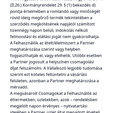
(II.26.) Kormányrendelet 29. § (1) bekezdés d)
pontja értelmében a romlandó vagy minőségét
rövid ideig megőrző termék tekintetében a
szerződés megkötésének napjától számított
tizennégy napon belüli, indokolás nélküli
felmondási és elállási jogát nem gyakorolhatja.
A Felhasználók az ételt/élelmiszert a Partner
meghatározása szerint vagy helyben
fogyaszthatják el, vagy elvihetik. Utóbbi esetben
a Partner jogosult a helyszínen csomagolási
díjat felszámolni. A Vállalkozó legjobb tudomása
szerint ezt köteles feltüntetni a vásárlási
felületen, azonban a Partner meghatározása a
mérvadó.
A megvásárolt Csomagokat a Felhasználók az
éttermekben, üzletekben, azok – rendelésben
megjelölt napon érvényes – nyitvatartási
idejében a Partner, üzlet által megadott átvételi