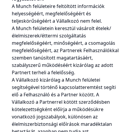
A Munch felületeire feltöltött információk
helyességéért, megfelelőségéért és
teljeskörűségéért a Vállalkozó nem felel.
A Munch felületein keresztül vásárolt ételek/
élelmiszerek/éttermi szolgáltatás
megfelelőségéért, minőségéért, a csomagolás
megfelelőségéért, az Partnerek Felhasználókkal
szemben tanúsított magatartásáért,
szabályszerű működéséért kizárólag az adott
Partnert terheli a felelősség.
A Vállalkozó kizárólag a Munch felületei
segítségével történő kapcsolatteremtést segíti
elő a Felhasználó és a Partner között. A
Vállalkozó a Partnerrel kötött szerződésben
kötelezettségként előírja a működésükre
vonatkozó jogszabályok, különösen az
élelmiszerbiztonsági előírások maradéktalan
betartását, azonban nem tudja azt