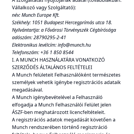
A szolgáltatás nyújtójának adatai (továbbiakban:
Vállalkozó vagy Szolgáltató):
név: Munch Europe Kft.
Székhely: 1051 Budapest Hercegprímás utca 18.
Nyilvántartja: a Fővárosi Törvényszék Cégbírósága
adószám: 28790295-2-41
Elektronikus levélcím:
info@munch.hu
Telefonszám: +36 1 850 8544
I. A MUNCH HASZNÁLATÁRA VONATKOZÓ
SZERZŐDÉS ÁLTALÁNOS FELTÉTELEI
A Munch felületeit Felhasználóként természetes
személyek vehetik igénybe regisztrációs adataik
megadásával.
A Munch igénybevételével a Felhasználó
elfogadja a Munch Felhasználói Felület jelen
ÁSZF-ben meghatározott licencfeltételeit.
A regisztrációs adatok megadását követően a
Munch rendszerében történő regisztráció