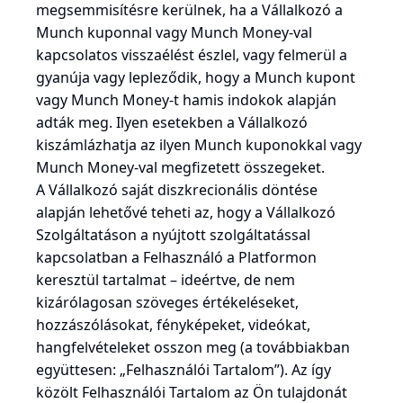
megsemmisítésre kerülnek, ha a Vállalkozó a
Munch kuponnal vagy Munch Money-val
kapcsolatos visszaélést észlel, vagy felmerül a
gyanúja vagy lepleződik, hogy a Munch kupont
vagy Munch Money-t hamis indokok alapján
adták meg. Ilyen esetekben a Vállalkozó
kiszámlázhatja az ilyen Munch kuponokkal vagy
Munch Money-val megfizetett összegeket.
A Vállalkozó saját diszkrecionális döntése
alapján lehetővé teheti az, hogy a Vállalkozó
Szolgáltatáson a nyújtott szolgáltatással
kapcsolatban a Felhasználó a Platformon
keresztül tartalmat – ideértve, de nem
kizárólagosan szöveges értékeléseket,
hozzászólásokat, fényképeket, videókat,
hangfelvételeket osszon meg (a továbbiakban
együttesen: „Felhasználói Tartalom”). Az így
közölt Felhasználói Tartalom az Ön tulajdonát