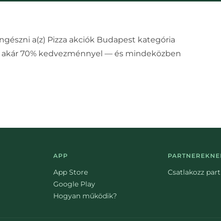
ngészni a(z)
Pizza akciók Budapest
kategória
ok, akár 70% kedvezménnyel — és mindeközben
APP
PARTNEREKNE
App Store
Csatlakozz par
Google Play
Hogyan működik?