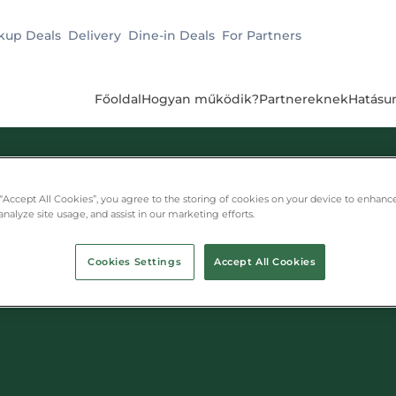
kup Deals
Delivery
Dine-in Deals
For Partners
Főoldal
Hogyan működik?
Partnereknek
Hatásu
 “Accept All Cookies”, you agree to the storing of cookies on your device to enhance
analyze site usage, and assist in our marketing efforts.
k Budapesten — Mun
Cookies Settings
Accept All Cookies
 Munch appal akár 70% kedvezménnyel rendelhetsz pizzá