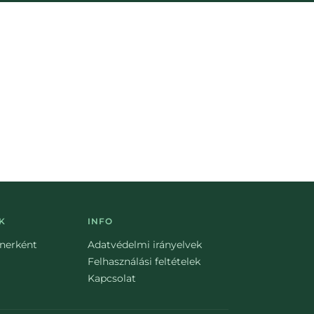
K
INFO
tnerként
Adatvédelmi irányelvek
Felhasználási feltételek
Kapcsolat