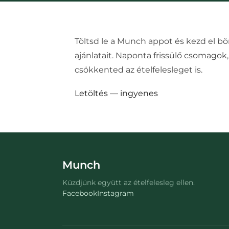
Töltsd le a Munch appot és kezd el bö
ajánlatait. Naponta frissülő csomag
csökkented az ételfelesleget is.
Letöltés — ingyenes
Munch
Küzdjünk együtt az ételfelesleg ellen.
Facebook
Instagram