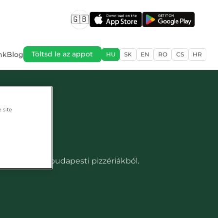
🇬🇧
nk
Blog
Töltsd le az appot
HU
SK
EN
RO
CS
HR
 site
ch
t a legjobb budapesti pizzériákból.