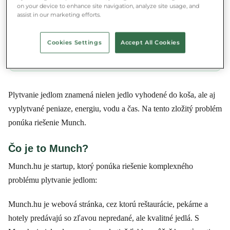
on your device to enhance site navigation, analyze site usage, and
Stiahni si Munch aplikáciu a zachráň jedlo vo
assist in our marketing efforts.
svojom okolí.
Cookies Settings
Accept All Cookies
App Store
Google Play
Plytvanie jedlom znamená nielen jedlo vyhodené do koša, ale aj
vyplytvané peniaze, energiu, vodu a čas. Na tento zložitý problém
ponúka riešenie Munch.
Čo je to Munch?
Munch.hu je startup, ktorý ponúka riešenie komplexného
problému plytvanie jedlom:
Munch.hu je webová stránka, cez ktorú reštaurácie, pekárne a
hotely predávajú so zľavou nepredané, ale kvalitné jedlá. S