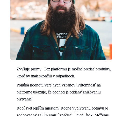
Zvyšuje príjmy: Cez platformu je možné predať produkty,
ktoré by inak skončili v odpadkoch.
Ponúka hodnotu verejných vzťahov: Prítomnosť na
platforme ukazuje, že obchod je oddaný znižovaniu
plytvanie.
Robí svet lepším miestom: Ročne vyplytvanú potravu je
zodpovedný za 8% emisií znečisťujúcich látok. Môžeme