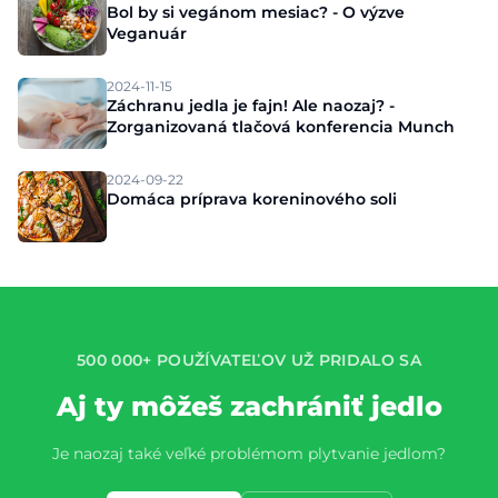
Bol by si vegánom mesiac? - O výzve
Veganuár
2024-11-15
Záchranu jedla je fajn! Ale naozaj? -
Zorganizovaná tlačová konferencia Munch
2024-09-22
Domáca príprava koreninového soli
500 000+ POUŽÍVATEĽOV UŽ PRIDALO SA
Aj ty môžeš zachrániť jedlo
Je naozaj také veľké problémom plytvanie jedlom?