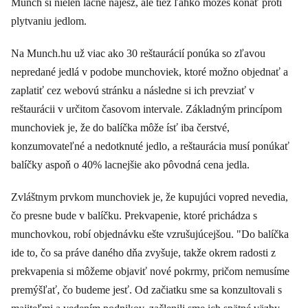
Munch si nielen lacne najesz, ale tiež ľahko môžeš konať proti
plytvaniu jedlom.
Na Munch.hu už viac ako 30 reštaurácií ponúka so zľavou
nepredané jedlá v podobe munchoviek, ktoré možno objednať a
zaplatiť cez webovú stránku a následne si ich prevziať v
reštaurácii v určitom časovom intervale. Základným princípom
munchoviek je, že do balíčka môže ísť iba čerstvé,
konzumovateľné a nedotknuté jedlo, a reštaurácia musí ponúkať
balíčky aspoň o 40% lacnejšie ako pôvodná cena jedla.
Zvláštnym prvkom munchoviek je, že kupujúci vopred nevedia,
čo presne bude v balíčku. Prekvapenie, ktoré prichádza s
munchovkou, robí objednávku ešte vzrušujúcejšou. "Do balíčka
ide to, čo sa práve daného dňa zvyšuje, takže okrem radosti z
prekvapenia si môžeme objaviť nové pokrmy, pričom nemusíme
premýšľať, čo budeme jesť. Od začiatku sme sa konzultovali s