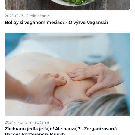
2025-01-13
·
2
min čítania
Bol by si vegánom mesiac? - O výzve Veganuár
2024-11-15
·
8
min čítania
Záchranu jedla je fajn! Ale naozaj? - Zorganizovaná
tlačová konferencia Munch