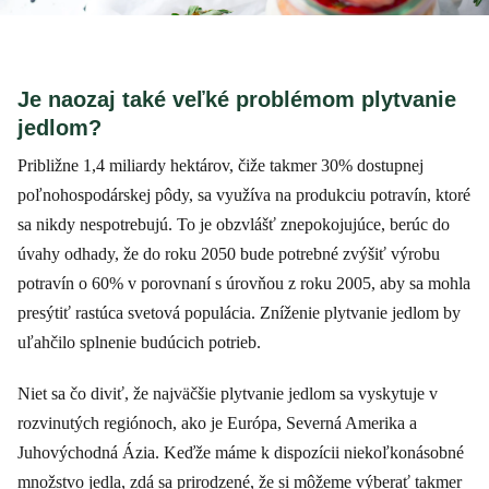
Je naozaj také veľké problémom plytvanie
jedlom?
Približne 1,4 miliardy hektárov, čiže takmer 30% dostupnej
poľnohospodárskej pôdy, sa využíva na produkciu potravín, ktoré
sa nikdy nespotrebujú. To je obzvlášť znepokojujúce, berúc do
úvahy odhady, že do roku 2050 bude potrebné zvýšiť výrobu
potravín o 60% v porovnaní s úrovňou z roku 2005, aby sa mohla
presýtiť rastúca svetová populácia. Zníženie plytvanie jedlom by
uľahčilo splnenie budúcich potrieb.
Niet sa čo diviť, že najväčšie plytvanie jedlom sa vyskytuje v
rozvinutých regiónoch, ako je Európa, Severná Amerika a
Juhovýchodná Ázia. Keďže máme k dispozícii niekoľkonásobné
množstvo jedla, zdá sa prirodzené, že si môžeme výberať takmer