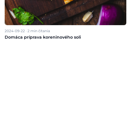
2024-09-22
·
2
min čítania
Domáca príprava koreninového soli