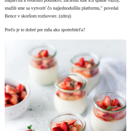
majiteľmi a vedením podnikov, začlenili sme ich spätné väzby,
snažili sme sa vytvoriť čo najjednoduššiu platformu," povedal
Bence v skoršom rozhovore. (zdroj)
Prečo je to dobré pre mňa ako spotrebiteľa?