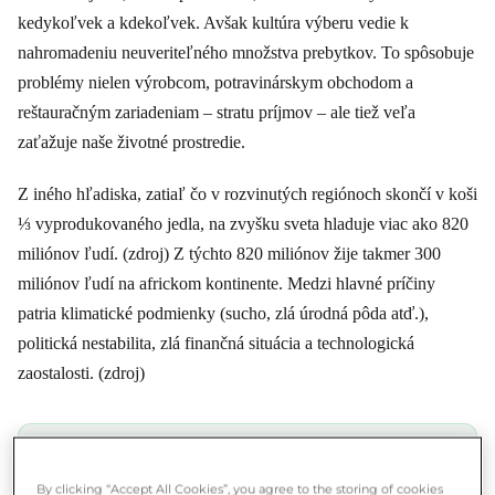
kedykoľvek a kdekoľvek. Avšak kultúra výberu vedie k
nahromadeniu neuveriteľného množstva prebytkov. To spôsobuje
problémy nielen výrobcom, potravinárskym obchodom a
reštauračným zariadeniam – stratu príjmov – ale tiež veľa
zaťažuje naše životné prostredie.
Z iného hľadiska, zatiaľ čo v rozvinutých regiónoch skončí v koši
⅓ vyprodukovaného jedla, na zvyšku sveta hladuje viac ako 820
miliónov ľudí. (zdroj) Z týchto 820 miliónov žije takmer 300
miliónov ľudí na africkom kontinente. Medzi hlavné príčiny
patria klimatické podmienky (sucho, zlá úrodná pôda atď.),
politická nestabilita, zlá finančná situácia a technologická
zaostalosti. (zdroj)
★★★★★ 4.8/5 ·
500 000+ používateľov
Ušetri a konaj zároveň
By clicking “Accept All Cookies”, you agree to the storing of cookies