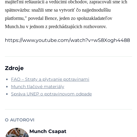
majiteľmi reštaurácií a vedúcimi obchodov, zapracovali sme ich
spätnoväzbu: snažili sme sa vytvoriť čo najjednoduššiu
platformu," povedal Bence, jeden zo spoluzakladateľov
Munch.hu v jednom z predchádzajúcich rozhovorov.
https://www.youtube.com/watch?v=wS8Xogh4488
Zdroje
FAO – Straty a plytvanie potravinami
Munch tlačové materiály
Správa UNEP o potravinovom odpade
O AUTOROVI
Munch Csapat