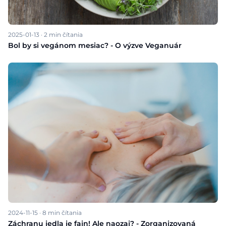
2025-01-13
·
2
min čítania
Bol by si vegánom mesiac? - O výzve Veganuár
2024-11-15
·
8
min čítania
Záchranu jedla je fajn! Ale naozaj? - Zorganizovaná