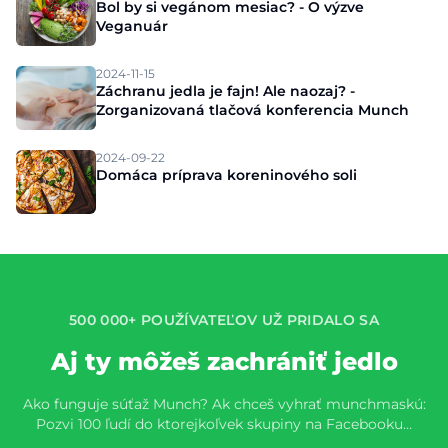
Bol by si vegánom mesiac? - O výzve
Veganuár
2024-11-15
Záchranu jedla je fajn! Ale naozaj? -
Zorganizovaná tlačová konferencia Munch
2024-09-22
Domáca príprava koreninového soli
500 000+ POUŽÍVATEĽOV UŽ PRIDALO SA
Aj ty môžeš zachrániť jedlo
Ako funguje súťaž Munch? Ak chceš vyhrať munchmaskú:
Pozvi 100 ľudí do ktorejkoľvek skupiny na Facebooku…