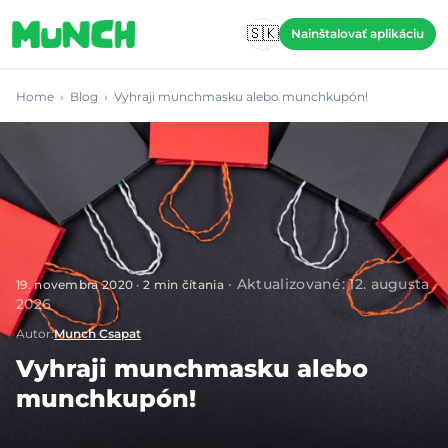
Skip to main content
🇸🇰
Nainštalovať aplikáciu
Home
›
Blog
›
Vyhraji munchmasku alebo munchkupón!
·
Aktualizované
:
12. augusta
19. novembra 2020
·
2
min čítania
2026
Autor
:
Munch Csapat
Vyhraji munchmasku alebo
munchkupón!