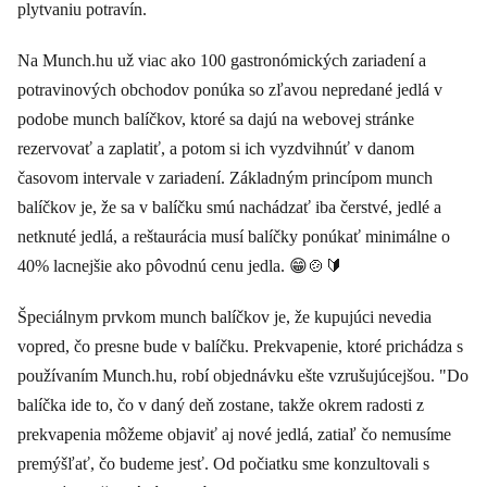
plytvaniu potravín.
Na Munch.hu už viac ako 100 gastronómických zariadení a
potravinových obchodov ponúka so zľavou nepredané jedlá v
podobe munch balíčkov, ktoré sa dajú na webovej stránke
rezervovať a zaplatiť, a potom si ich vyzdvihnúť v danom
časovom intervale v zariadení. Základným princípom munch
balíčkov je, že sa v balíčku smú nachádzať iba čerstvé, jedlé a
netknuté jedlá, a reštaurácia musí balíčky ponúkať minimálne o
40% lacnejšie ako pôvodnú cenu jedla. 😁🍲🔰
Špeciálnym prvkom munch balíčkov je, že kupujúci nevedia
vopred, čo presne bude v balíčku. Prekvapenie, ktoré prichádza s
používaním Munch.hu, robí objednávku ešte vzrušujúcejšou. "Do
balíčka ide to, čo v daný deň zostane, takže okrem radosti z
prekvapenia môžeme objaviť aj nové jedlá, zatiaľ čo nemusíme
premýšľať, čo budeme jesť. Od počiatku sme konzultovali s