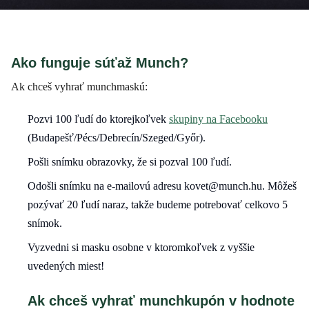
Ako funguje súťaž Munch?
Ak chceš vyhrať munchmaskú:
Pozvi 100 ľudí do ktorejkoľvek
skupiny na Facebooku
(Budapešť/Pécs/Debrecín/Szeged/Győr).
Pošli snímku obrazovky, že si pozval 100 ľudí.
Odošli snímku na e-mailovú adresu kovet@munch.hu. Môžeš
pozývať 20 ľudí naraz, takže budeme potrebovať celkovo 5
snímok.
Vyzvedni si masku osobne v ktoromkoľvek z vyššie
uvedených miest!
Ak chceš vyhrať munchkupón v hodnote