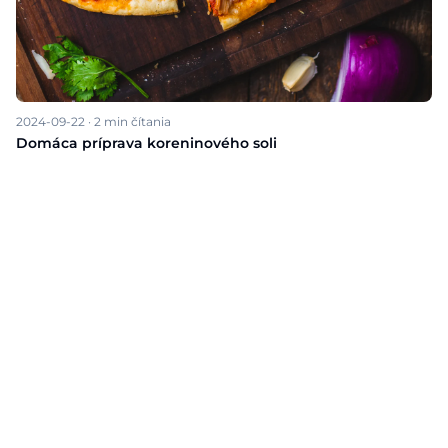
2024-09-22
·
2
min čítania
Domáca príprava koreninového soli