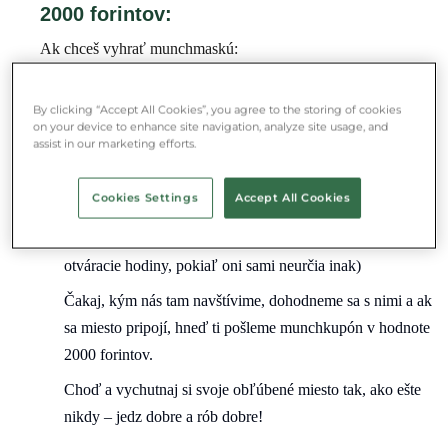
2000 forintov:
Ak chceš vyhrať munchmaskú:
Porozpráva sa so svojou obľúbenou
By clicking “Accept All Cookies”, you agree to the storing of cookies
reštauráciou/kaviareňou/pekárňou o Munch. Povedz im
on your device to enhance site navigation, analyze site usage, and
assist in our marketing efforts.
všetko, čo vieš o nás a čo sa ti na nás páči.
Ak sa im komunita páči, odošli na e-mailovú adresu
Cookies Settings
Accept All Cookies
kovet@munch.hu názov miesta, adresu, telefónne číslo a
to, kedy nás môžu kontaktovať. (Je vhodné poslať
otváracie hodiny, pokiaľ oni sami neurčia inak)
Čakaj, kým nás tam navštívime, dohodneme sa s nimi a ak
sa miesto pripojí, hneď ti pošleme munchkupón v hodnote
2000 forintov.
Choď a vychutnaj si svoje obľúbené miesto tak, ako ešte
nikdy – jedz dobre a rób dobre!