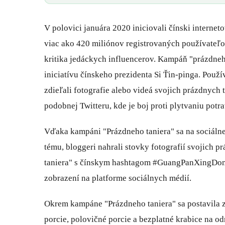
V polovici januára 2020 iniciovali čínski internet
viac ako 420 miliónov registrovaných používateľov,
kritika jedáckych influencerov. Kampáň "prázdneho
iniciatívu čínskeho prezidenta Si Ťin-pinga. Použ
zdieľali fotografie alebo videá svojich prázdnych
podobnej Twitteru, kde je boj proti plytvaniu pot
Vďaka kampáni "Prázdneho taniera" sa na sociálnej
tému, bloggeri nahrali stovky fotografií svojich 
taniera" s čínskym hashtagom #GuangPanXingDong
zobrazení na platforme sociálnych médií.
Okrem kampáne "Prázdneho taniera" sa postavila z
porcie, polovičné porcie a bezplatné krabice na o