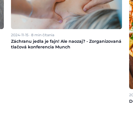
2024-11-15
·
8
min čítania
Záchranu jedla je fajn! Ale naozaj? - Zorganizovaná
tlačová konferencia Munch
2
D