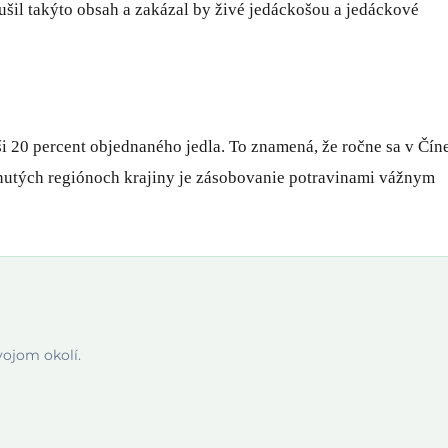
rušil takýto obsah a zakázal by živé jedáckošou a jedáckové
i 20 percent objednaného jedla. To znamená, že ročne sa v Čín
vinutých regiónoch krajiny je zásobovanie potravinami vážnym
vojom okolí.