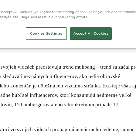
 “Accept All Cookies”, you agree to the storing of cookies on your device to enhance
analyze site usage, and assist in our marketing efforts.
Cookies Settings
Accept All Cookies
o svojich videách predstavujú trend mukbang – trend sa začal p
ia sledovali neznámych influencerov, ako jedia obrovské
lebo komentár, je dôležitá len vizuálna stránka. Existuje však a
iadne hubľaté influencerov, ktorí konzumujú neúmerne veľké
estovín, 15 hamburgerov alebo v konkrétnom prípade 17
 ktorí vo svojich videách propagujú nemierneho jedenie, sumou