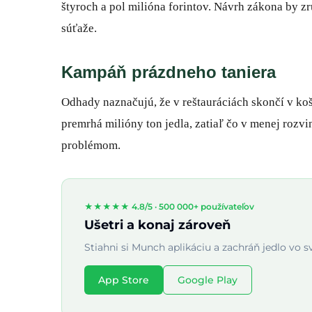
štyroch a pol milióna forintov. Návrh zákona by z
súťaže.
Kampáň prázdneho taniera
Odhady naznačujú, že v reštauráciách skončí v koš
premrhá milióny ton jedla, zatiaľ čo v menej roz
problémom.
★★★★★ 4.8/5 ·
500 000+ používateľov
Ušetri a konaj zároveň
Stiahni si Munch aplikáciu a zachráň jedlo vo s
App Store
Google Play