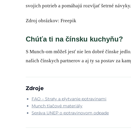
svojich potrieb a pomáhajú rozvíjať šetrné návyky
Zdroj obrázkov: Freepik
Chúťa ti na čínsku kuchyňu?
S Munch-om môžeš jesť nie len dobré čínske jedlo,
našich čínskych partnerov a aj ty sa postav za ka
Zdroje
FAO – Straty a plytvanie potravinami
Munch tlačové materiály
Správa UNEP o potravinovom odpade