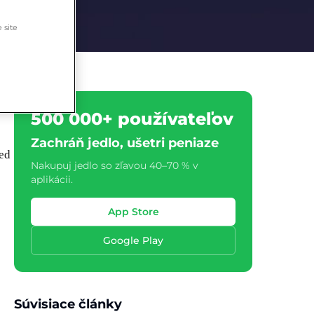
 site
500 000+ používateľov
Zachráň jedlo, ušetri peniaze
red
Nakupuj jedlo so zľavou 40–70 % v
aplikácii.
j
App Store
Google Play
Súvisiace články