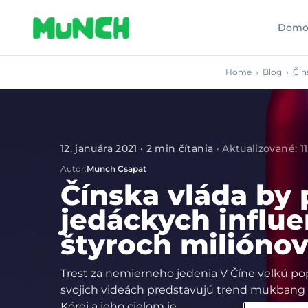
Skip to main content
Domo
Home
›
Blog
›
Čín
12. januára 2021
·
2
min čítania
·
Aktualizované
:
1
Autor
:
Munch Csapat
Čínska vláda by
jedáckych influ
štyroch miliónov
Trest za nemierneho jedenia V Číne veľkú popu
svojich videách predstavujú trend mukbang –
Kórei a jeho cieľom je…