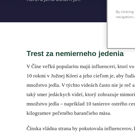
By clicking
navigation, 
Trest za nemierneho jedenia
V Číne veľkú popularitu majú influenceri, ktorí v
10 rokmi v Južnej Kórei a jeho cieľom je, aby ľud
množstvo jedla. V týchto videách často nie je reč a
taký smer jedáckych videí, ktorý zobrazuje mimor
množstvo jedla – napríklad 10 tanierov ostrého c
kilogramov pečeného barančieho mäsa.
Čínska vládna strana by pokutovala influencerov,