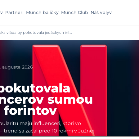
v
Partneri
Munch balíčky
Munch Club
Náš vplyv
ska vláda by pokutovala jedáckych inf…
1. augusta 2026
 pokutovala
encerov sumou
 forintov
laritu majú influenceri, ktorí vo
 trend sa začal pred 10 rokmi v Južnej