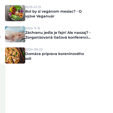
2025-01-13
Bol by si vegánom mesiac? - O
výzve Veganuár
2024-11-15
Záchranu jedla je fajn! Ale naozaj? -
e
Zorganizovaná tlačová konferencia
Munch
2024-09-22
Domáca príprava koreninového
soli