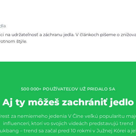
dla
i na udržateľnosť a záchranu jedla. V článkoch píšeme o znižov
votnom štýle.
500 000+ POUŽÍVATEĽOV UŽ PRIDALO SA
Aj ty môžeš zachrániť jedlo
Trest za nemierneho jedenia V Číne veľkú popularitu maj
influenceri, ktorí vo svojich videách predstavujú trend
kbang – trend sa začal pred 10 rokmi v Južnej Kórei a j