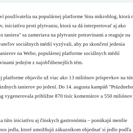
oví používatelia na populárnej platforme Sina mikroblog, ktorá
 iniciatívu proti plytvaniu, ktorá sa dá interpretovať aj ako
 taniera" sa zameriava na plytvanie potravinami a reaguje na
ívateľov sociálnych médií vyzývali, aby po skončení jedenia
 tanierov na Webo, populárnej platforme sociálnych médií
ravinami jedným z najobľúbenejších tém.
 platforme objavilo už viac ako 13 miliónov príspevkov na tút
prázdnych tanierov po jedení. Do 14. augusta kampáň "Prázdneh
 vygenerovala približne 870 tisíc komentárov a 550 miliónov
a túto iniciatívu aj čínskych gastronómia – ponúkajú menšie
dnos jedla, ktoré umožňujú zákazníkom objednať si jedlo podľa