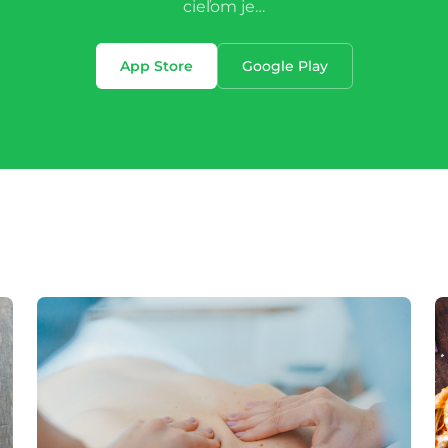
cieľom je…
App Store
Google Play