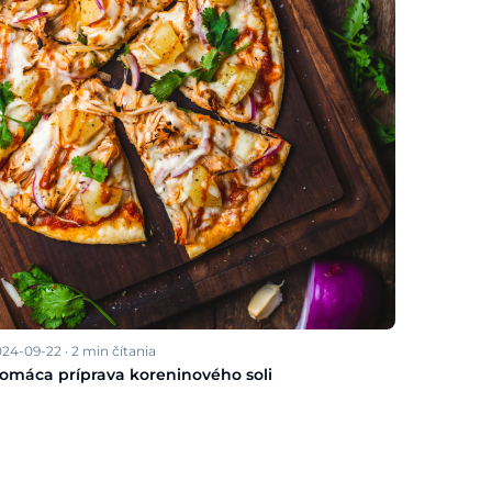
024-09-22
·
2
min čítania
omáca príprava koreninového soli