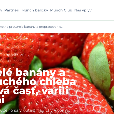
v
Partneri
Munch balíčky
Munch Club
Náš vplyv
otné preuzrelé banány a prepracovanie…
6. augusta 2026
lé banány a
uchého chleba
 časť, varili
i
júceho sa v kúte chladičky V tomto