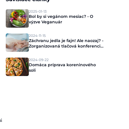
2025-01-13
Bol by si vegánom mesiac? - O
výzve Veganuár
2024-11-15
Záchranu jedla je fajn! Ale naozaj? -
Zorganizovaná tlačová konferencia
Munch
2024-09-22
Domáca príprava koreninového
soli
mi