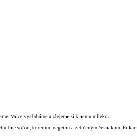
hame. Vajce vyšľaháme a zlejeme si k nemu mlieko.
chutíme soľou, korením, vegetou a zetlčeným česnakom. Ruka