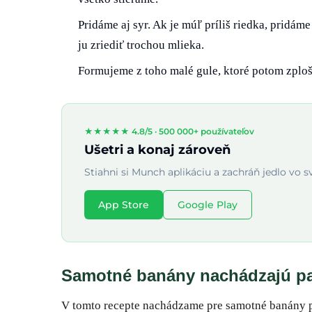
Pridáme aj syr. Ak je múľ príliš riedka, pridá
ju zriediť trochou mlieka.
Formujeme z toho malé gule, ktoré potom zplo
★★★★★ 4.8/5 ·
500 000+ používateľov
Ušetri a konaj zároveň
Stiahni si Munch aplikáciu a zachráň jedlo vo s
App Store
Google Play
Samotné banány nachádzajú pa
V tomto recepte nachádzame pre samotné banány poh