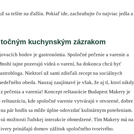
 sa tešíte na ďalšiu. Pokiaľ ide, zachraňujte čo najviac jedla a
skutočným kuchynským zázrakom
jovacích bodov je gastronómia. Spoločné pečenie a varenie a
Mnohí tajne pozerajú videá o varení, ba dokonca chcú byť
trobloga. Niektorí už sami zdieľali recept na sociálnych
edeľného obeda. Naozaj zaujímavé je však, že aj tí, ktorí nikd
m z pečenia a varenia! Koncept reštaurácie Budapest Makery je
 reštauráciu, kde spoločné varenie vytvárajú v otvorené, dobre
a na pár hodín sa môže úplne odovzdať kulinárnym potešeniam.
eď sú možnosti ľudskej interakcie obmedzené. Tím Makery má na
elivery prinášajú domov zážitok spoločného tvorivého.