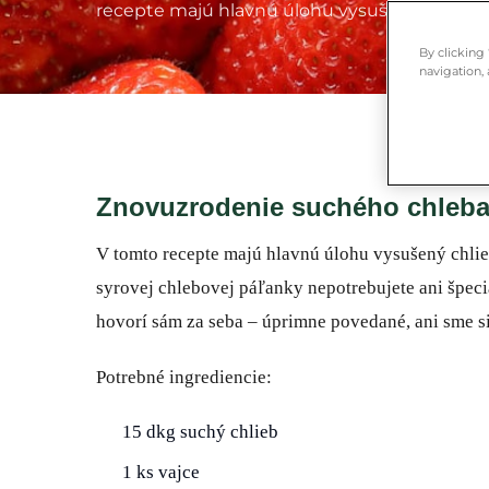
recepte majú hlavnú úlohu vysušený chlieb a 
By clicking
navigation, 
Znovuzrodenie suchého chleba 
V tomto recepte majú hlavnú úlohu vysušený chlie
syrovej chlebovej páľanky nepotrebujete ani špeci
hovorí sám za seba – úprimne povedané, ani sme si
Potrebné ingrediencie:
15 dkg suchý chlieb
1 ks vajce