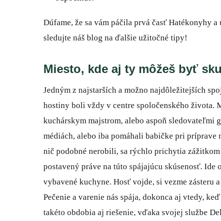
Dúfame, že sa vám páčila prvá časť Hatékonyhy a už
sledujte náš blog na ďalšie užitočné tipy!
Miesto, kde aj ty môžeš byť 
Jedným z najstarších a možno najdôležitejších spo
hostiny boli vždy v centre spoločenského života. 
kuchárskym majstrom, alebo aspoň sledovateľmi gas
médiách, alebo iba pomáhali babičke pri príprave n
nič podobné nerobili, sa rýchlo prichytia zážitko
postavený práve na túto spájajúcu skúsenosť. Ide o
vybavené kuchyne. Hosť vojde, si vezme zásteru 
Pečenie a varenie nás spája, dokonca aj vtedy, k
takéto obdobia aj riešenie, vďaka svojej službe D