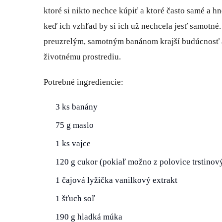
ktoré si nikto nechce kúpiť a ktoré často samé a h
keď ich vzhľad by si ich už nechcela jesť samotné.
preuzrelým, samotným banánom krajší budúcnosť a
životnému prostrediu.
Potrebné ingrediencie:
3 ks banány
75 g maslo
1 ks vajce
120 g cukor (pokiaľ možno z polovice trstinov
1 čajová lyžička vanilkový extrakt
1 šťuch soľ
190 g hladká múka