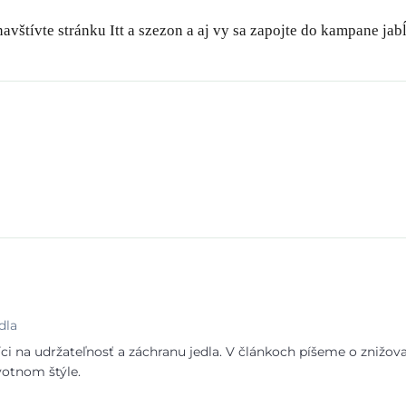
avštívte stránku Itt a szezon a aj vy sa zapojte do kampane jabĺ
dla
i na udržateľnosť a záchranu jedla. V článkoch píšeme o znižov
votnom štýle.