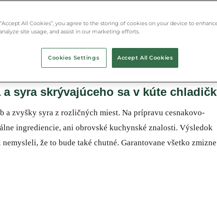
zvyšky syra z rozličných miest.
 “Accept All Cookies”, you agree to the storing of cookies on your device to enhance
analyze site usage, and assist in our marketing efforts.
Cookies Settings
Accept All Cookies
a syra skrývajúceho sa v kúte chladičk
b a zvyšky syra z rozličných miest. Na prípravu cesnakovo-
álne ingrediencie, ani obrovské kuchynské znalosti. Výsledok
 nemysleli, že to bude také chutné. Garantovane všetko zmizne