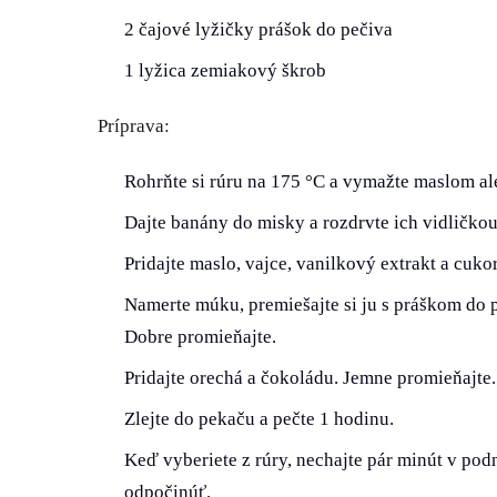
2 čajové lyžičky prášok do pečiva
1 lyžica zemiakový škrob
Príprava:
Rohrňte si rúru na 175 °C a vymažte maslom a
Dajte banány do misky a rozdrvte ich vidličko
Pridajte maslo, vajce, vanilkový extrakt a cuko
Namerte múku, premiešajte si ju s práškom do 
Dobre promieňajte.
Pridajte orechá a čokoládu. Jemne promieňajte.
Zlejte do pekaču a pečte 1 hodinu.
Keď vyberiete z rúry, nechajte pár minút v pod
odpočinúť.