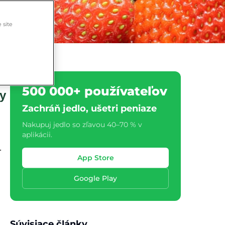
 site
500 000+ používateľov
y
Zachráň jedlo, ušetri peniaze
Nakupuj jedlo so zľavou 40–70 % v
aplikácii.
.
App Store
Google Play
Súvisiace články