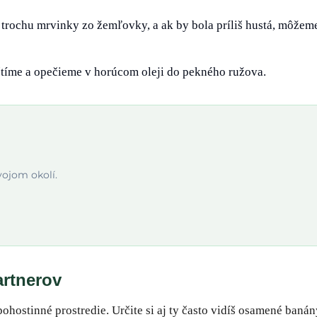
me trochu mrvinky zo žemľovky, a ak by bola príliš hustá, môžem
štíme a opečieme v horúcom oleji do pekného ružova.
vojom okolí.
rtnerov
ostinné prostredie. Určite si aj ty často vidíš osamené banán