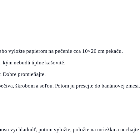
lebo vyložte papierom na pečenie cca 10×20 cm pekaču.
u, kým nebudú úplne kašovité.
r. Dobre promieňajte.
pečiva, škrobom a soľou. Potom ju presejte do banánovej zmesi.
nosu vychladnúť, potom vyložte, položte na mriežku a nechajte 