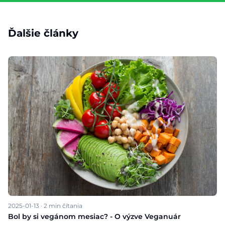
Ďalšie články
2025-01-13
·
2
min čítania
Bol by si vegánom mesiac? - O výzve Veganuár