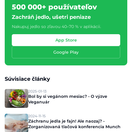
500 000+ používateľov
Zachráň jedlo, ušetri peniaze
Nakupuj jedlo so zľavou 40–70 % v aplikácii.
App Store
Google Play
Súvisiace články
2025-01-13
Bol by si vegánom mesiac? - O výzve
Veganuár
2024-11-15
Záchranu jedla je fajn! Ale naozaj? -
Zorganizovaná tlačová konferencia Munch