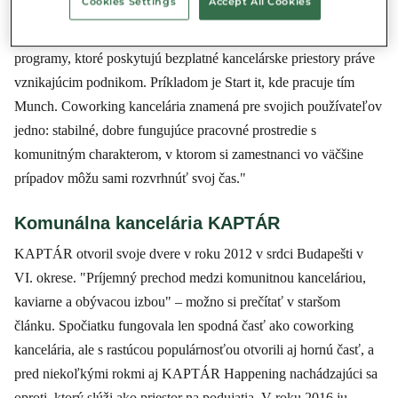
Cookies Settings
Accept All Cookies
mikropodnikov. V coworking kanceláriách je možné si prenajať
miesta na rôzne časové obdobia, existujú však aj startup
programy, ktoré poskytujú bezplatné kancelárske priestory práve
vznikajúcim podnikom. Príkladom je Start it, kde pracuje tím
Munch. Coworking kancelária znamená pre svojich používateľov
jedno: stabilné, dobre fungujúce pracovné prostredie s
komunitným charakterom, v ktorom si zamestnanci vo väčšine
prípadov môžu sami rozvrhnúť svoj čas."
Komunálna kancelária KAPTÁR
KAPTÁR otvoril svoje dvere v roku 2012 v srdci Budapešti v
VI. okrese. "Príjemný prechod medzi komunitnou kanceláriou,
kaviarne a obývacou izbou" – možno si prečítať v staršom
článku. Spočiatku fungovala len spodná časť ako coworking
kancelária, ale s rastúcou populárnosťou otvorili aj hornú časť, a
pred niekoľkými rokmi aj KAPTÁR Happening nachádzajúci sa
oproti, ktorý slúži ako priestor na podujatia. V roku 2016 ju