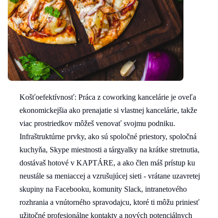
Košťoefektívnosť: Práca z coworking kancelárie je oveľa
ekonomickejšia ako prenajatie si vlastnej kancelárie, takže
viac prostriedkov môžeš venovať svojmu podniku.
Infraštruktúrne prvky, ako sú spoločné priestory, spoločná
kuchyňa, Skype miestnosti a tárgyalky na krátke stretnutia,
dostávaš hotové v KAPTÁRE, a ako člen máš prístup ku
neustále sa meniaccej a vzrušujúcej sieti - vrátane uzavretej
skupiny na Facebooku, komunity Slack, intranetového
rozhrania a vnútorného spravodajcu, ktoré ti môžu priniesť
užitočné profesionálne kontakty a nových potenciálnych