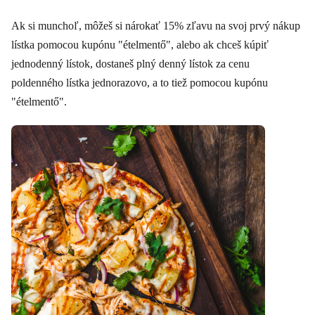
Ak si munchoľ, môžeš si nárokať 15% zľavu na svoj prvý nákup
lístka pomocou kupónu "ételmentő", alebo ak chceš kúpiť
jednodenný lístok, dostaneš plný denný lístok za cenu
poldenného lístka jednorazovo, a to tiež pomocou kupónu
"ételmentő".