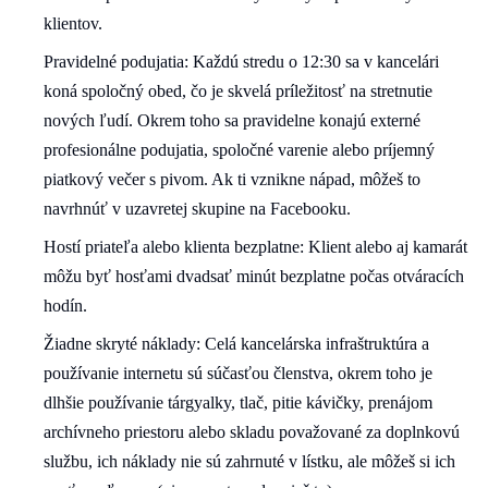
klientov.
Pravidelné podujatia: Každú stredu o 12:30 sa v kancelári
koná spoločný obed, čo je skvelá príležitosť na stretnutie
nových ľudí. Okrem toho sa pravidelne konajú externé
profesionálne podujatia, spoločné varenie alebo príjemný
piatkový večer s pivom. Ak ti vznikne nápad, môžeš to
navrhnúť v uzavretej skupine na Facebooku.
Hostí priateľa alebo klienta bezplatne: Klient alebo aj kamarát
môžu byť hosťami dvadsať minút bezplatne počas otváracích
hodín.
Žiadne skryté náklady: Celá kancelárska infraštruktúra a
používanie internetu sú súčasťou členstva, okrem toho je
dlhšie používanie tárgyalky, tlač, pitie kávičky, prenájom
archívneho priestoru alebo skladu považované za doplnkovú
službu, ich náklady nie sú zahrnuté v lístku, ale môžeš si ich