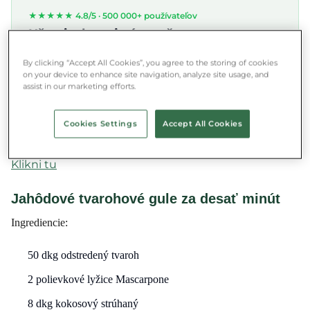
★★★★★ 4.8/5 ·
500 000+ používateľov
Ušetri a konaj zároveň
Stiahni si Munch aplikáciu a zachráň jedlo vo
By clicking “Accept All Cookies”, you agree to the storing of cookies
svojom okolí.
on your device to enhance site navigation, analyze site usage, and
assist in our marketing efforts.
App Store
Google Play
Cookies Settings
Accept All Cookies
Klikni tu
Jahôdové tvarohové gule za desať minút
Ingrediencie:
50 dkg odstredený tvaroh
2 polievkové lyžice Mascarpone
8 dkg kokosový strúhaný