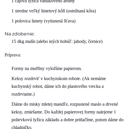
1 čajová lyžica vanilkového arómy
1 stredne veľký limetový kôň (ostrúhaná kôra)
1 polovica limety (vytisnená šťava)
Na zdobenie:
15 dkg malín (alebo iných bobúľ: jahody, černice)
Príprava:
Formy na muffiny vyložíme papierom.
Keksy rozdrviť v kuchynskom robote. (Ak nemáme
kuchynský robot, dáme ich do plastového vrecka a
rozdrviame.)
Dáme do misky mletej mandľe, rozpustené maslo a drvené
keksy, zmiešame. Do každej papierovej formy nalejeme 1
polievkovú lyžicu základu a dobre pritlačíme, potom dáme do
chladničky.