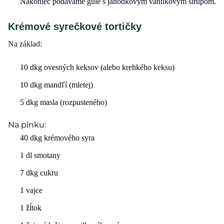
Nakoniec podávame gule s jahôdkovým vanilkovým sirupom.
Krémové syrečkové tortičky
Na základ:
10 dkg ovesných keksov (alebo krehkého keksu)
10 dkg mandľí (mletej)
5 dkg masla (rozpusteného)
Na plnku:
40 dkg krémového syra
1 dl smotany
7 dkg cukru
1 vajce
1 žĺtok