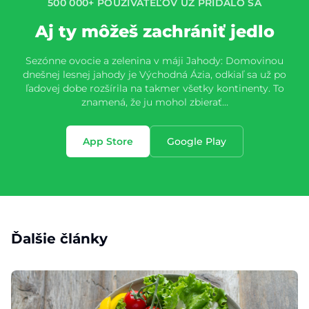
500 000+ POUŽÍVATEĽOV UŽ PRIDALO SA
Aj ty môžeš zachrániť jedlo
Sezónne ovocie a zelenina v máji Jahody: Domovinou
dnešnej lesnej jahody je Východná Ázia, odkiaľ sa už po
ľadovej dobe rozšírila na takmer všetky kontinenty. To
znamená, že ju mohol zbierať…
App Store
Google Play
Ďalšie články