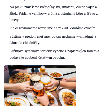
Na plnku zmiešame krémeľný syr, smotanu, cukor, vajce a
žĺtok. Pridáme vanilkový aróma a ostrúhanú kôru a šťavu z
limety.
Plnku rovnomerne rozdelíme na základ. Zdobíme ovocím.
Sústime v predohrenej rúre, potom necháme vychladnúť a
dáme do chladničky.
Krémové syrečkové tortičky vyberte z papierových foriem a
podávajte zdobené čerstvým ovocím.