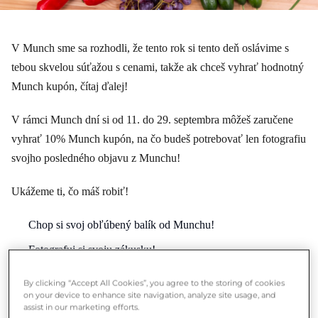
V Munch sme sa rozhodli, že tento rok si tento deň oslávime s
tebou skvelou súťažou s cenami, takže ak chceš vyhrať hodnotný
Munch kupón, čítaj ďalej!
V rámci Munch dní si od 11. do 29. septembra môžeš zaručene
vyhrať 10% Munch kupón, na čo budeš potrebovať len fotografiu
svojho posledného objavu z Munchu!
Ukážeme ti, čo máš robiť!
Chop si svoj obľúbený balík od Munchu!
Fotografuj si svoju zákusku!
Zdieľaj obrázok v Instagram príbehu a označ nás
By clicking “Accept All Cookies”, you agree to the storing of cookies
(@munch_hungary)!
on your device to enhance site navigation, analyze site usage, and
assist in our marketing efforts.