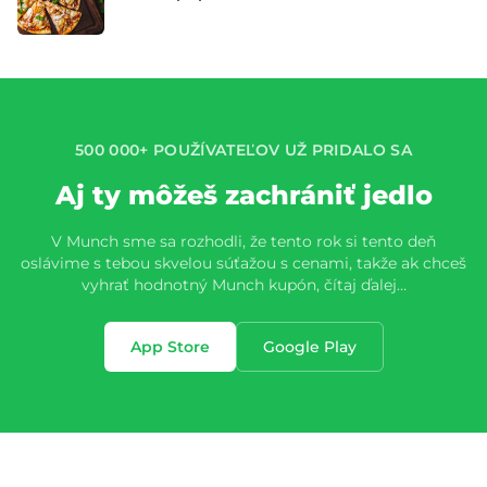
500 000+ POUŽÍVATEĽOV UŽ PRIDALO SA
Aj ty môžeš zachrániť jedlo
V Munch sme sa rozhodli, že tento rok si tento deň
oslávime s tebou skvelou súťažou s cenami, takže ak chceš
vyhrať hodnotný Munch kupón, čítaj ďalej…
App Store
Google Play