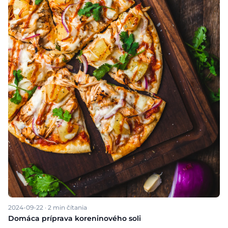
2024-09-22
·
2
min čítania
Domáca príprava koreninového soli