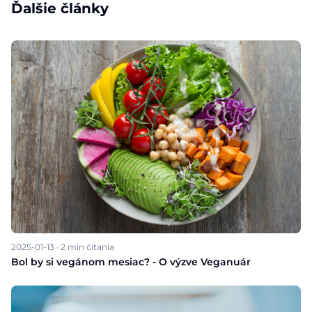
Ďalšie články
2025-01-13
·
2
min čítania
Bol by si vegánom mesiac? - O výzve Veganuár