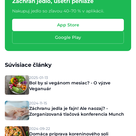
Zachráň jedlo, ušetri peniaze
Nakupuj jedlo so zľavou 40–70 % v aplikácii.
App Store
Google Play
Súvisiace články
2025-01-13
Bol by si vegánom mesiac? - O výzve
Veganuár
2024-11-15
Záchranu jedla je fajn! Ale naozaj? -
Zorganizovaná tlačová konferencia Munch
2024-09-22
Domáca príprava koreninového soli