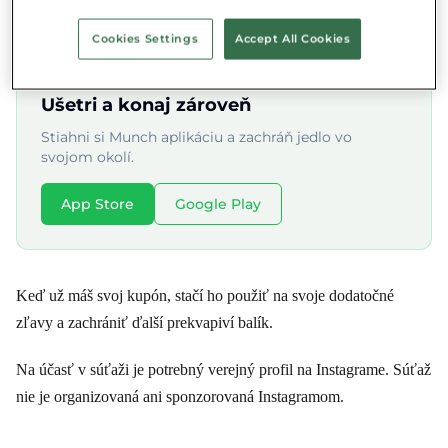
Poslať ti kupón cez Instagram správu.
Cookies Settings
Accept All Cookies
★★★★★ 4.8/5 ·
500 000+ používateľov
Ušetri a konaj zároveň
Stiahni si Munch aplikáciu a zachráň jedlo vo
svojom okolí.
App Store
Google Play
Keď už máš svoj kupón, stačí ho použiť na svoje dodatočné
zľavy a zachrániť ďalší prekvapiví balík.
Na účasť v súťaži je potrebný verejný profil na Instagrame. Súťaž
nie je organizovaná ani sponzorovaná Instagramom.