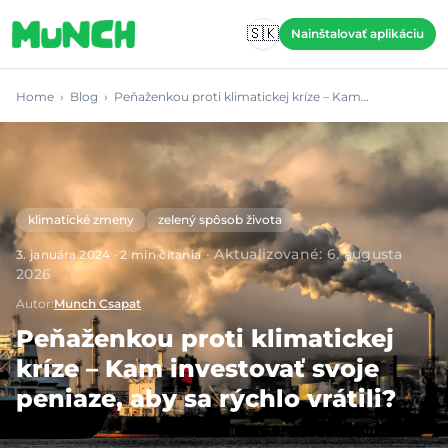
Skip to main content
🇸🇰
Nainštalovať aplikáciu
Home
›
Blog
›
Peňaženkou proti klimatickej kríze – Kam…
klimatické zmeny
zelený spôsob života
·
Aktualizované
:
6. augusta
3. januára 2024
·
2
min čítania
2026
Autor
:
Munch Csapat
Peňaženkou proti klimatickej
kríze – Kam investovať svoje
peniaze, aby sa rýchlo vrátili?