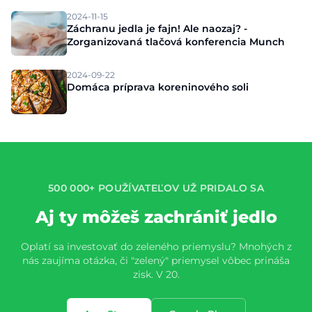
2024-11-15
Záchranu jedla je fajn! Ale naozaj? -
Zorganizovaná tlačová konferencia Munch
2024-09-22
Domáca príprava koreninového soli
500 000+ POUŽÍVATEĽOV UŽ PRIDALO SA
Aj ty môžeš zachrániť jedlo
Oplatí sa investovať do zeleného priemyslu? Mnohých z
nás zaujíma otázka, či "zelený" priemysel vôbec prináša
zisk. V 20.