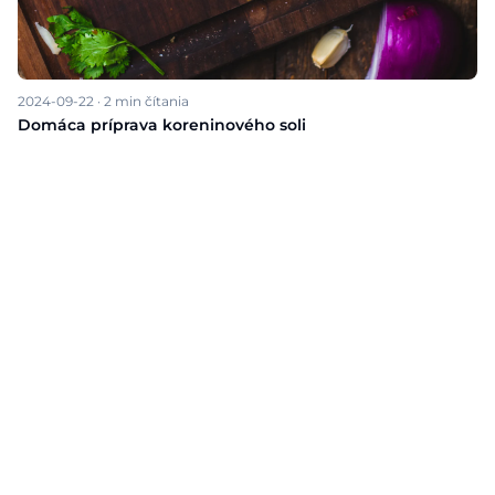
2024-09-22
·
2
min čítania
Domáca príprava koreninového soli