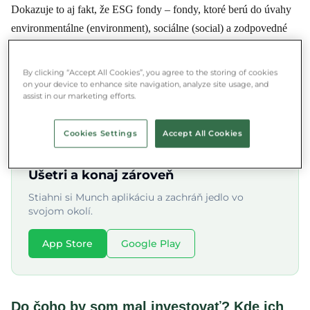
Dokazuje to aj fakt, že ESG fondy – fondy, ktoré berú do úvahy
environmentálne (environment), sociálne (social) a zodpovedné
korporatívne riadenie (governance) – počas krízy dosahovali
lepšie výsledky ako ich "tradičný" konkurenti. V júli tohto roku
By clicking “Accept All Cookies”, you agree to the storing of cookies
prúdil do ESG fondov rekordný objem kapitálu, celkovo 128
on your device to enhance site navigation, analyze site usage, and
assist in our marketing efforts.
miliárd forintov.
Cookies Settings
Accept All Cookies
★★★★★ 4.8/5 ·
500 000+ používateľov
Ušetri a konaj zároveň
Stiahni si Munch aplikáciu a zachráň jedlo vo
svojom okolí.
App Store
Google Play
Do čoho by som mal investovať? Kde ich