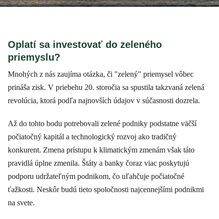
Oplatí sa investovať do zeleného
priemyslu?
Mnohých z nás zaujíma otázka, či "zelený" priemysel vôbec
prináša zisk. V priebehu 20. storočia sa spustila takzvaná zelená
revolúcia, ktorá podľa najnovších údajov v súčasnosti dozrela.
Až do tohto bodu potrebovali zelené podniky podstatne väčší
počiatočný kapitál a technologický rozvoj ako tradičný
konkurent. Zmena prístupu k klimatickým zmenám však táto
pravidlá úplne zmenila. Štáty a banky čoraz viac poskytujú
podporu udržateľným podnikom, čo uľahčuje počiatočné
ťažkosti. Neskôr budú tieto spoločnosti najcennejšími podnikmi
na svete.