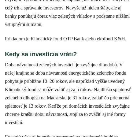
celý trh a správanie investorov. Navyše už nielen štáty, ale aj
banky ponúkajú čoraz viac zelených vkladov s podstatne nižšími
vstupnými sumami.
Príkladom je Klimatický fond OTP Bank alebo ekofond K&H.
Kedy sa investícia vráti?
Doba návratnosti zelených investícií je zvyčajne dlhodobá. V
našej krajine sa doba návratnosti energetického zeleného fondu
pohybuje približne 10–20 rokov, ale napríklad vyššie uvedený
Klimatický fond sa môže vrátiť aj za 5 rokov. Najdlhšia splatnosť
zeleného dlhopisu na Maďarsku je 31 rokov, zatiaľ čo priemerná
splatnosť je 13 rokov. Keďže pri domácich investíciách zvyčajne
chceme kratšiu dobu návratnosti, stojí za to zvážiť aj iné formy
investícií.
Existujú však aj investície zamerané na uvedomelé budúce