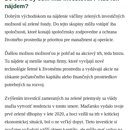
nájdem?
Dobrým východiskom na nájdenie väčšiny zelených investičných
možností sú zelené fondy. Do tejto skupiny môžu vstúpiť iba
spoločnosti, ktoré konajú spoločensky zodpovedne a ochrana
životného prostredia je prioritou pre manažment aj operácie.
Ďalšou možnou možnosťou je pohľad na akciový trh, teda burzu.
Tu nájdete aj menšie startup firmy, ktoré vyvíjajú nové
technológie šetrné k životnému prostrediu a vydávajú akcie na
získanie počiatočného kapitálu alebo finančných prostriedkov
potrebných na rozvoj.
Zvýšením investícií zameraných na zelené priemysly sa vlády
snažia vytvoriť tendenciu v tomto smere. Maďarsko vydalo svoje
prvé zelené dlhopisy v lete 2020, a hoci vzišli na trh v kritickej
ekonomickej situácii, bol o ne veľký dopyt. Tieto investície si
zvyčajne vyžadujú väčší objem kapitálu, ale môžu mať vplyv na