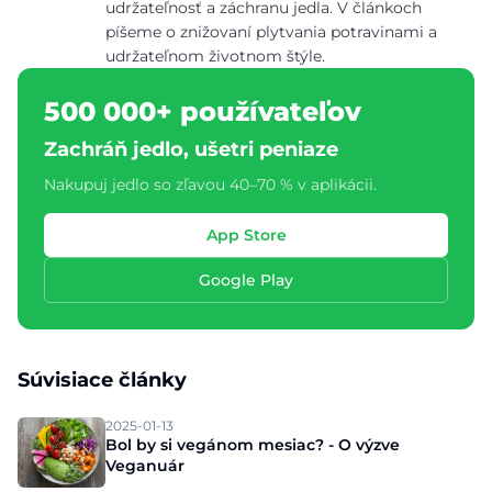
udržateľnosť a záchranu jedla. V článkoch
píšeme o znižovaní plytvania potravinami a
udržateľnom životnom štýle.
500 000+ používateľov
Zachráň jedlo, ušetri peniaze
Nakupuj jedlo so zľavou 40–70 % v aplikácii.
App Store
Google Play
Súvisiace články
2025-01-13
Bol by si vegánom mesiac? - O výzve
Veganuár