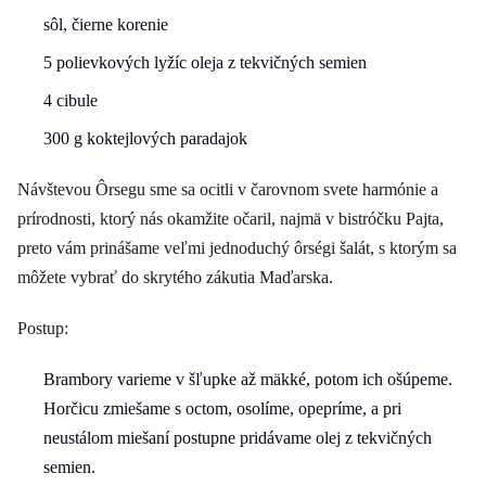
sôl, čierne korenie
5 polievkových lyžíc oleja z tekvičných semien
4 cibule
300 g koktejlových paradajok
Návštevou Ôrsegu sme sa ocitli v čarovnom svete harmónie a
prírodnosti, ktorý nás okamžite očaril, najmä v bistróčku Pajta,
preto vám prinášame veľmi jednoduchý ôrségi šalát, s ktorým sa
môžete vybrať do skrytého zákutia Maďarska.
Postup:
Brambory varieme v šľupke až mäkké, potom ich ošúpeme.
Horčicu zmiešame s octom, osolíme, opepríme, a pri
neustálom miešaní postupne pridávame olej z tekvičných
semien.