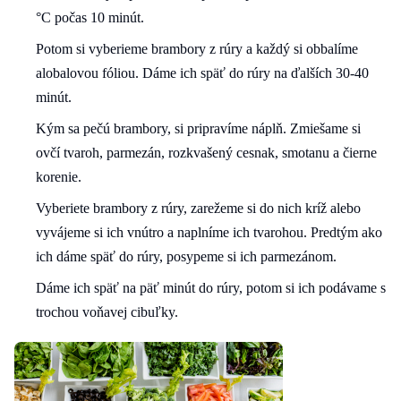
°C počas 10 minút.
Potom si vyberieme brambory z rúry a každý si obbalíme
alobalovou fóliou. Dáme ich späť do rúry na ďalších 30-40
minút.
Kým sa pečú brambory, si pripravíme náplň. Zmiešame si
ovčí tvaroh, parmezán, rozkvašený cesnak, smotanu a čierne
korenie.
Vyberiete brambory z rúry, zarežeme si do nich kríž alebo
vyvájeme si ich vnútro a naplníme ich tvarohou. Predtým ako
ich dáme späť do rúry, posypeme si ich parmezánom.
Dáme ich späť na päť minút do rúry, potom si ich podávame s
trochou voňavej cibuľky.