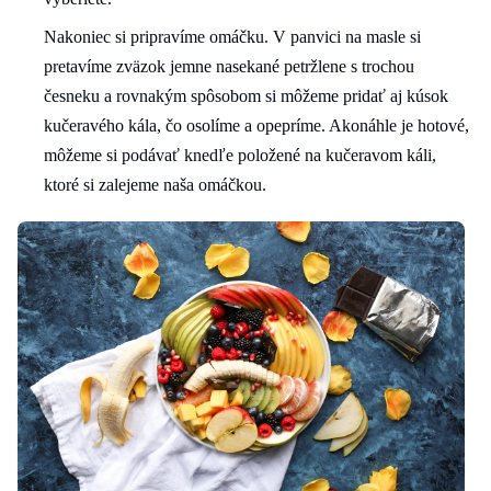
Nakoniec si pripravíme omáčku. V panvici na masle si
pretavíme zväzok jemne nasekané petržlene s trochou
česneku a rovnakým spôsobom si môžeme pridať aj kúsok
kučeravého kála, čo osolíme a opepríme. Akonáhle je hotové,
môžeme si podávať knedľe položené na kučeravom káli,
ktoré si zalejeme naša omáčkou.