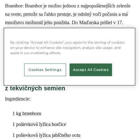
Brambor: Brambor je možno jednou z najpopulárnejších zelenín
na svete, pretože sa ľahko pestuje, je odolný voči počasiu a má
množstvo možností jeho použitia. Do Maďarska prišiel v 17.
storočí a vďaka daňovým výhodám sa stal veľmi populárnym.
Hoci má v súčasnosti viac ako sto odrôd, podľa kuchynského
By clicking “Accept All Cookies”, you agree to the storing of cookies
použitia ich môžeme rozdeliť do troch skupín: na šalát, na varenie
on your device to enhance site navigation, analyze site usage, and
assist in our marketing efforts.
a na pečenie. Teraz si ukážeme po jednom modernými receptov
na všetky tri.
Cookies Settings
Accept All Cookies
Na šalát – Ôrségi zemiakový šalát s olejom
z tekvičných semien
Ingrediencie:
1 kg bramboru
1 polievková lyžica horčice
1 polievková lyžica jablčného octu