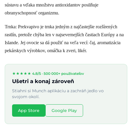
sústavu a vďaka množstvu antioxidantov posilňuje
obranyschopnosť organizmu.
Trnka: Prekvapivo je trnka jedným z najčastejšie rozšírených
rastlín, pretože chýba len v najsevernejších častiach Európy a na
Islande. Jej ovocie sa dá použiť na veľa vecí: čaj, aromatizácia
pekárskych výrobkov, omáčka k zveri, likér.
★★★★★ 4.8/5 ·
500 000+ používateľov
Ušetri a konaj zároveň
Stiahni si Munch aplikáciu a zachráň jedlo vo
svojom okolí.
App Store
Google Play