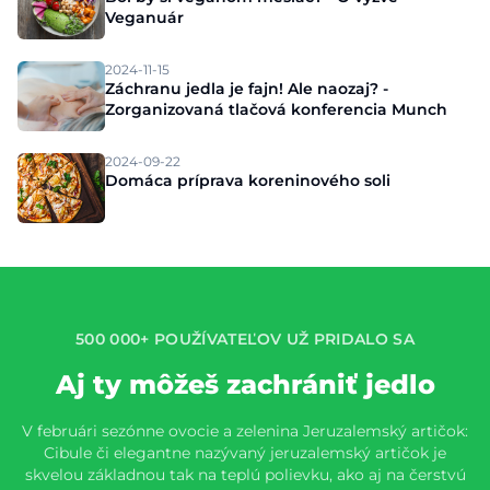
Veganuár
2024-11-15
Záchranu jedla je fajn! Ale naozaj? -
Zorganizovaná tlačová konferencia Munch
2024-09-22
Domáca príprava koreninového soli
500 000+ POUŽÍVATEĽOV UŽ PRIDALO SA
Aj ty môžeš zachrániť jedlo
V februári sezónne ovocie a zelenina Jeruzalemský artičok:
Cibule či elegantne nazývaný jeruzalemský artičok je
skvelou základnou tak na teplú polievku, ako aj na čerstvú