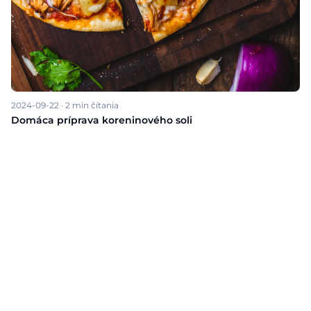
2024-09-22
·
2
min čítania
Domáca príprava koreninového soli