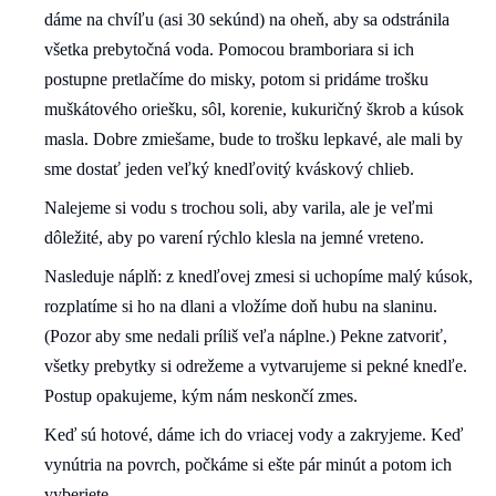
dáme na chvíľu (asi 30 sekúnd) na oheň, aby sa odstránila
všetka prebytočná voda. Pomocou bramboriara si ich
postupne pretlačíme do misky, potom si pridáme trošku
muškátového oriešku, sôl, korenie, kukuričný škrob a kúsok
masla. Dobre zmiešame, bude to trošku lepkavé, ale mali by
sme dostať jeden veľký knedľovitý kváskový chlieb.
Nalejeme si vodu s trochou soli, aby varila, ale je veľmi
dôležité, aby po varení rýchlo klesla na jemné vreteno.
Nasleduje náplň: z knedľovej zmesi si uchopíme malý kúsok,
rozplatíme si ho na dlani a vložíme doň hubu na slaninu.
(Pozor aby sme nedali príliš veľa náplne.) Pekne zatvoriť,
všetky prebytky si odrežeme a vytvarujeme si pekné knedľe.
Postup opakujeme, kým nám neskončí zmes.
Keď sú hotové, dáme ich do vriacej vody a zakryjeme. Keď
vynútria na povrch, počkáme si ešte pár minút a potom ich
vyberiete.