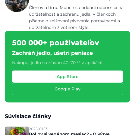
Členovia tímu Munch sú oddaní odborníci na
udržateľnosť a záchranu jedla. V článkoch
píšeme o znižovaní plytvania potravinami a
udržateľnom životnom štýle.
500 000+ používateľov
Zachráň jedlo, ušetri peniaze
Nakupuj jedlo so zľavou 40–70 % v aplikácii.
App Store
Google Play
Súvisiace články
2025-01-13
Bol by si vegánom mesiac? - O výzve