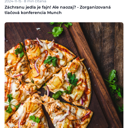
2024-11-15
·
8
min čítania
Záchranu jedla je fajn! Ale naozaj? - Zorganizovaná
tlačová konferencia Munch