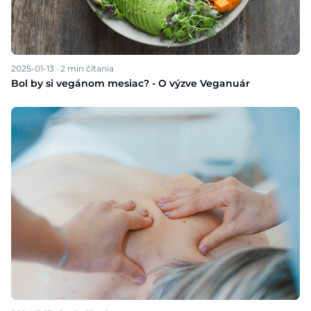
2025-01-13
·
2
min čítania
Bol by si vegánom mesiac? - O výzve Veganuár