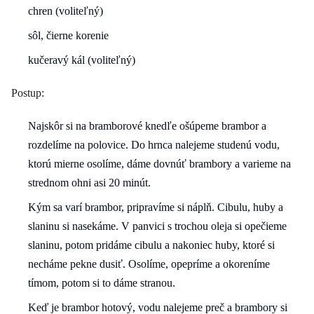
chren (voliteľný)
sôl, čierne korenie
kučeravý kál (voliteľný)
Postup:
Najskôr si na bramborové knedľe ošúpeme brambor a
rozdelíme na polovice. Do hrnca nalejeme studenú vodu,
ktorú mierne osolíme, dáme dovnúť brambory a varieme na
strednom ohni asi 20 minút.
Kým sa varí brambor, pripravíme si náplň. Cibulu, huby a
slaninu si nasekáme. V panvici s trochou oleja si opečieme
slaninu, potom pridáme cibulu a nakoniec huby, ktoré si
necháme pekne dusiť. Osolíme, opepríme a okoreníme
tímom, potom si to dáme stranou.
Keď je brambor hotový, vodu nalejeme preč a brambory si