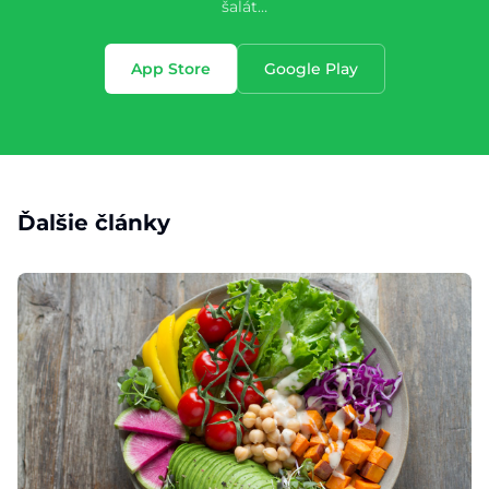
šalát…
App Store
Google Play
Ďalšie články