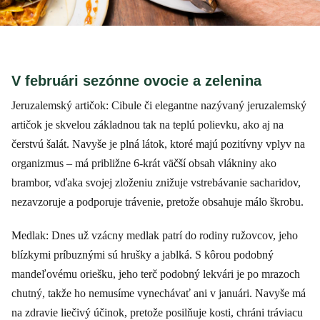
V februári sezónne ovocie a zelenina
Jeruzalemský artičok: Cibule či elegantne nazývaný jeruzalemský
artičok je skvelou základnou tak na teplú polievku, ako aj na
čerstvú šalát. Navyše je plná látok, ktoré majú pozitívny vplyv na
organizmus – má približne 6-krát väčší obsah vlákniny ako
brambor, vďaka svojej zloženiu znižuje vstrebávanie sacharidov,
nezavzoruje a podporuje trávenie, pretože obsahuje málo škrobu.
Medlak: Dnes už vzácny medlak patrí do rodiny ružovcov, jeho
blízkymi príbuznými sú hrušky a jablká. S kôrou podobný
mandeľovému oriešku, jeho terč podobný lekvári je po mrazoch
chutný, takže ho nemusíme vynechávať ani v januári. Navyše má
na zdravie liečivý účinok, pretože posilňuje kosti, chráni tráviacu