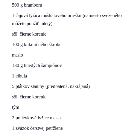
500 g bramboru
1 čajová lyžica muškátového oriešku (namiesto sveženého
môžete použiť mletý)
sôl, čierne korenie
100 g kukuričného škrobu
maslo
130 g hnedých šampiónov
1 cibula
5 plátkov slaniny (predbalená, nakrájaná)
sôl, čierne korenie
tým
2 polievkové lyžice masla
1 zväzok čerstvej petržlene