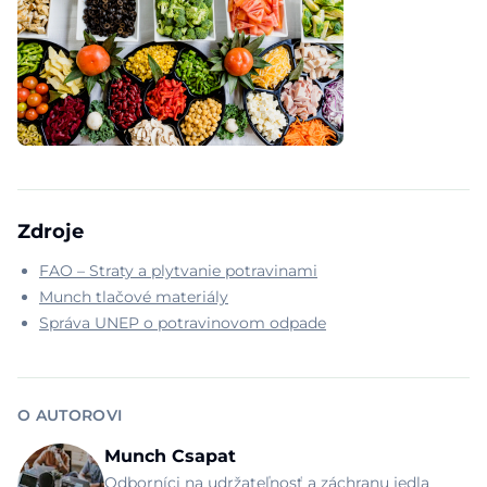
Zdroje
FAO – Straty a plytvanie potravinami
Munch tlačové materiály
Správa UNEP o potravinovom odpade
O AUTOROVI
Munch Csapat
Odborníci na udržateľnosť a záchranu jedla