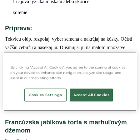
1 čajová lyžička muškátu alebo škorice
korenie
Príprava:
Tekvicu olúp, rozpolaj, vyber semená a nakrájaj na kúsky. Očisti
väčšiu cebuľu a nasekaj ju. Dusmuj si ju na malom množstve
oleja. Pridaj tekvicu a dusiť pod poklopom pár minút. Ochuti
mladým zázvorom, muškátom, zmiešaným cesnakom a čerstvo
By clicking “Accept All Cookies”, you agree to the storing of cookies
vymačkanou jablkovou šťavou, následne osoľ a okoreň podľa
on your device to enhance site navigation, analyze site usage, and
assist in our marketing efforts.
chuti. Zalejú vodou tak, aby tekvica bola dobre pokrytá. Jablká
olúp, nakrájaj na kúsky a pridaj k tekvici. Všetko vari, kým
Cookies Settings
Accept All Cookies
nebude mäkké, potom zmixuj tyčovým mixérom. Nakoniec pridaj
smotanu a na pár minút donesiť do vrhu.
Francúzska jablková torta s marhuľovým
džemom