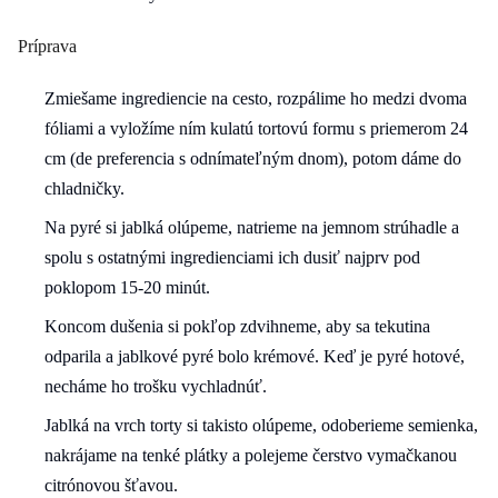
Príprava
Zmiešame ingrediencie na cesto, rozpálime ho medzi dvoma
fóliami a vyložíme ním kulatú tortovú formu s priemerom 24
cm (de preferencia s odnímateľným dnom), potom dáme do
chladničky.
Na pyré si jablká olúpeme, natrieme na jemnom strúhadle a
spolu s ostatnými ingredienciami ich dusiť najprv pod
poklopom 15-20 minút.
Koncom dušenia si pokľop zdvihneme, aby sa tekutina
odparila a jablkové pyré bolo krémové. Keď je pyré hotové,
necháme ho trošku vychladnúť.
Jablká na vrch torty si takisto olúpeme, odoberieme semienka,
nakrájame na tenké plátky a polejeme čerstvo vymačkanou
citrónovou šťavou.