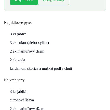
App Store
Google Play
Na jablkové pyré:
3 ks jablká
3 ek cukor (alebo xylitol)
2 ek marhuľový džem
2 ek voda
kardamón, škorica a muškát podľa chuti
Na vrch torty:
3 ks jablká
citrónová šťava
2 ek marhuľový džem