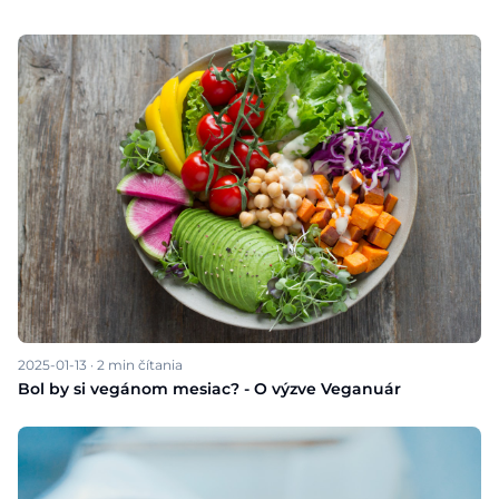
2025-01-13
·
2
min čítania
Bol by si vegánom mesiac? - O výzve Veganuár