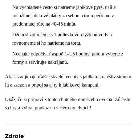
Na vychladené cesto si natrieme jablkové pyré, naň si
položíme jablkové plátky za sebou a tortu pečieme v
predohriatej rúre na 40-45 minút.
Džem si zohrejeme s 1 polievkovou lyžicou vody a
rovnomerne si ho natrieme na tortu.
Nechajte odpočívať aspoň 1-1,5 hodiny, potom vyberte z
formy a servírujte nakrájanú.
Ak ťa zaujímajú ďalšie skvelé recepty s jablkami, navštív stránku
Itt a szezon a pripoj sa aj ty k jablkovej kampani.
Ukáž, čo si pripraví z tohto chutného domáceho ovocia! Zúčastni
sa hry a vyhraj poukaz na večeru pre dvoch!
Zdroje