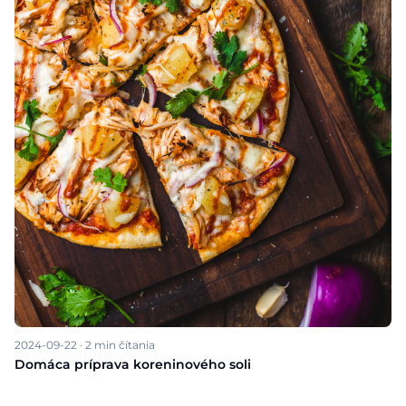
2024-09-22
·
2
min čítania
Domáca príprava koreninového soli