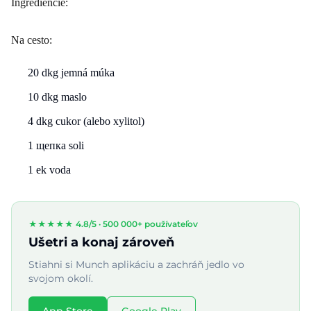
Ingrediencie:
Na cesto:
20 dkg jemná múka
10 dkg maslo
4 dkg cukor (alebo xylitol)
1 щепка soli
1 ek voda
★★★★★ 4.8/5 ·
500 000+ používateľov
Ušetri a konaj zároveň
Stiahni si Munch aplikáciu a zachráň jedlo vo
svojom okolí.