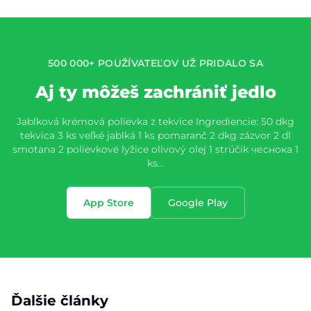
500 000+ POUŽÍVATEĽOV UŽ PRIDALO SA
Aj ty môžeš zachrániť jedlo
Jablková krémová polievka z tekvice Ingrediencie: 50 dkg
tekvica 3 ks veľké jablká 1 ks pomaranč 2 dkg zázvor 2 dl
smotana 2 polievkové lyžice olivový olej 1 strúčik чеснока 1
ks…
App Store
Google Play
Ďalšie články