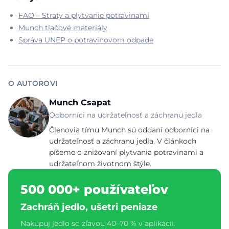
FAO – Straty a plytvanie potravinami
Munch tlačové materiály
Správa UNEP o potravinovom odpade
O AUTOROVI
Munch Csapat
Odborníci na udržateľnosť a záchranu jedla
Členovia tímu Munch sú oddaní odborníci na
udržateľnosť a záchranu jedla. V článkoch
píšeme o znižovaní plytvania potravinami a
udržateľnom životnom štýle.
500 000+ používateľov
Zachráň jedlo, ušetri peniaze
Nakupuj jedlo so zľavou 40–70 % v aplikácii.