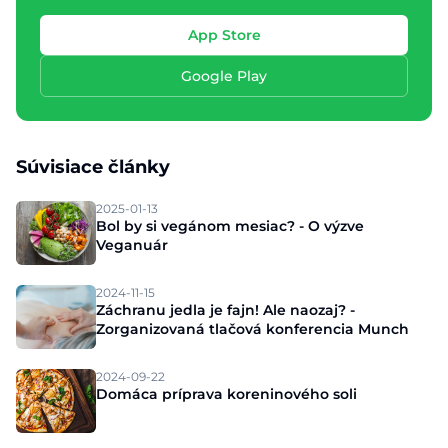
App Store
Google Play
Súvisiace články
2025-01-13
Bol by si vegánom mesiac? - O výzve
Veganuár
2024-11-15
Záchranu jedla je fajn! Ale naozaj? -
Zorganizovaná tlačová konferencia Munch
2024-09-22
Domáca príprava koreninového soli