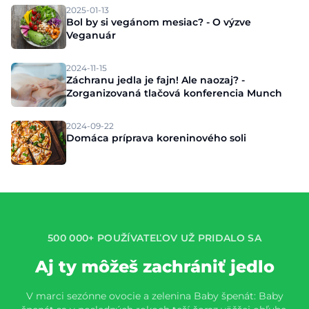
2025-01-13
Bol by si vegánom mesiac? - O výzve
Veganuár
2024-11-15
Záchranu jedla je fajn! Ale naozaj? -
Zorganizovaná tlačová konferencia Munch
2024-09-22
Domáca príprava koreninového soli
500 000+ POUŽÍVATEĽOV UŽ PRIDALO SA
Aj ty môžeš zachrániť jedlo
V marci sezónne ovocie a zelenina Baby špenát: Baby