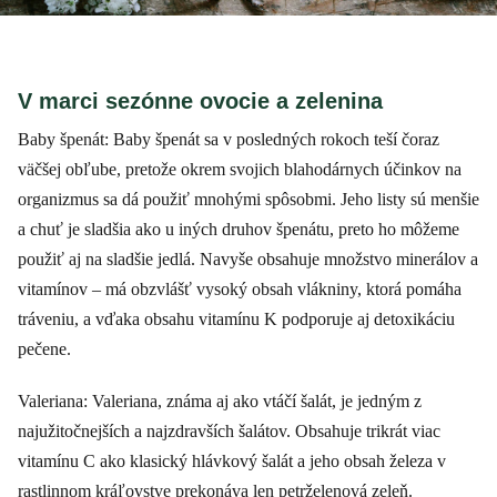
V marci sezónne ovocie a zelenina
Baby špenát: Baby špenát sa v posledných rokoch teší čoraz
väčšej obľube, pretože okrem svojich blahodárnych účinkov na
organizmus sa dá použiť mnohými spôsobmi. Jeho listy sú menšie
a chuť je sladšia ako u iných druhov špenátu, preto ho môžeme
použiť aj na sladšie jedlá. Navyše obsahuje množstvo minerálov a
vitamínov – má obzvlášť vysoký obsah vlákniny, ktorá pomáha
tráveniu, a vďaka obsahu vitamínu K podporuje aj detoxikáciu
pečene.
Valeriana: Valeriana, známa aj ako vtáčí šalát, je jedným z
najužitočnejších a najzdravších šalátov. Obsahuje trikrát viac
vitamínu C ako klasický hlávkový šalát a jeho obsah železa v
rastlinnom kráľovstve prekonáva len petrželenová zeleň.