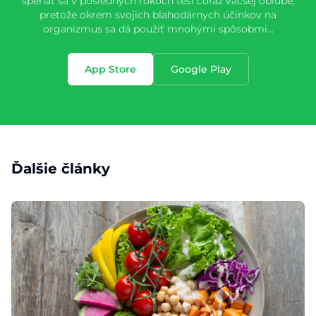
špenát sa v posledných rokoch teší čoraz väčšej obľube,
pretože okrem svojich blahodárnych účinkov na
organizmus sa dá použiť mnohými spôsobmi…
App Store
Google Play
Ďalšie články