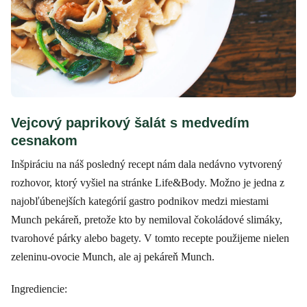
Vejcový paprikový šalát s medvedím
cesnakom
Inšpiráciu na náš posledný recept nám dala nedávno vytvorený
rozhovor, ktorý vyšiel na stránke Life&Body. Možno je jedna z
najobľúbenejších kategórií gastro podnikov medzi miestami
Munch pekáreň, pretože kto by nemiloval čokoládové slimáky,
tvarohové párky alebo bagety. V tomto recepte použijeme nielen
zeleninu-ovocie Munch, ale aj pekáreň Munch.
Ingrediencie: