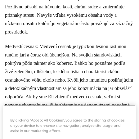
Pozitívne pôsobí na trávenie, kosti, chráni srdce a zmiernňuje
príznaky stresu. Navyše vďaka vysokému obsahu vody a
nízkemu obsahu kalórií ju vegetariáni často považujú za zázračný
prostriedok.
Medvedí cesnak: Medvedí cesnak je typickou lesnou rastlinou
raného jari a čoraz obľúbenejšou. Na svojich standoviskách
pokrýva pôdu takmer ako koberec. Ľahko ho poznáme podľa
živé zeleného, dlhšieho, lesklého listia a charakteristického
cesnakového vôňu okolo neho. Kvôli jeho imunitou posilňujúcim
a detoxikačným vlastnostiam sa jeho konzumácia na jar obzvlášť
odporúča. Ak by sme išli zbierať medvedí cesnak, veľmi si
pozorne skontrolujme, či je zbieranie na danom území povolené.
Pri zbieraní nikdy nevytrhávajme hlízdu spolu s koreňmi –
By clicking “Accept All Cookies”, you agree to the storing of cookies
namiesto toho jú odrežme alebo strhnutím zberme na úrovni
on your device to enhance site navigation, analyze site usage, and
kmeňa. O medvedím cesnaku sme okrem toho napísali už aj ďalší
assist in our marketing efforts.
článok, v ktorom sme s šéfkuchárom Farkašom Ricim pripravili