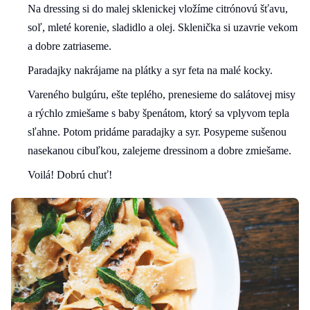
Na dressing si do malej sklenickej vložíme citrónovú šťavu,
soľ, mleté korenie, sladidlo a olej. Sklenička si uzavrie vekom
a dobre zatriaseme.
Paradajky nakrájame na plátky a syr feta na malé kocky.
Vareného bulgúru, ešte teplého, prenesieme do salátovej misy
a rýchlo zmiešame s baby špenátom, ktorý sa vplyvom tepla
sľahne. Potom pridáme paradajky a syr. Posypeme sušenou
nasekanou cibuľkou, zalejeme dressinom a dobre zmiešame.
Voilá! Dobrú chuť!