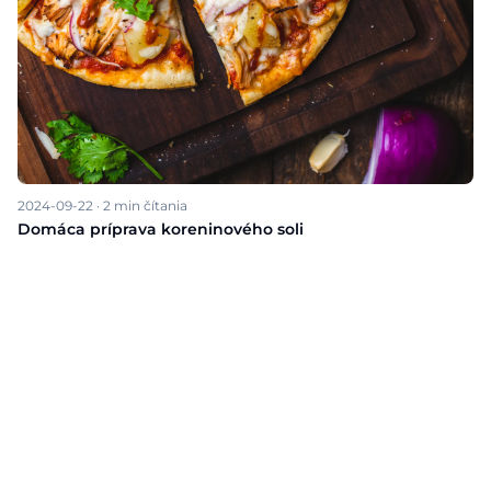
2024-09-22
·
2
min čítania
Domáca príprava koreninového soli