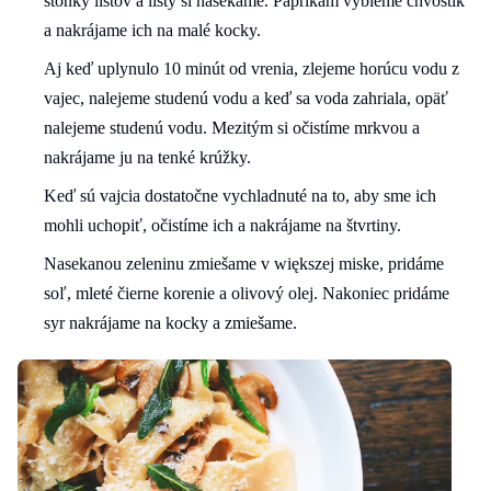
stonky listov a listy si nasekáme. Paprikám vybieme chvostík
a nakrájame ich na malé kocky.
Aj keď uplynulo 10 minút od vrenia, zlejeme horúcu vodu z
vajec, nalejeme studenú vodu a keď sa voda zahriala, opäť
nalejeme studenú vodu. Mezitým si očistíme mrkvou a
nakrájame ju na tenké krúžky.
Keď sú vajcia dostatočne vychladnuté na to, aby sme ich
mohli uchopiť, očistíme ich a nakrájame na štvrtiny.
Nasekanou zeleninu zmiešame v większej miske, pridáme
soľ, mleté čierne korenie a olivový olej. Nakoniec pridáme
syr nakrájame na kocky a zmiešame.