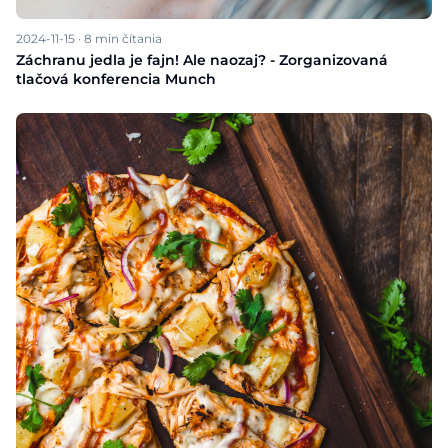
2024-11-15
·
8
min čítania
Záchranu jedla je fajn! Ale naozaj? - Zorganizovaná
tlačová konferencia Munch