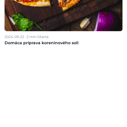
2024-09-22
·
2
min čítania
Domáca príprava koreninového soli