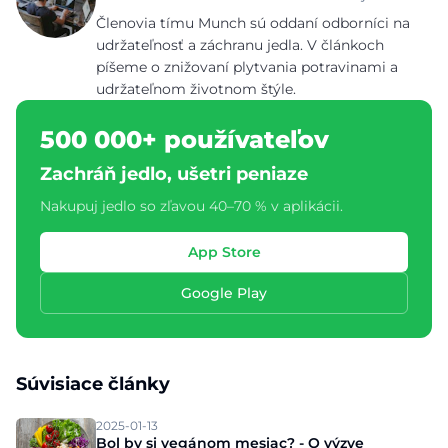
Členovia tímu Munch sú oddaní odborníci na
udržateľnosť a záchranu jedla. V článkoch
píšeme o znižovaní plytvania potravinami a
udržateľnom životnom štýle.
500 000+ používateľov
Zachráň jedlo, ušetri peniaze
Nakupuj jedlo so zľavou 40–70 % v aplikácii.
App Store
Google Play
Súvisiace články
2025-01-13
Bol by si vegánom mesiac? - O výzve