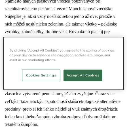
Namiesto malých plastových vreciek používaných pri
zeleninárovi alebo pekárni si vezmi Munch ľanové vrecúško.
Najlepšie je, ak si vždy nosíš so sebou jedno až dve, pretože v
nich môžeš nosiť nielen zeleninu, ale takmer všetko – pekárske
výrobky, zubné kefky, drobné veci. Rovnako to platí aj pre
ľanové tašky.
By clicking “Accept All Cookies”, you agree to the storing of cookies
Namiesto plastového flakóna šampónu -
on your device to enhance site navigation, analyze site usage, and
tuhý šampón
assist in our marketing efforts.
Tuhý šampón funguje na rovnakom princípe ako tradičný, je v
Cookies Settings
Accept All Cookies
tom len rozdiel, že s ním si môžeš odušetriť až niekoľko
kilogramov plastov ročne. Tuhý šampón si prejdeš po mokrých
vlasoch a vytvorenú penu si umyješ ako zvyčajne. Čoraz viac
veľkých kozmetických spoločností skúša ekologické alternatívne
produkty, preto si ich ľahko nájdeš aj v už známych drogériách.
Jeden kus tuhého šampónu zhruba zodpovedá dvom flakónom
tekutého šampónu.