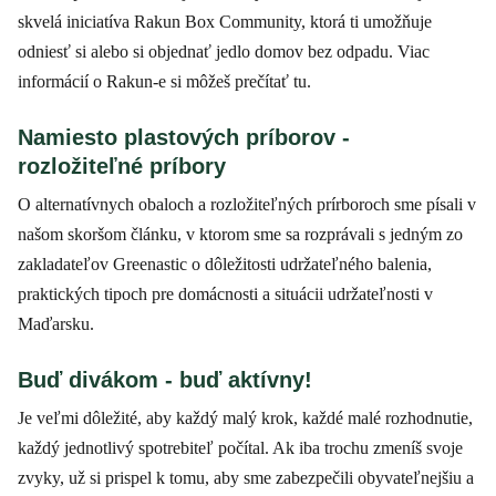
skvelá iniciatíva Rakun Box Community, ktorá ti umožňuje
odniesť si alebo si objednať jedlo domov bez odpadu. Viac
informácií o Rakun-e si môžeš prečítať tu.
Namiesto plastových príborov -
rozložiteľné príbory
O alternatívnych obaloch a rozložiteľných prírboroch sme písali v
našom skoršom článku, v ktorom sme sa rozprávali s jedným zo
zakladateľov Greenastic o dôležitosti udržateľného balenia,
praktických tipoch pre domácnosti a situácii udržateľnosti v
Maďarsku.
Buď divákom - buď aktívny!
Je veľmi dôležité, aby každý malý krok, každé malé rozhodnutie,
každý jednotlivý spotrebiteľ počítal. Ak iba trochu zmeníš svoje
zvyky, už si prispel k tomu, aby sme zabezpečili obyvateľnejšiu a