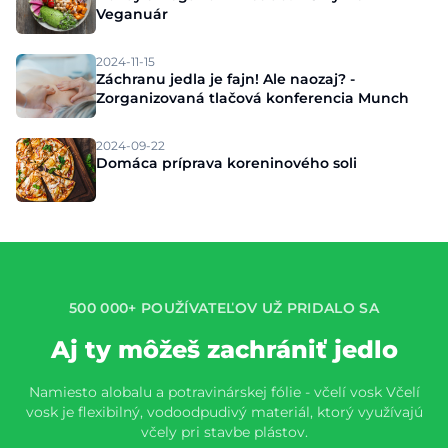
Veganuár
2024-11-15
Záchranu jedla je fajn! Ale naozaj? -
Zorganizovaná tlačová konferencia Munch
2024-09-22
Domáca príprava koreninového soli
500 000+ POUŽÍVATEĽOV UŽ PRIDALO SA
Aj ty môžeš zachrániť jedlo
Namiesto alobalu a potravinárskej fólie - včelí vosk Včelí
vosk je flexibilný, vodoodpudivý materiál, ktorý využívajú
včely pri stavbe plástov.