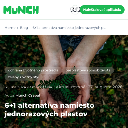
Skip to main content
🇸🇰
Nainštalovať aplikáciu
Home
›
Blog
›
6+1 alternatíva namiesto jednorazových p…
ochrana životného prostredia
bezplastový spôsob života
zelený životný štýl
·
Aktualizované
:
27. augusta 2026
6. júna 2024
·
3
min čítania
Autor
:
Munch Csapat
6+1 alternatíva namiesto
jednorazových plastov