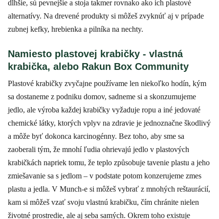
dlhšie, sú pevnejšie a stoja takmer rovnako ako ich plastové
alternatívy. Na drevené produkty si môžeš zvyknúť aj v prípade
zubnej kefky, hrebienka a pilníka na nechty.
Namiesto plastovej krabičky - vlastná
krabička, alebo Rakun Box Community
Plastové krabičky zvyčajne používame len niekoľko hodín, kým
sa dostaneme z podniku domov, sadneme si a skonzumujeme
jedlo, ale výroba každej krabičky vyžaduje ropu a iné jedovaté
chemické látky, ktorých vplyv na zdravie je jednoznačne škodlivý
a môže byť dokonca karcinogénny. Bez toho, aby sme sa
zaoberali tým, že mnohí ľudia ohrievajú jedlo v plastových
krabičkách napriek tomu, že teplo způsobuje tavenie plastu a jeho
zmiešavanie sa s jedlom – v podstate potom konzerujeme zmes
plastu a jedla. V Munch-e si môžeš vybrať z mnohých reštaurácií,
kam si môžeš vzať svoju vlastnú krabičku, čím chránite nielen
životné prostredie, ale aj seba samých. Okrem toho existuje