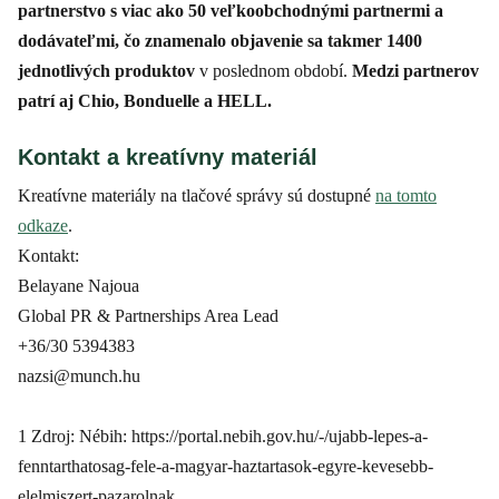
partnerstvo s viac ako 50 veľkoobchodnými partnermi a
dodávateľmi, čo znamenalo objavenie sa takmer 1400
jednotlivých produktov
v poslednom období.
Medzi partnerov
patrí aj Chio, Bonduelle a HELL.
Kontakt a kreatívny materiál
Kreatívne materiály na tlačové správy sú dostupné
na tomto
odkaze
.
Kontakt:
Belayane Najoua
Global PR & Partnerships Area Lead
+36/30 5394383
nazsi@munch.hu
1 Zdroj: Nébih: https://portal.nebih.gov.hu/-/ujabb-lepes-a-
fenntarthatosag-fele-a-magyar-haztartasok-egyre-kevesebb-
elelmiszert-pazarolnak