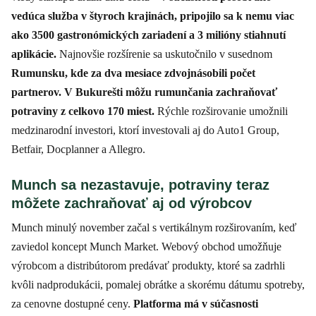
vedúca služba v štyroch krajinách, pripojilo sa k nemu viac
ako 3500 gastronómických zariadení a 3 milióny stiahnutí
aplikácie.
Najnovšie rozšírenie sa uskutočnilo v susednom
Rumunsku, kde za dva mesiace zdvojnásobili počet
partnerov. V Bukurešti môžu rumunčania zachraňovať
potraviny z celkovo 170 miest.
Rýchle rozširovanie umožnili
medzinarodní investori, ktorí investovali aj do Auto1 Group,
Betfair, Docplanner a Allegro.
Munch sa nezastavuje, potraviny teraz
môžete zachraňovať aj od výrobcov
Munch minulý november začal s vertikálnym rozširovaním, keď
zaviedol koncept Munch Market. Webový obchod umožňuje
výrobcom a distribútorom predávať produkty, ktoré sa zadrhli
kvôli nadprodukácii, pomalej obrátke a skorému dátumu spotreby,
za cenovne dostupné ceny.
Platforma má v súčasnosti