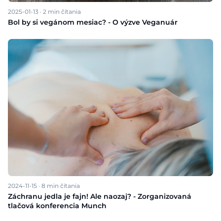
2025-01-13
·
2
min čítania
Bol by si vegánom mesiac? - O výzve Veganuár
2024-11-15
·
8
min čítania
Záchranu jedla je fajn! Ale naozaj? - Zorganizovaná
tlačová konferencia Munch