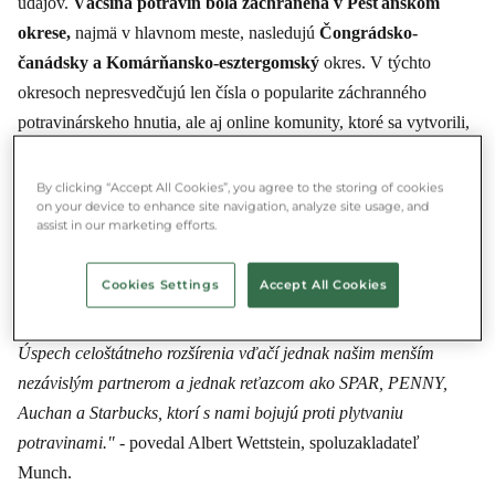
údajov.
Väčšina potravín bola zachránená v Pešťanskom
okrese,
najmä v hlavnom meste, nasledujú
Čongrádsko-
čanádsky a Komárňansko-esztergomský
okres. V týchto
okresoch nepresvedčujú len čísla o popularite záchranného
potravinárskeho hnutia, ale aj online komunity, ktoré sa vytvorili,
a ktoré významne formujú ľudské udržateľné návyky. (vyplynulo
2
z výskumu v Munch komunite)
By clicking “Accept All Cookies”, you agree to the storing of cookies
on your device to enhance site navigation, analyze site usage, and
assist in our marketing efforts.
"Je skoro neuveriteľné, že menej ako pred rokom sme zachránili
milióntý balík a teraz máme už viac ako dvojnásobek. Toto číslo
Cookies Settings
Accept All Cookies
vďačí tomu, že aplikácia na záchranu potravín je dostupná už nie
len vo väčších mestách, ale v stále viacerých častiach krajiny.
Úspech celoštátneho rozšírenia vďačí jednak našim menším
nezávislým partnerom a jednak reťazcom ako SPAR, PENNY,
Auchan a Starbucks, ktorí s nami bojujú proti plytvaniu
potravinami."
- povedal Albert Wettstein, spoluzakladateľ
Munch.