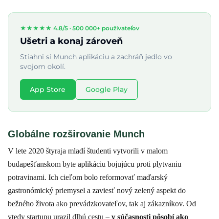
★★★★★ 4.8/5 ·
500 000+ používateľov
Ušetri a konaj zároveň
Stiahni si Munch aplikáciu a zachráň jedlo vo
svojom okolí.
App Store
Google Play
Globálne rozširovanie Munch
V lete 2020 štyraja mladí študenti vytvorili v malom
budapešťanskom byte aplikáciu bojujúcu proti plytvaniu
potravinami. Ich cieľom bolo reformovať maďarský
gastronómický priemysel a zaviesť nový zelený aspekt do
bežného života ako prevádzkovateľov, tak aj zákazníkov. Od
vtedy startupu urazil dlhú cestu –
v súčasnosti pôsobí ako