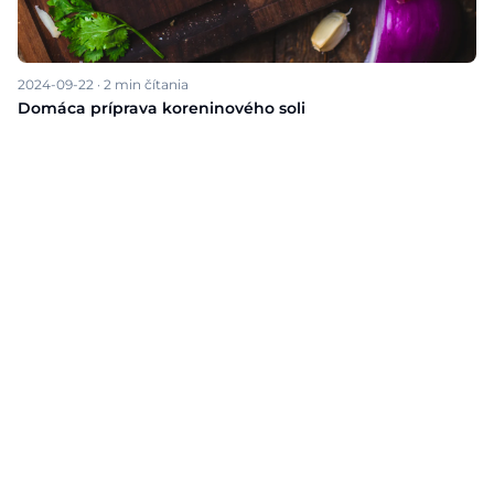
2024-09-22
·
2
min čítania
Domáca príprava koreninového soli