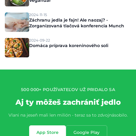
Veganuár
2024-11-15
Záchranu jedla je fajn! Ale naozaj? -
Zorganizovaná tlačová konferencia Munch
2024-09-22
Domáca príprava koreninového soli
500 000+ POUŽÍVATEĽOV UŽ PRIDALO SA
Aj ty môžeš zachrániť jedlo
Vlani na jeseň mali len milión - teraz sa to zdvojnásobilo.
App Store
Google Play