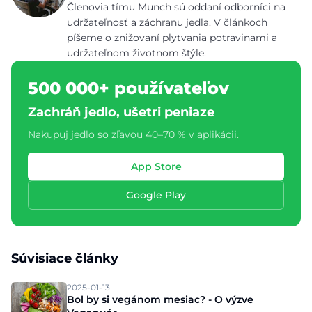
Členovia tímu Munch sú oddaní odborníci na
udržateľnosť a záchranu jedla. V článkoch
píšeme o znižovaní plytvania potravinami a
udržateľnom životnom štýle.
500 000+ používateľov
Zachráň jedlo, ušetri peniaze
Nakupuj jedlo so zľavou 40–70 % v aplikácii.
App Store
Google Play
Súvisiace články
2025-01-13
Bol by si vegánom mesiac? - O výzve