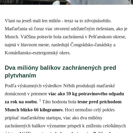
Vlani na jeseň mali len milión - teraz sa to zdvojnásobilo.
Maďarčania sú čoraz viac otvorení udržateľným riešeniam, ako je
Munch. Väčšina potravín bola zachránená v Pešťanskom okrese,
najmä v hlavnom meste, nasledujú Čongrádsko-čanádsky a
Komárňansko-esztergomský okres.
Dva milióny balíkov zachránených pred
plytvhaním
Podľa výskumných výsledkov Nébih produkujú maďarské
domácnosti v priemere
viac ako 59 kg potravinového odpadu
1
za rok na osobu
.
Táto hodnota bola
tesne pred príchodom
Munch blízko 66 kilogramov.
Hoci nemožno celý pokles
pripísať maďarskému startupu, viac ako dva milióny
zachránených balíkov významne prispeli k zníženiu celoštátnych