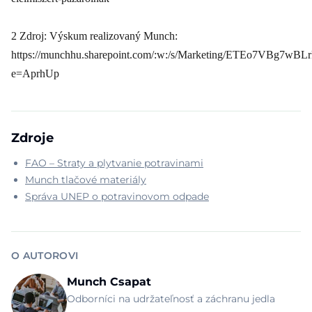
2 Zdroj: Výskum realizovaný Munch:
https://munchhu.sharepoint.com/:w:/s/Marketing/ETEo7VBg7
e=AprhUp
Zdroje
FAO – Straty a plytvanie potravinami
Munch tlačové materiály
Správa UNEP o potravinovom odpade
O AUTOROVI
Munch Csapat
Odborníci na udržateľnosť a záchranu jedla