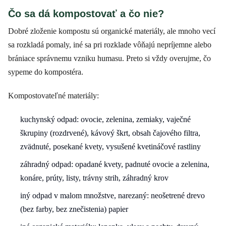
Čo sa dá kompostovať a čo nie?
Dobré zloženie kompostu sú organické materiály, ale mnoho vecí
sa rozkladá pomaly, iné sa pri rozklade vôňajú nepríjemne alebo
brániace správnemu vzniku humasu. Preto si vždy overujme, čo
sypeme do kompostéra.
Kompostovateľné materiály:
kuchynský odpad: ovocie, zelenina, zemiaky, vaječné
škrupiny (rozdrvené), kávový škrt, obsah čajového filtra,
zvädnuté, posekané kvety, vysušené kvetináčové rastliny
záhradný odpad: opadané kvety, padnuté ovocie a zelenina,
konáre, prúty, listy, trávny strih, záhradný krov
iný odpad v malom množstve, narezaný: neošetrené drevo
(bez farby, bez znečistenia) papier