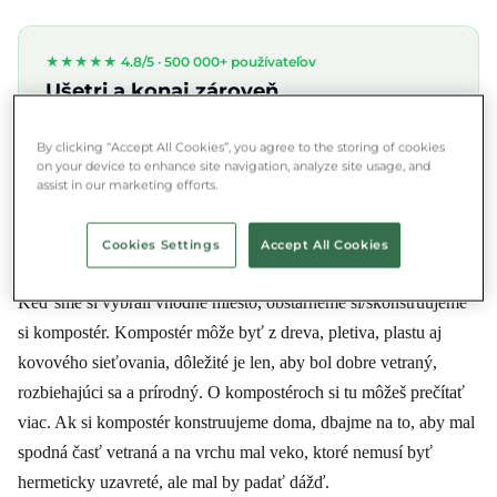
★★★★★ 4.8/5 ·
500 000+ používateľov
Ušetri a konaj zároveň
Stiahni si Munch aplikáciu a zachráň jedlo vo
svojom okolí.
By clicking “Accept All Cookies”, you agree to the storing of cookies
on your device to enhance site navigation, analyze site usage, and
assist in our marketing efforts.
App Store
Google Play
Cookies Settings
Accept All Cookies
Keď sme si vybrali vhodné miesto, obstarneme si/skonštruujeme
si kompostér. Kompostér môže byť z dreva, pletiva, plastu aj
kovového sieťovania, dôležité je len, aby bol dobre vetraný,
rozbiehajúci sa a prírodný. O kompostéroch si tu môžeš prečítať
viac. Ak si kompostér konstruujeme doma, dbajme na to, aby mal
spodná časť vetraná a na vrchu mal veko, ktoré nemusí byť
hermeticky uzavreté, ale mal by padať dážď.