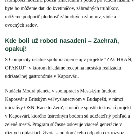
byte ho môžeme dať do kvetináčov, záhradných truhlíkov,
môžeme podporiť plodnosť záhradných záhonov, viníc a
ovocných sadov.
Kde boli už roboti nasadení – Zachraň,
opakuj!
S Compocity ostatne spolupracujeme aj v projekte "ZACHRAŇ,
OPAKUJ", v ktorom hľadáme recept na mestskú realizáciu
udržateľnej gastronómie v Kaposvári.
Nadácia Modrá planéta v spolupráci s Mestským úradom
Kaposvár a Britským veľvyslanectvom v Budapešti, v rámci
iniciatívy OSN 'Race to Zero', spoločne spustili testovací projekt
v Kaposvári, ktorého ústredným bodom sú udržateľný pohľad a
zelené mestá. Program súčasne oslovuje viaceré generácie v
rôznych oblastiach života – od domáceho odpadu cez rozvoz