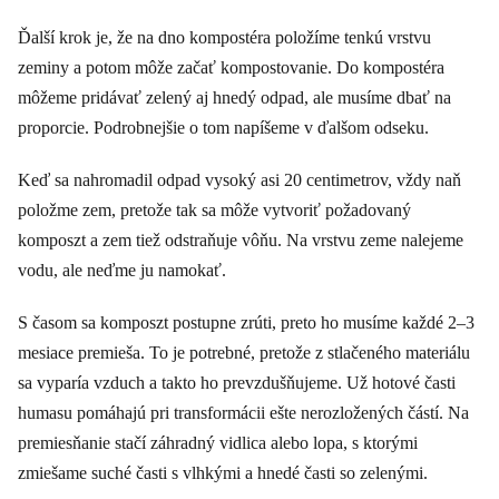
Ďalší krok je, že na dno kompostéra položíme tenkú vrstvu
zeminy a potom môže začať kompostovanie. Do kompostéra
môžeme pridávať zelený aj hnedý odpad, ale musíme dbať na
proporcie. Podrobnejšie o tom napíšeme v ďalšom odseku.
Keď sa nahromadil odpad vysoký asi 20 centimetrov, vždy naň
položme zem, pretože tak sa môže vytvoriť požadovaný
komposzt a zem tiež odstraňuje vôňu. Na vrstvu zeme nalejeme
vodu, ale neďme ju namokať.
S časom sa komposzt postupne zrúti, preto ho musíme každé 2–3
mesiace premieša. To je potrebné, pretože z stlačeného materiálu
sa vyparía vzduch a takto ho prevzdušňujeme. Už hotové časti
humasu pomáhajú pri transformácii ešte nerozložených částí. Na
premiesňanie stačí záhradný vidlica alebo lopa, s ktorými
zmiešame suché časti s vlhkými a hnedé časti so zelenými.