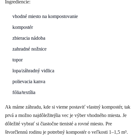
Ingrediencie:
vhodné miesto na kompostovanie
kompostér
zbieracia nádoba
zahradné nožnice
topor
lopa/záhradný vidlica
polievacia kanva
fólia/textília
Ak máme záhradu, kde si vieme postaviť vlastný kompostér, tak
prvá a možno najdôležitejšia vec je výber vhodného miesta. Je
dôležité vybrať si čiastočne tienisté a rovné miesto. Pre
štvorčlennú rodinu je potrebný kompostér o veľkosti 1–1,5 m³.