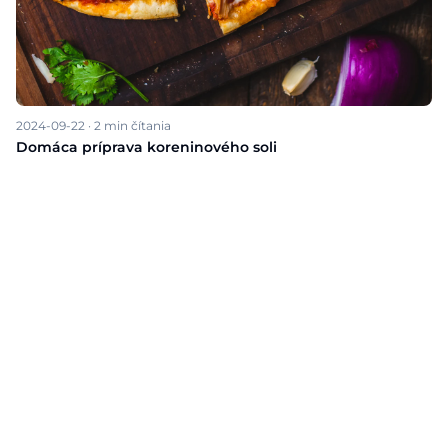
2024-09-22
·
2
min čítania
Domáca príprava koreninového soli