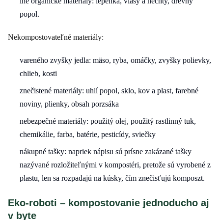
iné organické materiály: lepenka, vlasy a nechty, drevný
popol.
Nekompostovateľné materiály:
vareného zvyšky jedla: mäso, ryba, omáčky, zvyšky polievky,
chlieb, kosti
znečistené materiály: uhlí popol, sklo, kov a plast, farebné
noviny, plienky, obsah porzsáka
nebezpečné materiály: použitý olej, použitý rastlinný tuk,
chemikálie, farba, batérie, pesticídy, sviečky
nákupné tašky: napriek nápisu sú prísne zakázané tašky
nazývané rozložiteľnými v kompostéri, pretože sú vyrobené z
plastu, len sa rozpadajú na kúsky, čím znečisťujú komposzt.
Eko-roboti – kompostovanie jednoducho aj
v byte