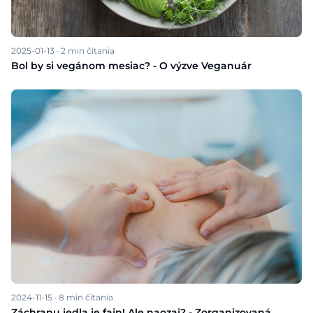
2025-01-13
·
2
min čítania
Bol by si vegánom mesiac? - O výzve Veganuár
2024-11-15
·
8
min čítania
Záchranu jedla je fajn! Ale naozaj? - Zorganizovaná