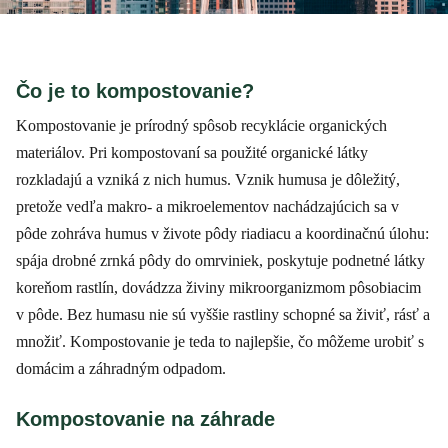
Čo je to kompostovanie?
Kompostovanie je prírodný spôsob recyklácie organických
materiálov. Pri kompostovaní sa použité organické látky
rozkladajú a vzniká z nich humus. Vznik humusa je dôležitý,
pretože vedľa makro- a mikroelementov nachádzajúcich sa v
pôde zohráva humus v živote pôdy riadiacu a koordinačnú úlohu:
spája drobné zrnká pôdy do omrviniek, poskytuje podnetné látky
koreňom rastlín, dovádzza živiny mikroorganizmom pôsobiacim
v pôde. Bez humasu nie sú vyššie rastliny schopné sa živiť, rásť a
množiť. Kompostovanie je teda to najlepšie, čo môžeme urobiť s
domácim a záhradným odpadom.
Kompostovanie na záhrade