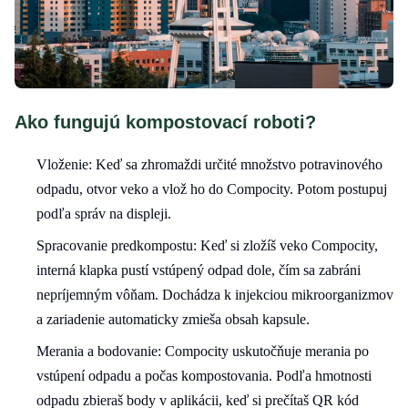
Ako fungujú kompostovací roboti?
Vloženie: Keď sa zhromaždi určité množstvo potravinového
odpadu, otvor veko a vlož ho do Compocity. Potom postupuj
podľa správ na displeji.
Spracovanie predkompostu: Keď si zložíš veko Compocity,
interná klapka pustí vstúpený odpad dole, čím sa zabráni
nepríjemným vôňam. Dochádza k injekciou mikroorganizmov
a zariadenie automaticky zmieša obsah kapsule.
Merania a bodovanie: Compocity uskutočňuje merania po
vstúpení odpadu a počas kompostovania. Podľa hmotnosti
odpadu zbieraš body v aplikácii, keď si prečítaš QR kód