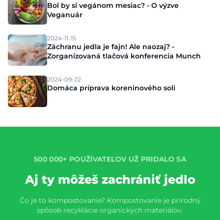
Bol by si vegánom mesiac? - O výzve
Veganuár
2024-11-15
Záchranu jedla je fajn! Ale naozaj? -
Zorganizovaná tlačová konferencia Munch
2024-09-22
Domáca príprava koreninového soli
500 000+ POUŽÍVATEĽOV UŽ PRIDALO SA
Aj ty môžeš zachrániť jedlo
Čo je to kompostovanie? Kompostovanie je prírodný
spôsob recyklácie organických materiálov.