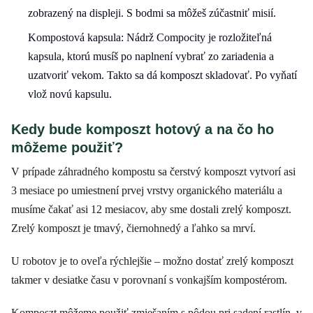
zobrazený na displeji. S bodmi sa môžeš zúčastniť misií.
Kompostová kapsula: Nádrž Compocity je rozložiteľná
kapsula, ktorú musíš po naplnení vybrať zo zariadenia a
uzatvoriť vekom. Takto sa dá komposzt skladovať. Po vyňatí
vlož novú kapsulu.
Kedy bude komposzt hotový a na čo ho
môžeme použiť?
V prípade záhradného kompostu sa čerstvý komposzt vytvorí asi
3 mesiace po umiestnení prvej vrstvy organického materiálu a
musíme čakať asi 12 mesiacov, aby sme dostali zrelý komposzt.
Zrelý komposzt je tmavý, čiernohnedý a ľahko sa mrví.
U robotov je to oveľa rýchlejšie – možno dostať zrelý komposzt
takmer v desiatke času v porovnaní s vonkajším kompostérom.
Komposzt môžeme použiť zmiešaním s pôdou pri sadení rastlín, v