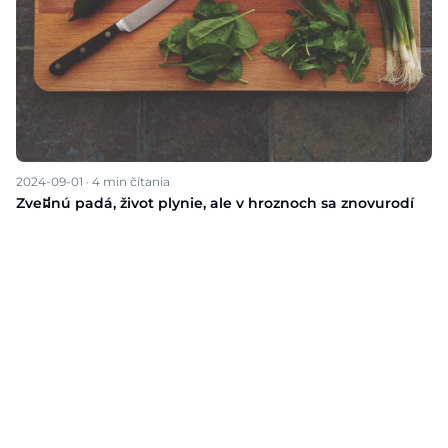
2024-09-01
·
4
min čítania
Zveដnú padá, život plynie, ale v hroznoch sa znovurodí