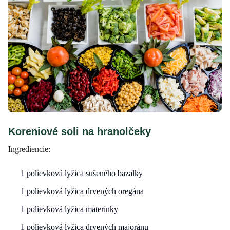
Koreniové soli na hranolčeky
Ingrediencie:
1 polievková lyžica sušeného bazalky
1 polievková lyžica drvených oregána
1 polievková lyžica materinky
1 polievková lyžica drvených majoránu