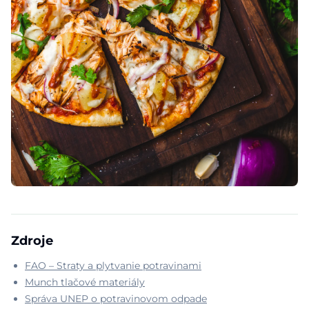
Zdroje
FAO – Straty a plytvanie potravinami
Munch tlačové materiály
Správa UNEP o potravinovom odpade