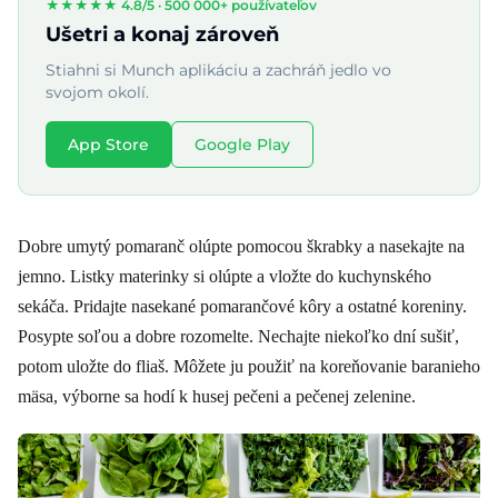
★★★★★ 4.8/5 ·
500 000+ používateľov
Ušetri a konaj zároveň
Stiahni si Munch aplikáciu a zachráň jedlo vo
svojom okolí.
App Store
Google Play
Dobre umytý pomaranč olúpte pomocou škrabky a nasekajte na
jemno. Listky materinky si olúpte a vložte do kuchynského
sekáča. Pridajte nasekané pomarančové kôry a ostatné koreniny.
Posypte soľou a dobre rozomelte. Nechajte niekoľko dní sušiť,
potom uložte do fliaš. Môžete ju použiť na koreňovanie baranieho
mäsa, výborne sa hodí k husej pečeni a pečenej zelenine.