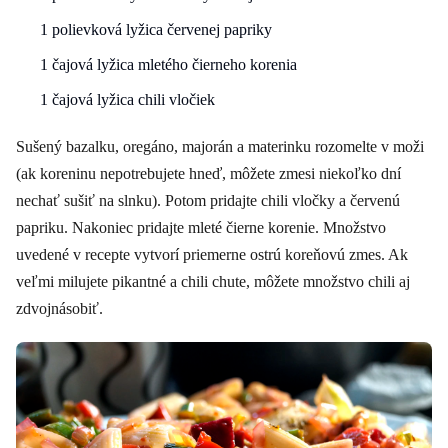
1 polievková lyžica červenej papriky
1 čajová lyžica mletého čierneho korenia
1 čajová lyžica chili vločiek
Sušený bazalku, oregáno, majorán a materinku rozomelte v moži
(ak koreninu nepotrebujete hneď, môžete zmesi niekoľko dní
nechať sušiť na slnku). Potom pridajte chili vločky a červenú
papriku. Nakoniec pridajte mleté čierne korenie. Množstvo
uvedené v recepte vytvorí priemerne ostrú koreňovú zmes. Ak
veľmi milujete pikantné a chili chute, môžete množstvo chili aj
zdvojnásobiť.