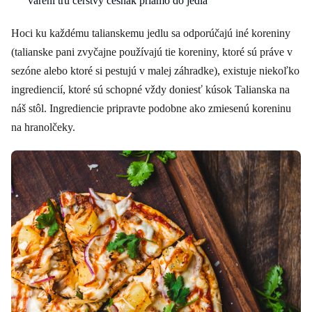
varení trú čerstvý cesnak priamo do jedla
Hoci ku každému talianskemu jedlu sa odporúčajú iné koreniny
(talianske pani zvyčajne používajú tie koreniny, ktoré sú práve v
sezóne alebo ktoré si pestujú v malej záhradke), existuje niekoľko
ingrediencií, ktoré sú schopné vždy doniesť kúsok Talianska na
náš stôl. Ingrediencie pripravte podobne ako zmiesenú koreninu
na hranolčeky.