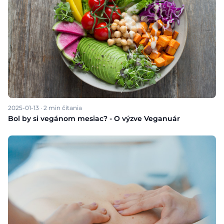
2025-01-13
·
2
min čítania
Bol by si vegánom mesiac? - O výzve Veganuár