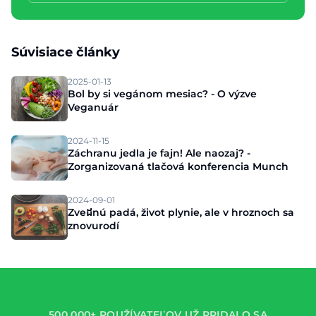
Súvisiace články
2025-01-13
Bol by si vegánom mesiac? - O výzve
Veganuár
2024-11-15
Záchranu jedla je fajn! Ale naozaj? -
Zorganizovaná tlačová konferencia Munch
2024-09-01
Zveដnú padá, život plynie, ale v hroznoch sa
znovurodí
500 000+ POUŽÍVATEĽOV UŽ PRIDALO SA