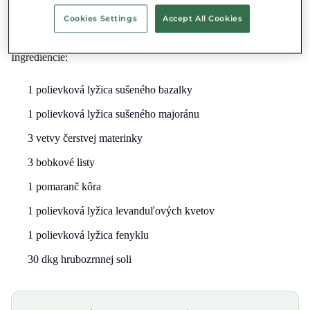
Cookies Settings
Accept All Cookies
Levanduľové koreniové soli
Ingrediencie:
1 polievková lyžica sušeného bazalky
1 polievková lyžica sušeného majoránu
3 vetvy čerstvej materinky
3 bobkové listy
1 pomaranč kôra
1 polievková lyžica levanduľových kvetov
1 polievková lyžica fenyklu
30 dkg hrubozrnnej soli