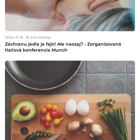
2024-11-15
·
8
min čítania
Záchranu jedla je fajn! Ale naozaj? - Zorganizovaná
tlačová konferencia Munch