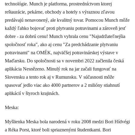
technológie. Munch je platforma, prostredníctvom ktorej
reštaurácie, pekárne, obchody a hotely s výraznou zľavou
predávajú nenavonený, ale kvalitný tovar. Pomocou Munch môže
každý ľahko bojovať proti plytvaniu potravinami a zároveň jesť
dobre - za dobrú cenu! Munch vyhrala cenu "Najudržateľnejšia
spoločnosť roka", ako aj cenu "Za predchádzanie plytvaniu
potravinami" na OMÉK, najväčšej potravinárskej výstave v
Maďarsku. Do spoločnosti sa v novembri 2022 začlenila česká
aplikácia Nesnězeno. Minulý rok na jar začali fungovať na
Slovensku a tento rok aj v Rumunsku. V súčasnosti môže
spasovať jedlo viac ako 4000 partnerov a 2 milióny stiahnutí
aplikácií v štyroch krajinách.
Meska:
Myšlienka Meska bola narodená v roku 2008 medzi Bori Hídvégi
a Réka Porst, ktoré boli spriaznenými študentkami. Bori