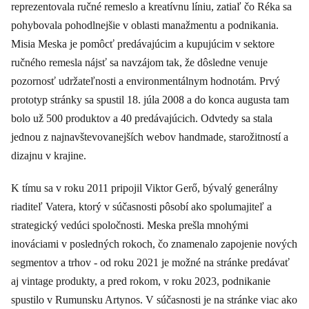
reprezentovala ručné remeslo a kreatívnu líniu, zatiaľ čo Réka sa
pohybovala pohodlnejšie v oblasti manažmentu a podnikania.
Misia Meska je pomôcť predávajúcim a kupujúcim v sektore
ručného remesla nájsť sa navzájom tak, že dôsledne venuje
pozornosť udržateľnosti a environmentálnym hodnotám. Prvý
prototyp stránky sa spustil 18. júla 2008 a do konca augusta tam
bolo už 500 produktov a 40 predávajúcich. Odvtedy sa stala
jednou z najnavštevovanejších webov handmade, starožitností a
dizajnu v krajine.
K tímu sa v roku 2011 pripojil Viktor Gerő, bývalý generálny
riaditeľ Vatera, ktorý v súčasnosti pôsobí ako spolumajiteľ a
strategický vedúci spoločnosti. Meska prešla mnohými
inováciami v posledných rokoch, čo znamenalo zapojenie nových
segmentov a trhov - od roku 2021 je možné na stránke predávať
aj vintage produkty, a pred rokom, v roku 2023, podnikanie
spustilo v Rumunsku Artynos. V súčasnosti je na stránke viac ako