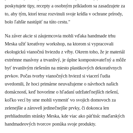
poskytujete tipy, recepty a osobným príkladom sa zasadzujete za
to, aby tým, ktorí teraz rozvinuli svoje krídla v ochrane prírody,
bolo ľahšie nastúpiť na túto cestu."
Na záver akcie si záujemcovia mohli vďaka handmade trhu
Meska užiť kreatívny workshop, na ktorom si vypracovali
ekologickú vianočnú hviezdu z vŕby. Okrem toho, že je materiál
extrémne masívny a trvanlivý, je úplne kompostovateľný a môže
byť trvanlivým riešením na miesto plastikových dekoratívnych
prvkov. Počas tvorby vianočných hviezd si viacerí ľudia
uvedomili, že hoci primárne neuvažujeme o návrhoch našich
domácností, keď hovoríme o hľadaní udržateľnejších riešení,
koľko vecí by sme mohli vymeniť vo svojich domovoch za
zelenejšie a zároveň jedinečnejšie prvky, či dokonca len
prehliadnutím stránky Meska, kde viac ako päťtisíc maďarských
handmadeových tvorcov ponúka svoje produkty.