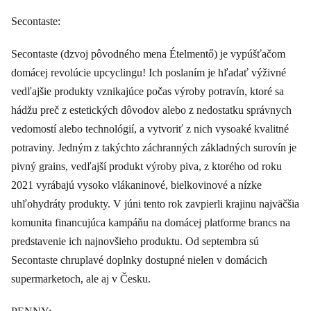
Secontaste:
Secontaste (dzvoj pôvodného mena Ételmentő) je vypúšťačom
domácej revolúcie upcyclingu! Ich poslaním je hľadať výživné
vedľajšie produkty vznikajúce počas výroby potravín, ktoré sa
hádžu preč z estetických dôvodov alebo z nedostatku správnych
vedomostí alebo technológií, a vytvoriť z nich vysoaké kvalitné
potraviny. Jedným z takýchto záchranných základných surovín je
pivný grains, vedľajší produkt výroby piva, z ktorého od roku
2021 vyrábajú vysoko vlákaninové, bielkovinové a nízke
uhľohydráty produkty. V júni tento rok zavpierli krajinu najväčšia
komunita financujúca kampáňu na domácej platforme brancs na
predstavenie ich najnovšieho produktu. Od septembra sú
Secontaste chruplavé doplnky dostupné nielen v domácich
supermarketoch, ale aj v Česku.