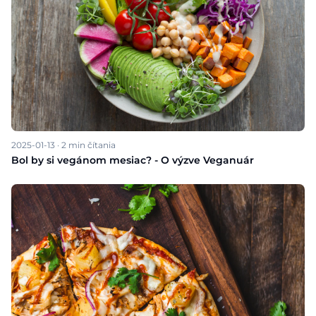
2025-01-13
·
2
min čítania
Bol by si vegánom mesiac? - O výzve Veganuár