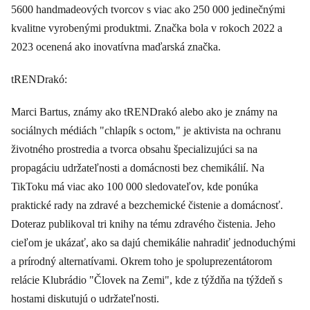
5600 handmadeových tvorcov s viac ako 250 000 jedinečnými
kvalitne vyrobenými produktmi. Značka bola v rokoch 2022 a
2023 ocenená ako inovatívna maďarská značka.
tRENDrakó:
Marci Bartus, známy ako tRENDrakó alebo ako je známy na
sociálnych médiách "chlapík s octom," je aktivista na ochranu
životného prostredia a tvorca obsahu špecializujúci sa na
propagáciu udržateľnosti a domácnosti bez chemikálií. Na
TikToku má viac ako 100 000 sledovateľov, kde ponúka
praktické rady na zdravé a bezchemické čistenie a domácnosť.
Doteraz publikoval tri knihy na tému zdravého čistenia. Jeho
cieľom je ukázať, ako sa dajú chemikálie nahradiť jednoduchými
a prírodný alternatívami. Okrem toho je spoluprezentátorom
relácie Klubrádio "Človek na Zemi", kde z týždňa na týždeň s
hostami diskutujú o udržateľnosti.