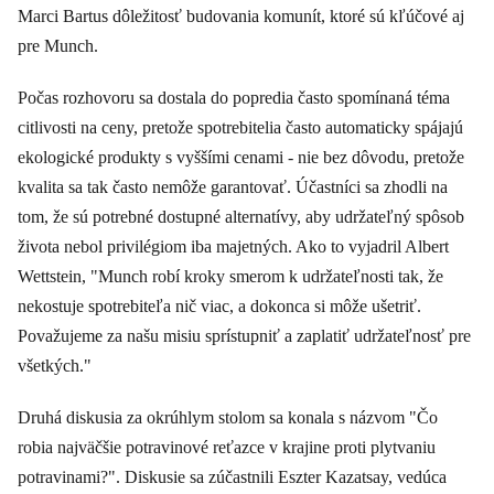
Marci Bartus dôležitosť budovania komunít, ktoré sú kľúčové aj
pre Munch.
Počas rozhovoru sa dostala do popredia často spomínaná téma
citlivosti na ceny, pretože spotrebitelia často automaticky spájajú
ekologické produkty s vyššími cenami - nie bez dôvodu, pretože
kvalita sa tak často nemôže garantovať. Účastníci sa zhodli na
tom, že sú potrebné dostupné alternatívy, aby udržateľný spôsob
života nebol privilégiom iba majetných. Ako to vyjadril Albert
Wettstein, "Munch robí kroky smerom k udržateľnosti tak, že
nekostuje spotrebiteľa nič viac, a dokonca si môže ušetriť.
Považujeme za našu misiu sprístupniť a zaplatiť udržateľnosť pre
všetkých."
Druhá diskusia za okrúhlym stolom sa konala s názvom "Čo
robia najväčšie potravinové reťazce v krajine proti plytvaniu
potravinami?". Diskusie sa zúčastnili Eszter Kazatsay, vedúca