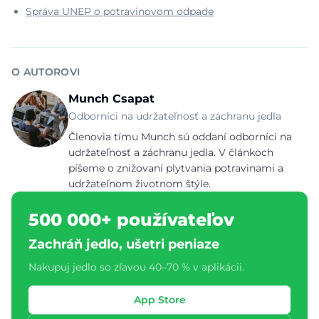
Správa UNEP o potravinovom odpade
O AUTOROVI
Munch Csapat
Odborníci na udržateľnosť a záchranu jedla
Členovia tímu Munch sú oddaní odborníci na
udržateľnosť a záchranu jedla. V článkoch
píšeme o znižovaní plytvania potravinami a
udržateľnom životnom štýle.
500 000+ používateľov
Zachráň jedlo, ušetri peniaze
Nakupuj jedlo so zľavou 40–70 % v aplikácii.
App Store