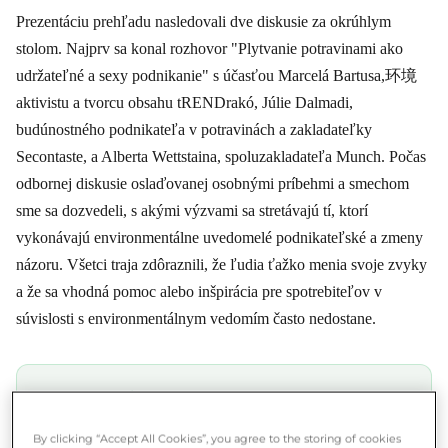
Prezentáciu prehľadu nasledovali dve diskusie za okrúhlym
stolom. Najprv sa konal rozhovor "Plytvanie potravinami ako
udržateľné a sexy podnikanie" s účasťou Marcelá Bartusa,环境
aktivistu a tvorcu obsahu tRENDrakó, Júlie Dalmadi,
budúnostného podnikateľa v potravinách a zakladateľky
Secontaste, a Alberta Wettstaina, spoluzakladateľa Munch. Počas
odbornej diskusie oslaďovanej osobnými príbehmi a smechom
sme sa dozvedeli, s akými výzvami sa stretávajú tí, ktorí
vykonávajú environmentálne uvedomelé podnikateľské a zmeny
názoru. Všetci traja zdôraznili, že ľudia ťažko menia svoje zvyky
a že sa vhodná pomoc alebo inšpirácia pre spotrebiteľov v
súvislosti s environmentálnym vedomím často nedostane.
★★★★★ 4.8/5 ·
500 000+ používateľov
Ušetri a konaj zároveň
By clicking “Accept All Cookies”, you agree to the storing of cookies