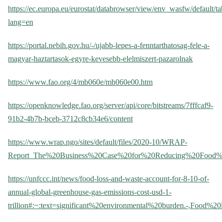
https://ec.europa.eu/eurostat/databrowser/view/env_wasfw/default/ta
lang=en
https://portal.nebih.gov.hu/-/ujabb-lepes-a-fenntarthatosag-fele-a-
magyar-haztartasok-egyre-kevesebb-elelmiszert-pazarolnak
https://www.fao.org/4/mb060e/mb060e00.htm
https://openknowledge.fao.org/server/api/core/bitstreams/7fffcaf9-
91b2-4b7b-bceb-3712c8cb34e6/content
https://www.wrap.ngo/sites/default/files/2020-10/WRAP-
Report_The%20Business%20Case%20for%20Reducing%20Food%
https://unfccc.int/news/food-loss-and-waste-account-for-8-10-of-
annual-global-greenhouse-gas-emissions-cost-usd-1-
trillion#:~:text=significant%20environmental%20burden.-,Fo