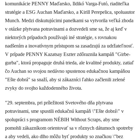
komunikácie PENNY Maďarsko, Ildikó Varga-Futó, riaditeľka
stratégie a ESG Auchan Maďarsko, a Kirill Perepelica, spoluautor
Munch. Medzi diskutujúcimi panelkami sa vytvorila veľká zhoda
v otázke plytvana potravinami a dozvedeli sme sa, že aj keď v
niektorých prípadoch používajú iné stratégie, s rovnakou
nadšením a inovatívnym prístupom sa zasadzujú za udržateľnosť.
V prípade PENNY Kazatsay Eszter zdôraznila kampáň "Girbe-
gurba", ktorá propaguje druhá trieda, ale kvalitné produkty, zatiaľ
čo Auchan so svojou nedávno spustenou edukačnou kampáňou
"Ešte dobrá" sa snaží, aby si zákazníci ľahko začlenili zelené
zvyky do svojho každodenného života.
"29. septembra, pri príležitosti Svetového dňa plytvana
potravinami, sme spustili edukačnú kampáň \"Ešte dobrá\" v
spolupráci s programom NÉBIH Without Scraps, aby sme
pomohli zákazníkom orientovať sa v rôznych dátumoch spotreby
a aby vedeli, ako dlho môžu byť produkty so značkou \"bez