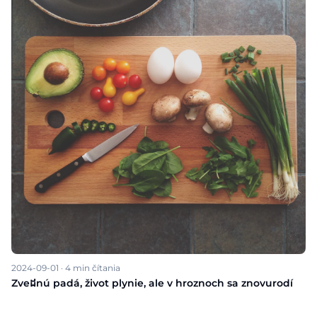
2024-09-01
·
4
min čítania
Zveដnú padá, život plynie, ale v hroznoch sa znovurodí