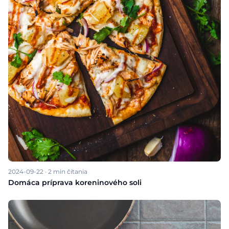
2024-09-22
·
2
min čítania
Domáca príprava koreninového soli