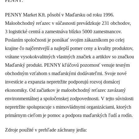
PENNY:
PENNY Market Kft. pôsobí v Maďarsku od roku 1996.
Maloobchodný reťazec v súčasnosti prevádzkuje 231 obchodov,
3 logistické centrá a zamestnáva blízko 5000 zamestnancov.
Poslaním spoločnosti je ponúkať svojim zákazníkom po celej
krajine čo najčerstvejší a najlepší pomer ceny a kvality produktov,
vrátane vysokokvalitných vlastných značiek a artiklov so značkou
Maďarský produkt. PENNY kľúčovú pozornosť venuje tesným
obchodným vzťahom s maďarskými dodávateľmi. Svoje nové
investície a expanzia nepretržite podporujú rozvoj domácej
ekonomiky. Od začiatkov je maloobchodný reťazec zavázaný
environmentálnej a spoločenskej zodpovednosti. V tejto súvislosti
nepretržite spolupracuje s mimovládnymi organizáciami, ktorých
primárnym cieľom je pomoc a podpora maďarských ľudí a rodín.
Zdroje použité v prehľade záchrany jedla: