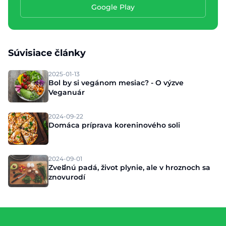
Google Play
Súvisiace články
2025-01-13
Bol by si vegánom mesiac? - O výzve
Veganuár
2024-09-22
Domáca príprava koreninového soli
2024-09-01
Zveដnú padá, život plynie, ale v hroznoch sa
znovurodí