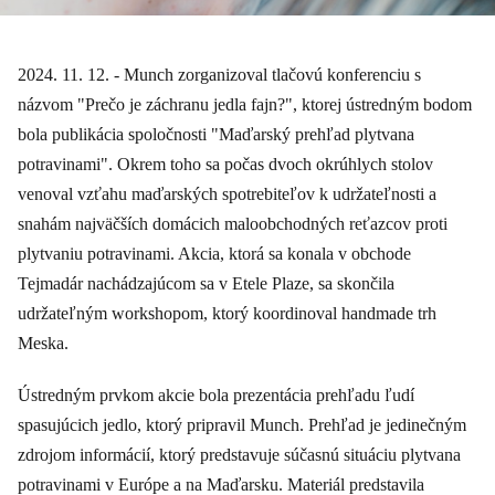
2024. 11. 12. - Munch zorganizoval tlačovú konferenciu s
názvom "Prečo je záchranu jedla fajn?", ktorej ústredným bodom
bola publikácia spoločnosti "Maďarský prehľad plytvana
potravinami". Okrem toho sa počas dvoch okrúhlych stolov
venoval vzťahu maďarských spotrebiteľov k udržateľnosti a
snahám najväčších domácich maloobchodných reťazcov proti
plytvaniu potravinami. Akcia, ktorá sa konala v obchode
Tejmadár nachádzajúcom sa v Etele Plaze, sa skončila
udržateľným workshopom, ktorý koordinoval handmade trh
Meska.
Ústredným prvkom akcie bola prezentácia prehľadu ľudí
spasujúcich jedlo, ktorý pripravil Munch. Prehľad je jedinečným
zdrojom informácií, ktorý predstavuje súčasnú situáciu plytvana
potravinami v Európe a na Maďarsku. Materiál predstavila