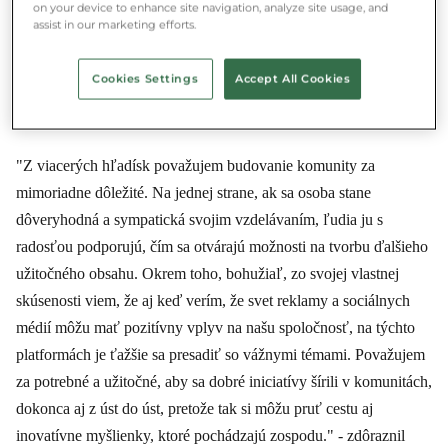
Stiahni si Munch aplikáciu a zachráň jedlo vo
on your device to enhance site navigation, analyze site usage, and
assist in our marketing efforts.
svojom okolí.
App Store
Google Play
Cookies Settings
Accept All Cookies
"Z viacerých hľadísk považujem budovanie komunity za
mimoriadne dôležité. Na jednej strane, ak sa osoba stane
dôveryhodná a sympatická svojim vzdelávaním, ľudia ju s
radosťou podporujú, čím sa otvárajú možnosti na tvorbu ďalšieho
užitočného obsahu. Okrem toho, bohužiaľ, zo svojej vlastnej
skúsenosti viem, že aj keď verím, že svet reklamy a sociálnych
médií môžu mať pozitívny vplyv na našu spoločnosť, na týchto
platformách je ťažšie sa presadiť so vážnymi témami. Považujem
za potrebné a užitočné, aby sa dobré iniciatívy šírili v komunitách,
dokonca aj z úst do úst, pretože tak si môžu pruť cestu aj
inovatívne myšlienky, ktoré pochádzajú zospodu." - zdôraznil