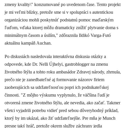
zmeny kvality\" konzumované po uvedenom čase. Tento projekt
je mi veľmi blízky, pretože sme si v spolupráci s autentickou
organizáciou mohli poskytnúť podstatnú pomoc maďarským
ľuďom, vďaka ktorej môžu dramaticky znížiť plytvanie doma s
minimálnym časom a úsilím," zdôraznila Ildikó Varga-Futó
aktuálnu kampáň Auchan.
Po diskusiách nasledovala interaktívna diskusia otázky a
odpovede, kde Dr. Nelli Újhelyi, gastroblogger na zmenu
životného štýlu a tohto roku ambasádor Zdravej národy, zhrnula,
prečo nie je zanedbateľné aj formovanie názorov firiem
zaoberajúcich sa udržateľnosťou popri ich podnikateľskej
činnosti. "Z môjho výskumu vyplynulo, že väčšina ľudí je
otvorená zmene životného štýlu, ale nevedia, ako začať. Takmer
všetci vyjadrili potrebu vidieť pred sebou dôveryhodný príklad,
ktorý by im ukázal, ako žiť udržateľnejšie. Pre mňa je Munch
presne taký hráč, pretože okrem služby záchrany jedla