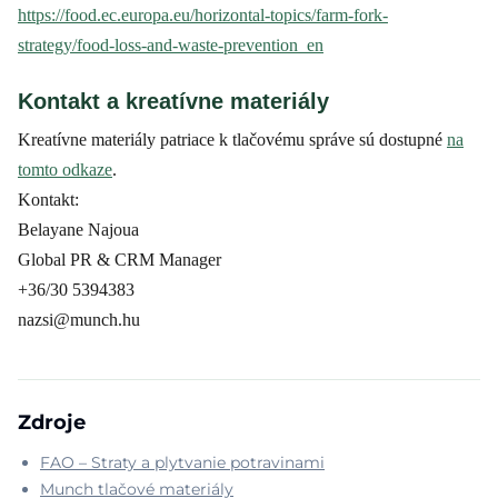
https://food.ec.europa.eu/horizontal-topics/farm-fork-
strategy/food-loss-and-waste-prevention_en
Kontakt a kreatívne materiály
Kreatívne materiály patriace k tlačovému správe sú dostupné
na
tomto odkaze
.
Kontakt:
Belayane Najoua
Global PR & CRM Manager
+36/30 5394383
nazsi@munch.hu
Zdroje
FAO – Straty a plytvanie potravinami
Munch tlačové materiály