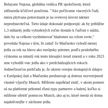
Belayane Najoua, globálna vedúca PR spoločnosti, ktorá
zdôraznila kľúčové poučenia. "Ako počúvame viacerých ľudí,
miera plytvana potravinami je na svetovej úrovni takmer
nepredstaviteľná. Tieto údaje dokonale podporujú: ak by približne
1,3 miliardy jedla vyhodených ročne dostalo k ľuďom v núdzi,
dalo by sa celkom vyeliminovať hladomor na celom svete,"
povedala Najoua s tým, že zatiaľ čo Maďarsko vyhodí menej
jedla za rok na hlavu ako európsky priemer, podľa posledného
výskumu sa minulý rok tento klesajúci trend zmenil a v roku 2023
sme vyhodili viac jedla ako v predchádzajúcich rokoch.
Jedinečnosťou prehľadu je, že okrem verejne dostupných údajov
o Európskej únii a Maďarsku predstavuje aj doteraz nezverejnené
vlastné výpočty Munch. Môžeme napríklad zistiť, v akom pomere
sú na platforme prítomní rôzni typy partnerov a balení, koľko si
môžeme ušetriť pomocou Munch, ako aj to, ktoré mestá sú doma
najaktívnejšie v záchrane jedla.