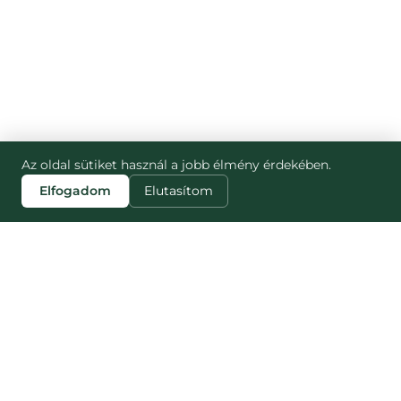
Az oldal sütiket használ a jobb élmény érdekében.
Elfogadom
Elutasítom
ZISTI VIAC
STRÁNKY
Blog
Munch Club
Náš dopad
Ako to funguje
Pre partnerov
MUNCH