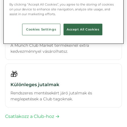
kedvezőbb csomagok.
By clicking “Accept All Cookies”, you agree to the storing of cookies
on your device to enhance site navigation, analyze site usage, and
assist in our marketing efforts.
🏪
Cookies Settings
Accept All Cookies
Club Market
A Munch Club Market termékeinél extra
kedvezménnyel vásárolhatsz.
🎁
Különleges jutalmak
Rendszeres mentésekért járó jutalmak és
meglepetések a Club tagoknak.
Csatlakozz a Club-hoz →