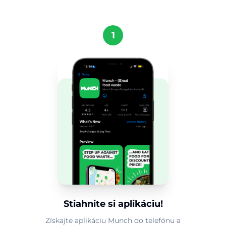
1
Stiahnite si aplikáciu!
Získajte aplikáciu Munch do telefónu a