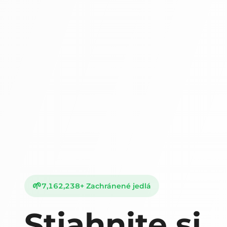
🌱
7,162,238
+
Zachránené jedlá
Stiahnite si