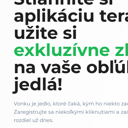
aplikáciu ter
užite si
exkluzívne z
na vaše obľ
jedlá!
Vonku je jedlo, ktoré čaká, kým ho niekto za
Zaregistrujte sa niekoľkými kliknutiami a zač
rozdiel už dnes.