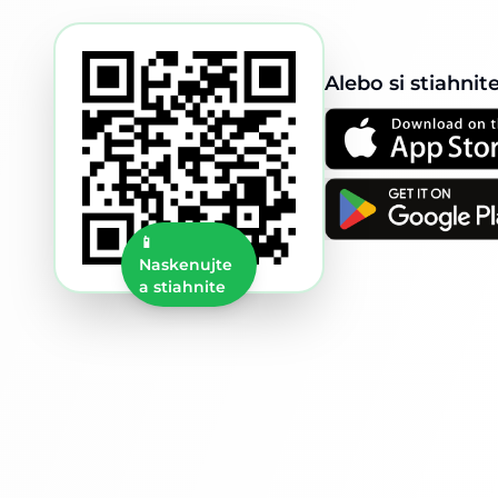
Alebo si stiahnit
📱
Naskenujte
a stiahnite