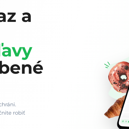
az a
ľavy
úbené
chráni.
nite robiť