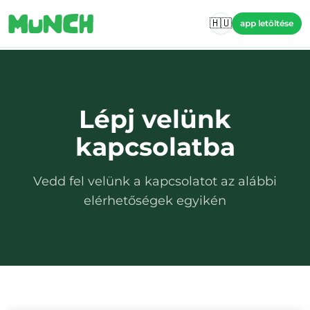
Skip to main content
🇭🇺
app letöltése
Lépj velünk
kapcsolatba
Vedd fel velünk a kapcsolatot az alábbi
elérhetőségek egyikén