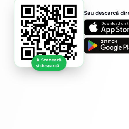
Sau descarcă dir
📱
Scanează
și descarcă