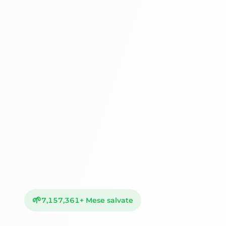
🌱
7,157,361
+
Mese salvate