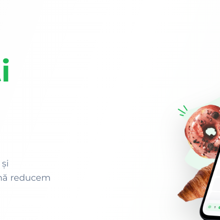
i
și
ună reducem