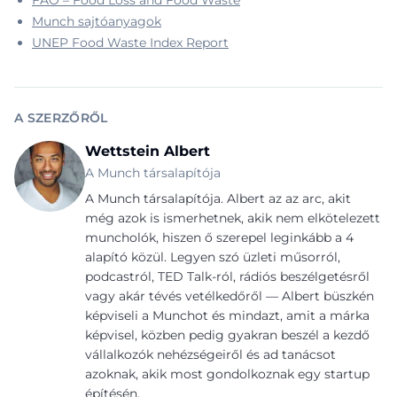
FAO – Food Loss and Food Waste
Munch sajtóanyagok
UNEP Food Waste Index Report
A SZERZŐRŐL
Wettstein Albert
A Munch társalapítója
A Munch társalapítója. Albert az az arc, akit
még azok is ismerhetnek, akik nem elkötelezett
muncholók, hiszen ő szerepel leginkább a 4
alapító közül. Legyen szó üzleti műsorról,
podcastról, TED Talk-ról, rádiós beszélgetésről
vagy akár tévés vetélkedőről — Albert büszkén
képviseli a Munchot és mindazt, amit a márka
képvisel, közben pedig gyakran beszél a kezdő
vállalkozók nehézségeiről és ad tanácsot
azoknak, akik most gondolkoznak egy startup
építésén.