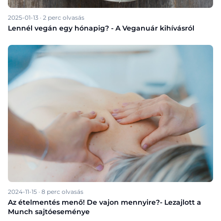
2025-01-13
·
2
perc olvasás
Lennél vegán egy hónapig? - A Veganuár kihívásról
2024-11-15
·
8
perc olvasás
Az ételmentés menő! De vajon mennyire?- Lezajlott a
Munch sajtóeseménye