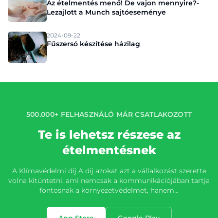
Az ételmentés menő! De vajon mennyire?-
Lezajlott a Munch sajtóeseménye
2024-09-22
Fűszersó készítése házilag
500.000+ FELHASZNÁLÓ MÁR CSATLAKOZOTT
Te is lehetsz részese az
ételmentésnek
A Klímavédelmi díj A díj azokat azt a vállalkozást szerette
volna kitüntetni, ami nemcsak a kommunikációjában tartja
fontosnak a környezetvédelmet, hanem…