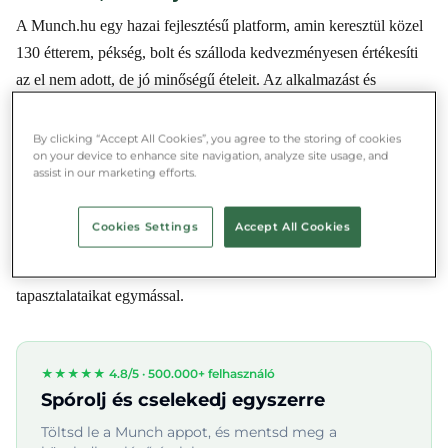
A Munch.hu egy hazai fejlesztésű platform, amin keresztül közel
130 étterem, pékség, bolt és szálloda kedvezményesen értékesíti
az el nem adott, de jó minőségű ételeit. Az alkalmazást és
honlapot 2020 nyarán alapította 4 egyetemista – Perepelica Kirill,
Zwecker Bence, Zsoldos Botond és Wettstein Albert –, mára
By clicking “Accept All Cookies”, you agree to the storing of cookies
on your device to enhance site navigation, analyze site usage, and
azonban több mint 15 lelkes fiatalból áll a csapat, valamint a
assist in our marketing efforts.
Design Terminal Mentorprogramjára is kiválasztották. A
kezdeményezéshez eddig több mint 13.000 felhasználó
Cookies Settings
Accept All Cookies
csatlakozott, amelynek közössége egy közel 8000 fős Facebook
csoporton keresztül osztja meg a személyes “ételmentő”
tapasztalataikat egymással.
★★★★★ 4.8/5 ·
500.000+ felhasználó
Spórolj és cselekedj egyszerre
Töltsd le a Munch appot, és mentsd meg a