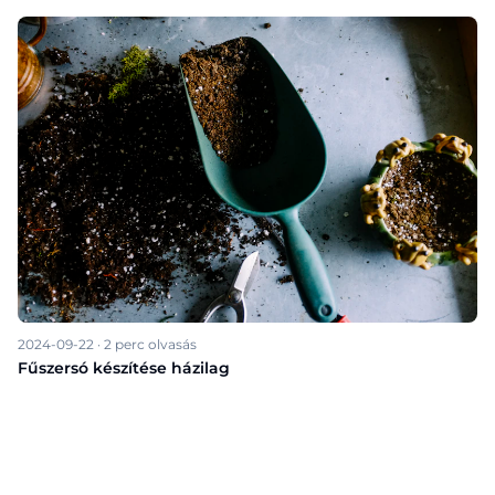
2024-09-22
·
2
perc olvasás
Fűszersó készítése házilag