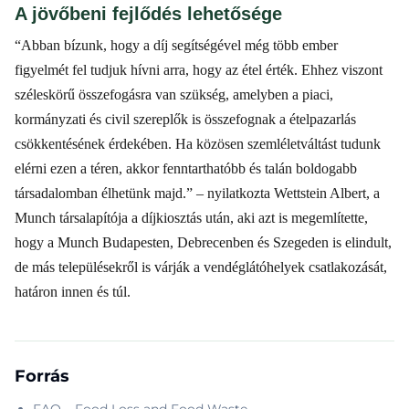
A jövőbeni fejlődés lehetősége
“Abban bízunk, hogy a díj segítségével még több ember
figyelmét fel tudjuk hívni arra, hogy az étel érték. Ehhez viszont
széleskörű összefogásra van szükség, amelyben a piaci,
kormányzati és civil szereplők is összefognak a ételpazarlás
csökkentésének érdekében. Ha közösen szemléletváltást tudunk
elérni ezen a téren, akkor fenntarthatóbb és talán boldogabb
társadalomban élhetünk majd.” – nyilatkozta Wettstein Albert, a
Munch társalapítója a díjkiosztás után, aki azt is megemlítette,
hogy a Munch Budapesten, Debrecenben és Szegeden is elindult,
de más településekről is várják a vendéglátóhelyek csatlakozását,
határon innen és túl.
Forrás