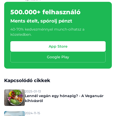
500.000+ felhasználó
Ments ételt, spórolj pénzt
40-70% kedvezménnyel munch-olhatsz a
közeledben.
App Store
Google Play
Kapcsolódó cikkek
2025-01-13
Lennél vegán egy hónapig? - A Veganuár
kihívásról
2024-11-15