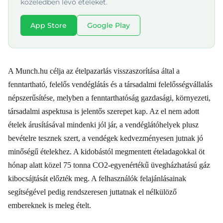
közeledben lévő ételeket.
App Store
Google Play
A Munch.hu célja az ételpazarlás visszaszorítása által a
fenntartható, felelős vendéglátás és a társadalmi felelősségvállalás
népszerűsítése, melyben a fenntarthatóság gazdasági, környezeti,
társadalmi aspektusa is jelentős szerepet kap. Az el nem adott
ételek árusításával mindenki jól jár, a vendéglátóhelyek plusz
bevételre tesznek szert, a vendégek kedvezményesen jutnak jó
minőségű ételekhez. A kidobástól megmentett ételadagokkal öt
hónap alatt közel 75 tonna CO2-egyenértékű üvegházhatású gáz
kibocsájtását előzték meg. A felhasználók felajánlásainak
segítségével pedig rendszeresen juttatnak el nélkülöző
embereknek is meleg ételt.