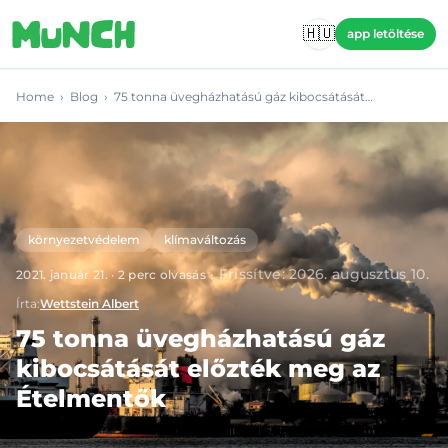
Skip to main content
🇭🇺
app letöltése
Home
›
Blog
›
75 tonna üvegházhatású gáz kibocsátását…
környezetvédelem
klímaváltozás
·
Frissítve
:
2026. augusztus 10.
2021. január 21.
·
2
perc olvasás
Írta
:
Wettstein Albert
75 tonna üvegházhatású gáz
kibocsátását előzték meg az
Ételmentők