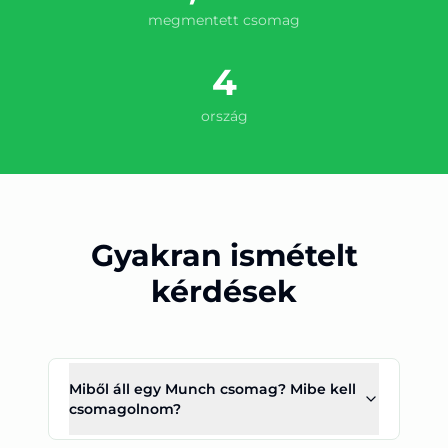
megmentett csomag
4
ország
Gyakran ismételt
kérdések
Miből áll egy Munch csomag? Mibe kell
csomagolnom?