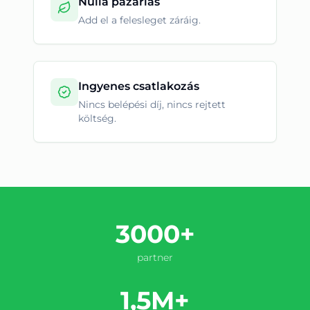
Nulla pazarlás
Add el a felesleget záráig.
Ingyenes csatlakozás
Nincs belépési díj, nincs rejtett
költség.
3000+
partner
1,5M+