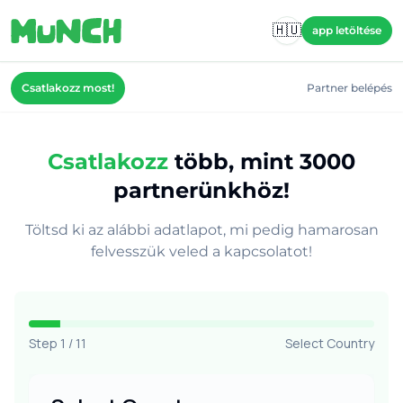
Skip to main content
🇭🇺
app letöltése
Csatlakozz most!
Partner belépés
Csatlakozz
több, mint 3000
partnerünkhöz!
Töltsd ki az alábbi adatlapot, mi pedig hamarosan
felvesszük veled a kapcsolatot!