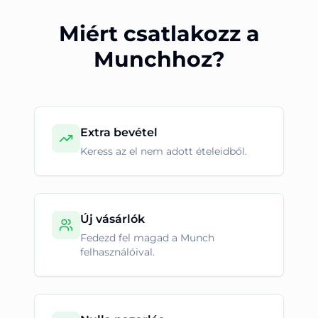
Miért csatlakozz a
Munchhoz?
Extra bevétel
Keress az el nem adott ételeidből.
Új vásárlók
Fedezd fel magad a Munch
felhasználóival.