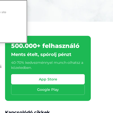
 site
500.000+ felhasználó
Ments ételt, spórolj pénzt
40-70% kedvezménnyel munch-olhatsz a
i
közeledben.
App Store
Google Play
Kapcsolódó cikkek