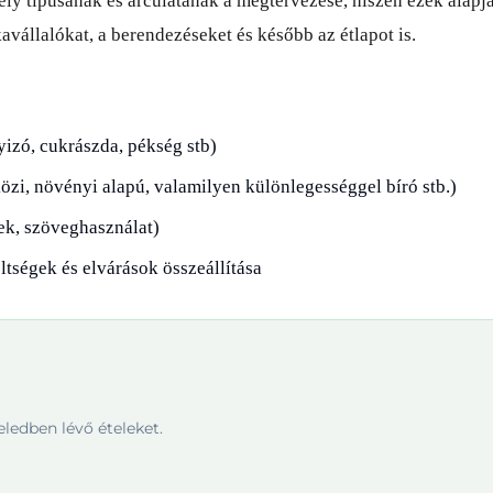
ely típusának és arculatának a megtervezése, hiszen ezek alapj
avállalókat, a berendezéseket és később az étlapot is.
yizó, cukrászda, pékség stb)
zi, növényi alapú, valamilyen különlegességgel bíró stb.)
ek, szöveghasználat)
öltségek és elvárások összeállítása
ledben lévő ételeket.