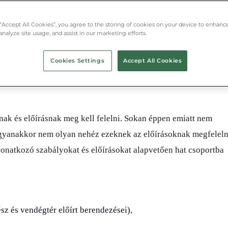
 “Accept All Cookies”, you agree to the storing of cookies on your device to enhance
analyze site usage, and assist in our marketing efforts.
Cookies Settings
Accept All Cookies
ak és előírásnak meg kell felelni. Sokan éppen emiatt nem
Ugyanakkor nem olyan nehéz ezeknek az előírásoknak megfeleln
 vonatkozó szabályokat és előírásokat alapvetően hat csoportba
sz és vendégtér előírt berendezései),