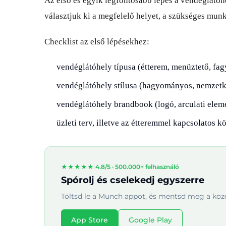
Az első és egyik legfontosabb lépés a vendéglátóh
választjuk ki a megfelelő helyet, a szükséges munk
Checklist az első lépésekhez:
vendéglátóhely típusa (étterem, menüztető, fag
vendéglátóhely stílusa (hagyományos, nemzetkö
vendéglátóhely brandbook (logó, arculati elem
üzleti terv, illetve az étteremmel kapcsolatos k
★★★★★ 4.8/5 ·
500.000+ felhasználó
Spórolj és cselekedj egyszerre
Töltsd le a Munch appot, és mentsd meg a köze
App Store
Google Play