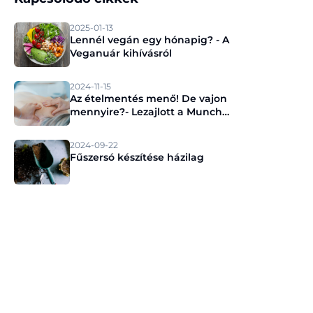
2025-01-13
Lennél vegán egy hónapig? - A
Veganuár kihívásról
2024-11-15
Az ételmentés menő! De vajon
mennyire?- Lezajlott a Munch
sajtóeseménye
2024-09-22
Fűszersó készítése házilag