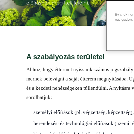
előírásnak meg kell felelni.
By clicking
navigation, 
A szabályozás területei
Ahhoz, hogy éttermet nyissunk számos jogszabályn
mernek belevágni a saját étterem megnyitásába. 
és a kezdeti nehézségeken túllendülni. A nyitásra
sorolhatjuk:
személyi előírások (pl. végzettség, képzettség),
berendezési és technológiai előírások (üzemi ré