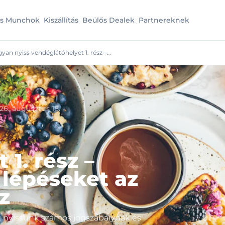
es Munchok
Kiszállítás
Beülős Dealek
Partnereknek
yan nyiss vendéglátóhelyet 1. rész –…
26. augusztus 15.
1. rész –
 lépéseket az
z
t nyissunk számos jogszabálynak és