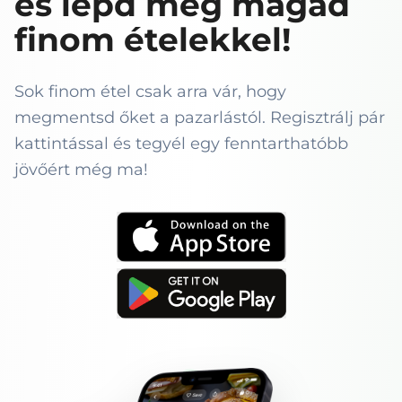
és lepd meg magad
finom ételekkel!
Sok finom étel csak arra vár, hogy
megmentsd őket a pazarlástól. Regisztrálj pár
kattintással és tegyél egy fenntarthatóbb
jövőért még ma!