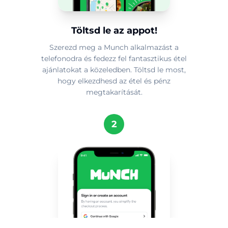
Töltsd le az appot!
Szerezd meg a Munch alkalmazást a
telefonodra és fedezz fel fantasztikus étel
ajánlatokat a közeledben. Töltsd le most,
hogy elkezdhesd az étel és pénz
megtakarítását.
2