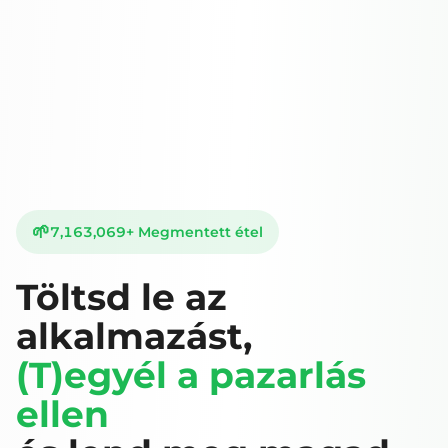
🌱
7,163,069
+
Megmentett étel
Töltsd le az
alkalmazást,
(T)egyél a pazarlás
ellen