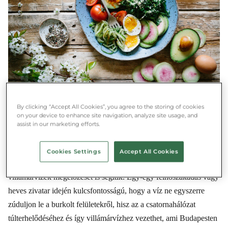
By clicking “Accept All Cookies”, you agree to the storing of cookies
on your device to enhance site navigation, analyze site usage, and
Villámárvizek: A városi kék-zöld infrastruktúra, mint például az
assist in our marketing efforts.
esőkertek, zöld tetők, szikkasztó árkok és víztározó tavak,
nemcsak a hőség mérséklésében játszanak fontos szerepet, de a
Cookies Settings
Accept All Cookies
csapadék visszatartásával és a lefolyás csillapításával a
villámárvizek megelőzését is segítik. Egy-egy felhőszakadás vagy
heves zivatar idején kulcsfontosságú, hogy a víz ne egyszerre
zúduljon le a burkolt felületekről, hisz az a csatornahálózat
túlterhelődéséhez és így villámárvízhez vezethet, ami Budapesten