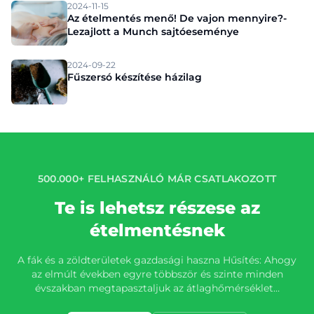
2024-11-15
Az ételmentés menő! De vajon mennyire?-
Lezajlott a Munch sajtóeseménye
2024-09-22
Fűszersó készítése házilag
500.000+ FELHASZNÁLÓ MÁR CSATLAKOZOTT
Te is lehetsz részese az
ételmentésnek
A fák és a zöldterületek gazdasági haszna Hűsítés: Ahogy
az elmúlt években egyre többször és szinte minden
évszakban megtapasztaljuk az átlaghőmérséklet…