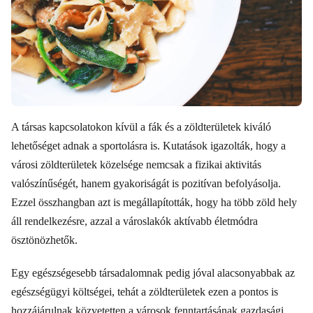
A társas kapcsolatokon kívül a fák és a zöldterületek kiváló
lehetőséget adnak a sportolásra is. Kutatások igazolták, hogy a
városi zöldterületek közelsége nemcsak a fizikai aktivitás
valószínűségét, hanem gyakoriságát is pozitívan befolyásolja.
Ezzel összhangban azt is megállapították, hogy ha több zöld hely
áll rendelkezésre, azzal a városlakók aktívabb életmódra
ösztönözhetők.
Egy egészségesebb társadalomnak pedig jóval alacsonyabbak az
egészségügyi költségei, tehát a zöldterületek ezen a pontos is
hozzájárulnak közvetetten a városok fenntartásának gazdasági