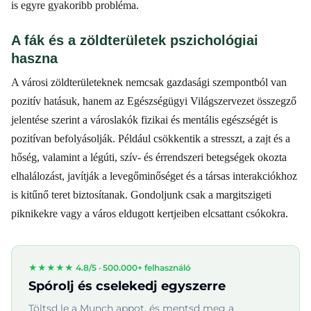
is egyre gyakoribb probléma.
A fák és a zöldterületek pszichológiai
haszna
A városi zöldterületeknek nemcsak gazdasági szempontból van
pozitív hatásuk, hanem az Egészségügyi Világszervezet összegző
jelentése szerint a városlakók fizikai és mentális egészségét is
pozitívan befolyásolják. Például csökkentik a stresszt, a zajt és a
hőség, valamint a légúti, szív- és érrendszeri betegségek okozta
elhalálozást, javítják a levegőminőséget és a társas interakciókhoz
is kitűnő teret biztosítanak. Gondoljunk csak a margitszigeti
piknikekre vagy a város eldugott kertjeiben elcsattant csókokra.
★★★★★ 4.8/5 ·
500.000+ felhasználó
Spórolj és cselekedj egyszerre
Töltsd le a Munch appot, és mentsd meg a