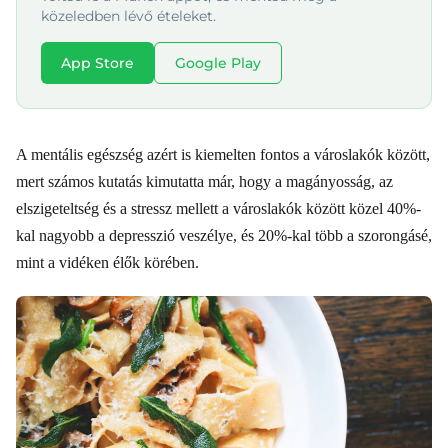
közeledben lévő ételeket.
App Store
Google Play
A mentális egészség azért is kiemelten fontos a városlakók között,
mert számos kutatás kimutatta már, hogy a magányosság, az
elszigeteltség és a stressz mellett a városlakók között közel 40%-
kal nagyobb a depresszió veszélye, és 20%-kal több a szorongásé,
mint a vidéken élők körében.