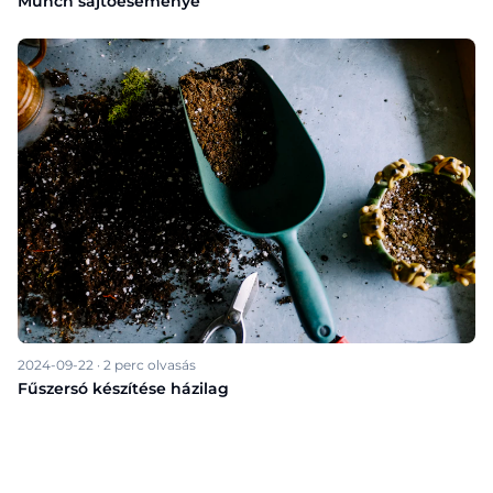
Munch sajtóeseménye
2024-09-22
·
2
perc olvasás
Fűszersó készítése házilag