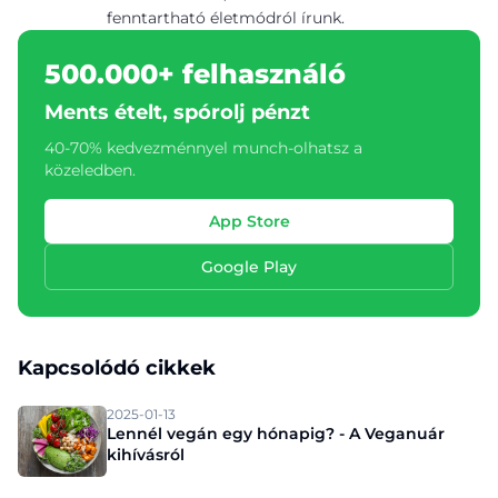
fenntartható életmódról írunk.
500.000+ felhasználó
Ments ételt, spórolj pénzt
40-70% kedvezménnyel munch-olhatsz a
közeledben.
App Store
Google Play
Kapcsolódó cikkek
2025-01-13
Lennél vegán egy hónapig? - A Veganuár
kihívásról