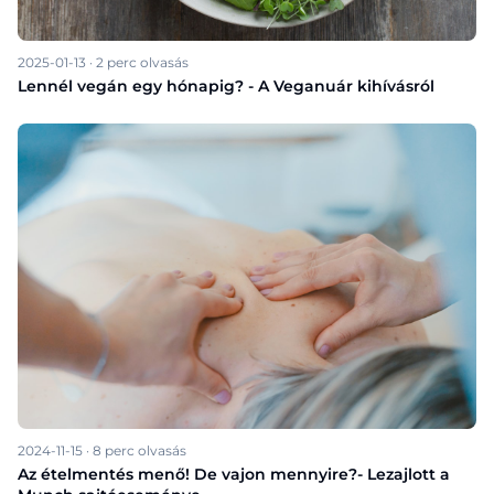
2025-01-13
·
2
perc olvasás
Lennél vegán egy hónapig? - A Veganuár kihívásról
2024-11-15
·
8
perc olvasás
Az ételmentés menő! De vajon mennyire?- Lezajlott a